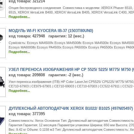
код товара
: 321214
Опция беспроводного соединения Совместима к моделям: XEROX Phaser 6510,
6515, XEROX VersaLink B400, XEROX VersaLink B405, XEROX VersaLink C400, XE
Подробнее...
МОДУЛЬ WI-FI KYOCERA IB-37 (1503T80UN0)
код товара
: 427948 гарантия: 12 (мес.)
Сумісність: Ecosys MA4500fx Ecosys MA4500ifx Ecosys MA4500ix Ecosys MA4500
Ecosys MA6000ifx Ecosys PA4500x Ecosys PA5000x Ecosys PA5500x Ecosys PA600
Подробнее...
УЗЕЛ ПЕРЕНОСА ИЗОБРАЖЕНИЯ HP CP 5525/ 5225/ M775/ M750 (
код товара
: 209808 гарантия: -2 (мес.)
Узел переноса изображения (ITB) HP Color LaserJet CP5525/ CP5225/ M775/ M750,
CE710-67903 | CE979-67901 | CE710-69003 | CE710-67003 | CC522-67911 | CC522
Подробнее...
ДУПЛЕКСНЫЙ АВТОПОДАТЧИК XEROX B1022/ B1025 (497N05497)
код товара
: 377395
Совместимость: Xerox Основное Тип: Дуплексный автоподатчик Совместимость: 
Гарантия Гарантия: 12 месяцев Параметри упаковки Ширина: 650 мм Высота: 27
Вес: 9.42 кг Объем: 0.1158 м3 Тип: Дуплексный автоподатчик Совместимость: Xer