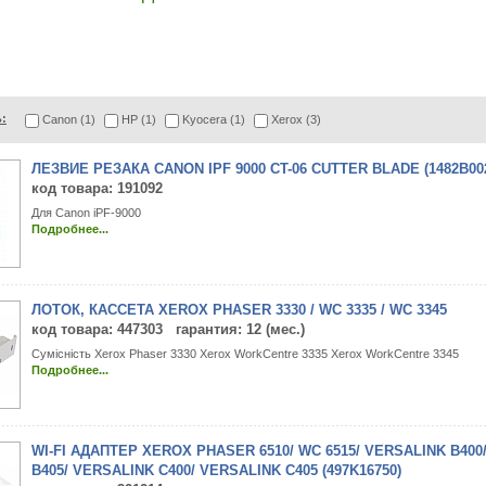
:
Canon (1)
HP (1)
Kyocera (1)
Xerox (3)
ЛЕЗВИЕ РЕЗАКА CANON IPF 9000 CT-06 CUTTER BLADE (1482B00
код товара
: 191092
Для Canon iPF-9000
Подробнее...
ЛОТОК, КАССЕТА XEROX PHASER 3330 / WC 3335 / WC 3345
код товара
: 447303 гарантия: 12 (мес.)
Сумісність Xerox Phaser 3330 Xerox WorkCentre 3335 Xerox WorkCentre 3345
Подробнее...
WI-FI АДАПТЕР XEROX PHASER 6510/ WC 6515/ VERSALINK B400
B405/ VERSALINK C400/ VERSALINK C405 (497K16750)