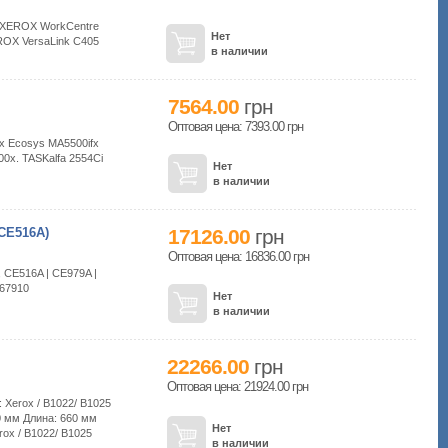
 XEROX WorkCentre
Нет
ROX VersaLink C405
в наличии
7564.00
грн
Оптовая цена: 7393.00
грн
x Ecosys MA5500ifx
0x. TASKalfa 2554Ci
Нет
в наличии
CE516A)
17126.00
грн
Оптовая цена: 16836.00
грн
 CE516A | CE979A |
-67910
Нет
в наличии
22266.00
грн
Оптовая цена: 21924.00
грн
Xerox / B1022/ B1025
0 мм Длина: 660 мм
Нет
ox / B1022/ B1025
в наличии