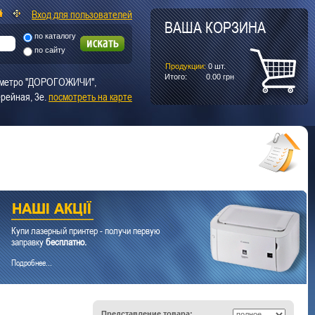
Вход для пользователей
ВАША КОРЗИНА
по каталогу
по сайту
Продукции:
0
шт.
Итого:
0.00
грн
т. метро "ДОРОГОЖИЧИ",
рейная, 3е.
посмотреть на карте
Купи лазерный принтер - получи первую
заправку
бесплатно.
Подробнее...
Представление товара: