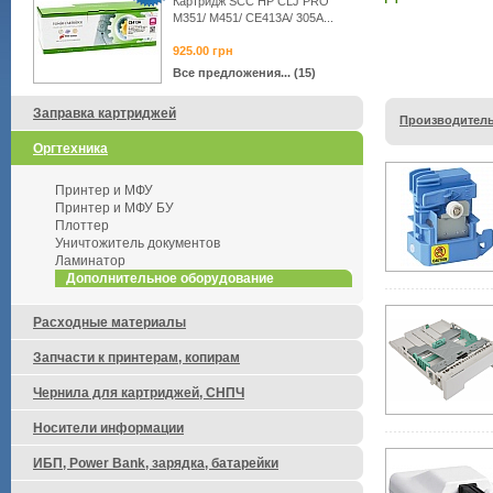
Картридж SCC HP CLJ PRO
M351/ M451/ CE413A/ 305A...
925.00
грн
Все предложения... (15)
Заправка картриджей
Производитель
Оргтехника
Принтер и МФУ
Принтер и МФУ БУ
Плоттер
Уничтожитель документов
Ламинатор
Дополнительное оборудование
Расходные материалы
Запчасти к принтерам, копирам
Чернила для картриджей, СНПЧ
Носители информации
ИБП, Power Bank, зарядка, батарейки