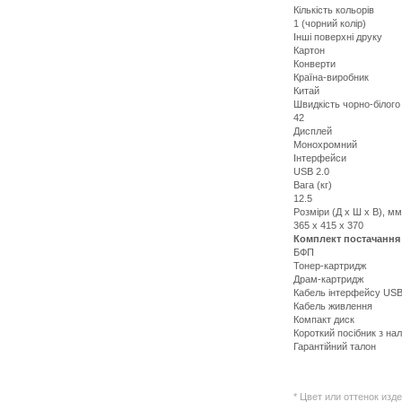
Кількість кольорів
1 (чорний колір)
Інші поверхні друку
Картон
Конверти
Країна-виробник
Китай
Швидкість чорно-білого 
42
Дисплей
Монохромний
Інтерфейси
USB 2.0
Вага (кг)
12.5
Розміри (Д х Ш х В), мм
365 x 415 x 370
Комплект постачання
БФП
Тонер-картридж
Драм-картридж
Кабель інтерфейсу US
Кабель живлення
Компакт диск
Короткий посібник з н
Гарантійний талон
Подробнее:
http://all-
service.com.uacatalog/
* Цвет или оттенок изд
orgtehnika/1290-