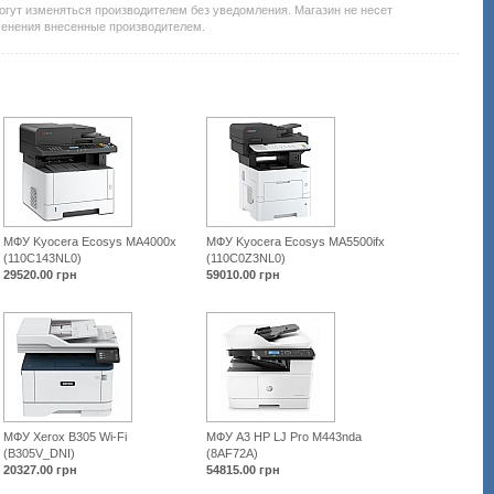
огут изменяться производителем без уведомления. Магазин не несет
менения внесенные производителем.
МФУ Kyocera Ecosys MA4000x
МФУ Kyocera Ecosys MA5500ifx
(110C143NL0)
(110C0Z3NL0)
29520.00
грн
59010.00
грн
МФУ Xerox B305 Wi-Fi
МФУ А3 HP LJ Pro M443nda
(B305V_DNI)
(8AF72A)
20327.00
грн
54815.00
грн