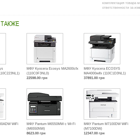
комплектация товара м
printer-
ответственности за из
i-
mfu/424249-
pantum-
 ТАКЖЕ
bm5100adn-
bm5100adn.html
ys
МФУ Kyocera Ecosys MA2600cfx
МФУ Kyocera ECOSYS
110C223NL1)
(110C0F3NL0)
MA4000wifx (110C1D3NL1)
22598.00
грн
37891.00
грн
00ADW WiFi
МФУ Pantum M6550MW с Wi-Fi
МФУ Pantum M7100DW WiFi
(M6550NW)
(M7100DW)
8623.00
грн
12347.00
грн