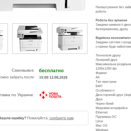
Налаштування без зайви
роботи.
Робота без зупинки
Завдяки наявності двох
безперервному друку.
Відмінна економічніс
Завдяки системі з розд
сторінки буде найопти
Технологія друку
Лазерний друк
Максимальна роздільна
1200x1200 dpi
Самовывоз:
бесплатно
Формат
ожно забрать после:
А4
15:00 12.08.2026
Тип пристрою
БФП
Особливості
тавка по Украине:
Двосторонній друк (dup
Друк
Чорно-білий
Мережеві інтерфейси
Ethernet
Підтримка ОС
Нашли ошибку?
Пожалуйста,
сообщите нам
.
Linux
Mac OS
Windows