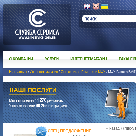
О КОМПАНИИ
УСЛУГИ
ИНТЕРНЕТ МАГАЗИН
ВАКАНСИ
На главную
/
Интернет-магазин
/
Оргтехника
/
Принтер и МФУ
/ МФУ Pantum BM5
11 270
Мы выполнили
ремонтов.
60 255
У нас заправили
картриджей.
« назад к списку
СПЕЦ ПРЕДЛОЖЕНИЕ