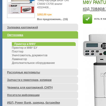
Тонер-картридж BASF OKI
МФУ PANTU
C5600/ C5700 аналог
код товара
:
43324408...
1202.00
грн
есть в н
Все предложения... (15)
Заправка картриджей
Оргтехника
Принтер и МФУ
Принтер и МФУ БУ
Плоттер
Уничтожитель документов
Ламинатор
Дополнительное оборудование
Расходные материалы
Запчасти к принтерам, копирам
Чернила для картриджей, СНПЧ
Носители информации
ИБП, Power Bank, зарядка, батарейки