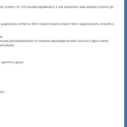
х турбот< br />Установка драйвера в 1 клік дозволить вам швидко узятися до
 додаткових лотків на 550 сторінок кожен апарат легко задовольнить потреби у
ть
ільним фотобарабаном та тонером картриджа великої місткості друк кожної
мальнішим.
 здатність друку
lex)