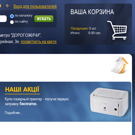
Вход для пользователей
ВАША КОРЗИНА
по каталогу
по сайту
Продукции:
0
шт.
Итого:
0.00
грн
т. метро "ДОРОГОЖИЧИ",
рейная, 3е.
посмотреть на карте
Купи лазерный принтер - получи первую
заправку
бесплатно.
Подробнее...