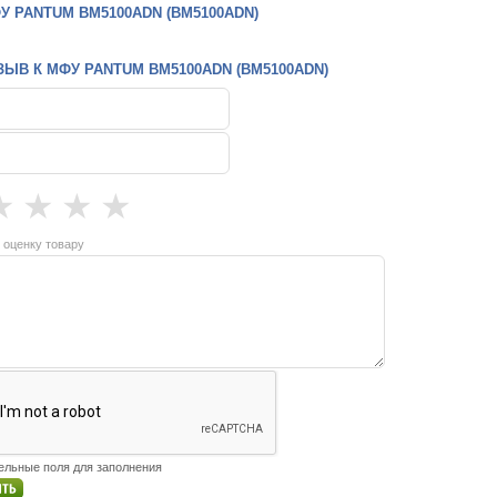
 PANTUM BM5100ADN (BM5100ADN)
ЫВ К МФУ PANTUM BM5100ADN (BM5100ADN)
★
★
★
★
 оценку товару
тельные поля для заполнения