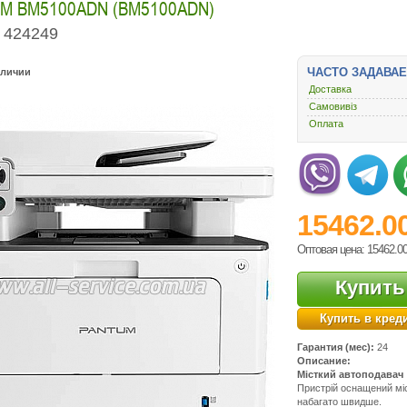
M BM5100ADN (BM5100ADN)
424249
ЧАСТО ЗАДАВА
аличии
Доставка
Самовивіз
Оплата
15462.0
Оптовая цена: 15462.0
Купить
Купить в кред
Гарантия (мес):
24
Описание:
Місткий автоподавач
Пристрій оснащений міс
набагато швидше.