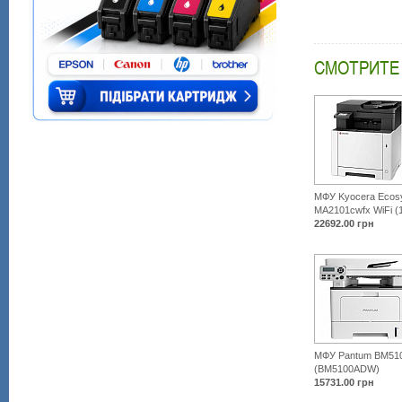
СМОТРИТЕ
МФУ Kyocera Ecos
MA2101cwfx WiFi (
22692.00
грн
МФУ Pantum BM51
(BM5100ADW)
15731.00
грн