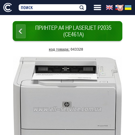
ПРИНТЕР А4 HP LASERJET P2035
(CE461A)
код товара
:
043328