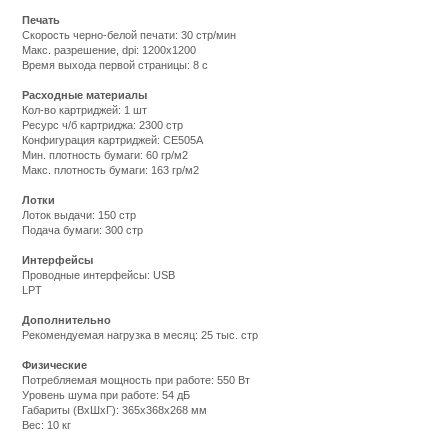
Печать
Cкорость черно-белой печати: 30 стр/мин
Макс. разрешение, dpi: 1200x1200
Время выхода первой страницы: 8 с
Расходные материалы
Кол-во картриджей: 1 шт
Ресурс ч/б картриджа: 2300 стр
Конфигурация картриджей: CE505A
Мин. плотность бумаги: 60 гр/м2
Макс. плотность бумаги: 163 гр/м2
Лотки
Лоток выдачи: 150 стр
Подача бумаги: 300 стр
Интерфейсы
Проводные интерфейсы: USB
LPT
Дополнительно
Рекомендуемая нагрузка в месяц: 25 тыс. стр
Физические
Потребляемая мощность при работе: 550 Вт
Уровень шума при работе: 54 дБ
Габариты (ВхШхГ): 365x368x268 мм
Вес: 10 кг
Подробнее:
http://m.all-