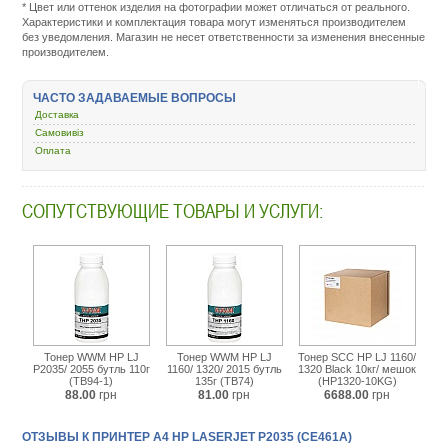
* Цвет или оттенок изделия на фотографии может отличаться от реального.
service.com.uacatalog/1027-
Характеристики и комплектация товара могут изменяться производителем
orgtehnika/1290-
без уведомления. Магазин не несет ответственности за изменения внесенные
printer-
производителем.
i-
mfu/43328-
4-
ЧАСТО ЗАДАВАЕМЫЕ ВОПРОСЫ
hp-
laserjet-
Доставка
p2035-
Самовивіз
ce461a.html
Оплата
СОПУТСТВУЮЩИЕ ТОВАРЫ И УСЛУГИ:
Тонер WWM HP LJ
Тонер WWM HP LJ
Тонер SCC HP LJ 1160/
P2035/ 2055 бутль 110г
1160/ 1320/ 2015 бутль
1320 Black 10кг/ мешок
(TB94-1)
135г (TB74)
(HP1320-10KG)
88.00
грн
81.00
грн
6688.00
грн
ОТЗЫВЫ К ПРИНТЕР А4 HP LASERJET P2035 (CE461A)