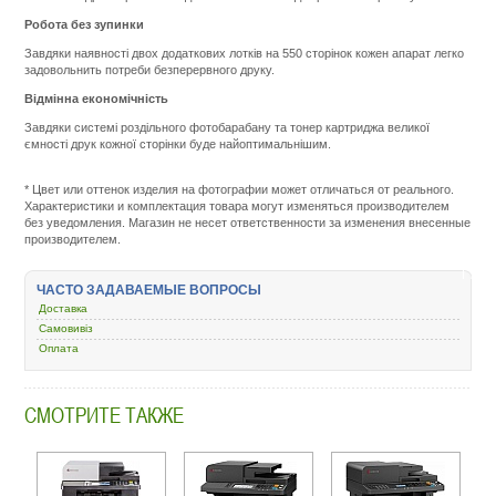
Робота без зупинки
Завдяки наявності двох додаткових лотків на 550 сторінок кожен апарат легко
задовольнить потреби безперервного друку.
Відмінна економічність
Завдяки системі роздільного фотобарабану та тонер картриджа великої
ємності друк кожної сторінки буде найоптимальнішим.
Подробнее:
http://m.all-
service.com.uacatalog/1027-
* Цвет или оттенок изделия на фотографии может отличаться от реального.
orgtehnika/1290-
Характеристики и комплектация товара могут изменяться производителем
printer-
без уведомления. Магазин не несет ответственности за изменения внесенные
i-
производителем.
mfu/450294-
pantum-
bm5100adw-
ЧАСТО ЗАДАВАЕМЫЕ ВОПРОСЫ
wifi-
Доставка
bm5100adw.html
Самовивіз
Оплата
СМОТРИТЕ ТАКЖЕ