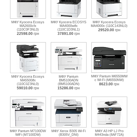
МФУ Kyocera Ecosys
МФУ Kyocera ECOSYS
МФУ Kyocera Ecosys
MA2600cfx
MA4000wifx
MA4000x (110C143NL0)
(110C0F3NL0)
(110C1D3NL1)
29520.00
грн
22598.00
грн
37891.00
грн
МФУ Pantum M6550MW
МФУ Kyocera Ecosys
МФУ Pantum
с Wi-Fi (M6550NW)
MA5500ifx
BM5100ADN
(110C0Z3NL0)
(BM5100ADN)
8623.00
грн
59010.00
грн
15286.00
грн
МФУ Pantum M7100DW
МФУ Xerox B305 Wi-Fi
МФУ А3 HP LJ Pro
WiFi (M7100DW)
(B305V_DNI)
M443nda (8AF72A)