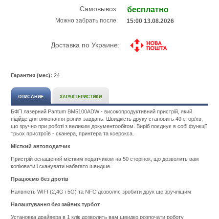
Самовывоз:
бесплатно
Можно забрать после:
15:00 13.08.2026
Доставка по Украине:
Гарантия (мес):
24
ОПИСАНИЕ
ХАРАКТЕРИСТИКИ
БФП лазерний Pantum BM5100ADW - високопродуктивний пристрій, який
підійде для виконання різних завдань. Швидкість друку становить 40 стор/хв,
що зручно при роботі з великим документообігом. Виріб поєднує в собі функції
трьох пристроїв - сканера, принтера та ксерокса.
Місткий автоподатчик
Пристрій оснащений містким податчиком на 50 сторінок, що дозволить вам
копіювати і сканувати набагато швидше.
Працюємо без дротів
Наявність WIFI (2,4G і 5G) та NFC дозволяє зробити друк ще зручнішим
Налаштування без зайвих турбот
Установка драйвера в 1 клік дозволить вам швидко розпочати роботу