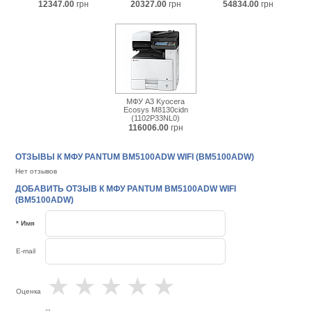
12347.00
грн
20327.00
грн
54834.00
грн
МФУ А3 Kyocera
Ecosys M8130cidn
(1102P33NL0)
116006.00
грн
ОТЗЫВЫ К МФУ PANTUM BM5100ADW WIFI (BM5100ADW)
Нет отзывов
ДОБАВИТЬ ОТЗЫВ К МФУ PANTUM BM5100ADW WIFI
(BM5100ADW)
* Имя
E-mail
★
★
★
★
★
Оценка