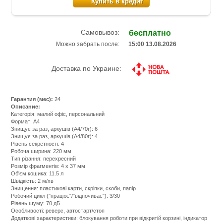
Купить в кредит
Самовывоз:
бесплатно
Можно забрать после:
15:00 13.08.2026
Доставка по Украине:
Гарантия (мес):
24
Описание:
Категорія: малий офіс, персональний
Формат: А4
Знищує за раз, аркушів (А4/70г): 6
Знищує за раз, аркушів (А4/80г): 4
Рівень секретності: 4
Робоча ширина: 220 мм
Тип різання: перехресний
Розмір фрагментів: 4 х 37 мм
Об'єм кошика: 11.5 л
Швідкість: 2 м/хв
Знищення: пластикові карти, скріпки, скоби, папір
Робочий цикл ("працює"/"відпочиває"): 3/30
Рівень шуму: 70 дБ
Особливості: реверс, автостарт/стоп
Додаткові характеристики: блокування роботи при відкритій корзині, індикатор