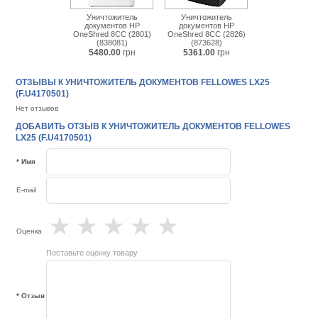
Уничтожитель
Уничтожитель
документов HP
документов HP
OneShred 8CC (2801)
OneShred 8CC (2826)
(838081)
(873628)
5480.00
грн
5361.00
грн
ОТЗЫВЫ К УНИЧТОЖИТЕЛЬ ДОКУМЕНТОВ FELLOWES LX25
(F.U4170501)
Нет отзывов
ДОБАВИТЬ ОТЗЫВ К УНИЧТОЖИТЕЛЬ ДОКУМЕНТОВ FELLOWES
LX25 (F.U4170501)
* Имя
E-mail
★
★
★
★
★
Оценка
Поставьте оценку товару
* Отзыв