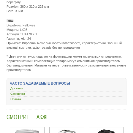
перегріву
Розміри: 360 х 310 х 225 мм
Вага: 3.6 кг
Інші
Виробник: Fellowes
Модель: LX25
Артикул: f.U4170501
Гарантія, міс: 24
Примітка: Виробник може змінювати властивості, характеристики, зовнішній
вигляд і комплектацію товарів без попередження
Подробнее:
http://m.all-
* Цвет или оттенок изделия на фотографии может отличаться от реального.
service.com.uacatalog/1027-
Характеристики и комплектация товара могут изменяться производителем
orgtehnika/5741-
без уведомления. Магазин не несет ответственности за изменения внесенные
unichtozhitel-
производителем.
dokumentov/428739-
fellowes-
lx25-
ЧАСТО ЗАДАВАЕМЫЕ ВОПРОСЫ
f-
u4170501.html
Доставка
Самовивіз
Оплата
СМОТРИТЕ ТАКЖЕ