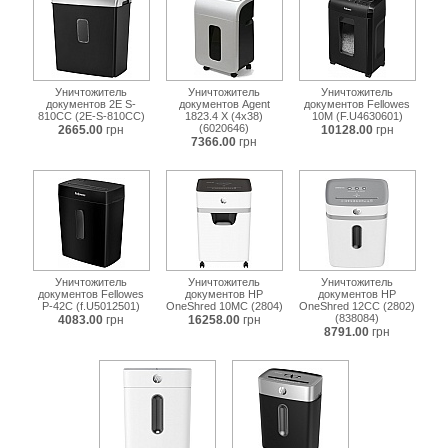
Уничтожитель
Уничтожитель
Уничтожитель
документов 2E S-
документов Agent
документов Fellowes
810CC (2E-S-810CC)
1823.4 X (4х38)
10M (F.U4630601)
(6020646)
2665.00
грн
10128.00
грн
7366.00
грн
Уничтожитель
Уничтожитель
Уничтожитель
документов Fellowes
документов HP
документов HP
Р-42C (f.U5012501)
OneShred 10MC (2804)
OneShred 12CC (2802)
(838084)
4083.00
грн
16258.00
грн
8791.00
грн