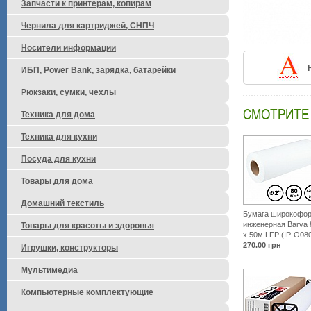
Запчасти к принтерам, копирам
Чернила для картриджей, СНПЧ
Носители информации
ИБП, Power Bank, зарядка, батарейки
Рюкзаки, сумки, чехлы
СМОТРИТЕ
Техника для дома
Техника для кухни
Посуда для кухни
Товары для дома
Домашний текстиль
Бумага широкофо
инженерная Barva 
Товары для красоты и здоровья
x 50м LFP (IP-O08
270.00
грн
Игрушки, конструкторы
Мультимедиа
Компьютерные комплектующие