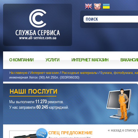
О КОМПАНИИ
УСЛУГИ
ИНТЕРНЕТ МАГАЗИН
ВАКАНСИ
На главную
/
Интернет-магазин
/
Расходные материалы
/
Бумага, фотобумага, ка
инженерная Xerox (90) A4 250л. (003R96030)
11 270
Мы выполнили
ремонтов.
60 245
У нас заправили
картриджей.
« назад к списку
СПЕЦ ПРЕДЛОЖЕНИЕ