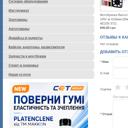
Сетевое оборудование
Инструмент
Фотобумага Barva 
105г/ м 610ммх30м
Зоотовары
AE105-372)
640.00
грн
Автотовары
ОТЗЫВЫ К КАЛЬ
Девайсы и гаджеты
Нет отзывов
Кабели, адаптеры, разветвители
ДОБАВИТЬ ОТЗ
Запчасти к ноутбукам
* Имя
Спорт и здоровье
E-mail
Наши услуги
★
Оценка
Поставьте
* Отзыв