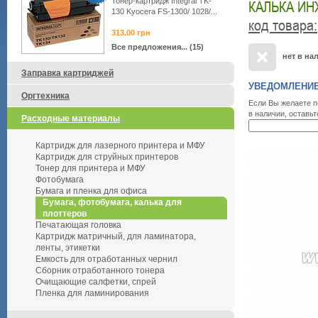
Тонер-картридж Integral TK-
КАЛЬКА ИНЖ
130 Kyocera FS-1300/ 1028/...
код товара
:
313.00
грн
Все предложения... (15)
нет в на
Заправка картриджей
УВЕДОМЛЕНИЕ
Оргтехника
Если Вы желаете п
в наличии, оставьт
Расходные материалы
Картридж для лазерного принтера и МФУ
Картридж для струйных принтеров
Тонер для принтера и МФУ
Фотобумага
Бумага и пленка для офиса
Бумага, фотобумага, калька для
плоттеров
Печатающая головка
Картридж матричный, для ламинатора,
ленты, этикетки
Емкость для отработанных чернил
Сборник отработанного тонера
Очищающие салфетки, спрей
Пленка для ламинирования