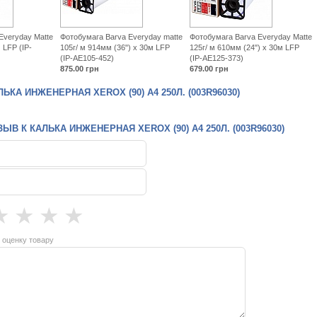
Everyday Matte
Фотобумага Barva Everyday matte
Фотобумага Barva Everyday Matte
 LFP (IP-
105г/ м 914мм (36") x 30м LFP
125г/ м 610мм (24") x 30м LFP
(IP-AE105-452)
(IP-AE125-373)
875.00
грн
679.00
грн
КА ИНЖЕНЕРНАЯ XEROX (90) A4 250Л. (003R96030)
ЫВ К КАЛЬКА ИНЖЕНЕРНАЯ XEROX (90) A4 250Л. (003R96030)
★
★
★
★
 оценку товару