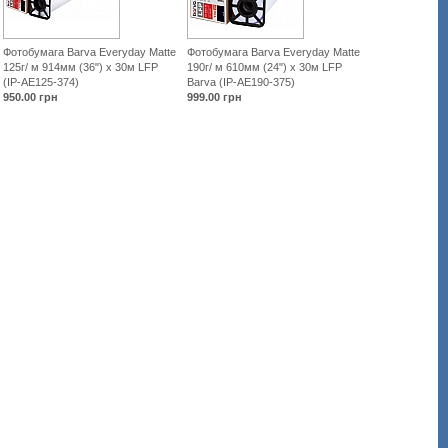
Фотобумага Barva Everyday Matte
Фотобумага Barva Everyday Matte
125г/ м 914мм (36") x 30м LFP
190г/ м 610мм (24") x 30м LFP
(IP-AE125-374)
Barva (IP-AE190-375)
950.00
грн
999.00
грн