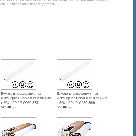
менения внесенные производителем.
aterialy/1120-
umaga-
otobumaga-
alka-
lya-
lotterov/125631-
erox-
0-
4-
50-
03r96030.html
Бумага широкоформатная
Бумага широкоформатная
инженерная Barva 80г/ м 840 мм
инженерная Barva 80г/ м 914 мм
x 50м LFP (IP-O080-363)
x 50м LFP (IP-O080-364)
520.00
грн
560.00
грн