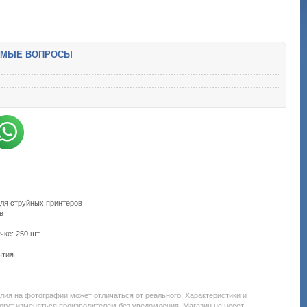
ЕМЫЕ ВОПРОСЫ
ля струйных принтеров
в
чке: 250 шт.
ытия
м
одробнее:
tp://all-
елия на фотографии может отличаться от реального. Характеристики и
ervice.com.uacatalog/1119-
огут изменяться производителем без уведомления. Магазин не несет
ashodnye-