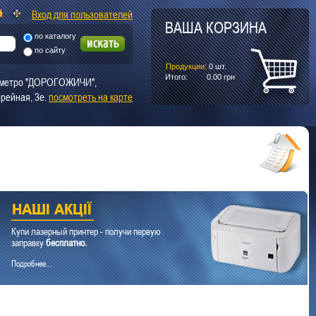
Вход для пользователей
ВАША КОРЗИНА
по каталогу
по сайту
Продукции:
0
шт.
Итого:
0.00
грн
т. метро "ДОРОГОЖИЧИ",
рейная, 3е.
посмотреть на карте
Купи лазерный принтер - получи первую
заправку
бесплатно.
Подробнее...