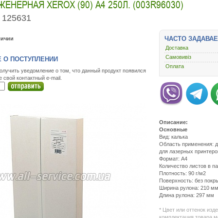
ЕНЕРНАЯ XEROX (90) A4 250Л. (003R96030)
125631
ЧАСТО ЗАДАВА
личии
Доставка
Самовивіз
 О ПОСТУПЛЕНИИ
Оплата
олучить уведомление о том, что данный продукт появился
е свой контактный e-mail.
Описание:
Основные
Вид: калька
Область применения: д
для лазерных принтеро
Формат: А4
Количество листов в па
Плотность: 90 г/м2
Поверхность: без покр
Ширина рулона: 210 м
Длина рулона: 297 мм
П
ht
* Цвет или оттенок изд
s
комплектация товара м
r