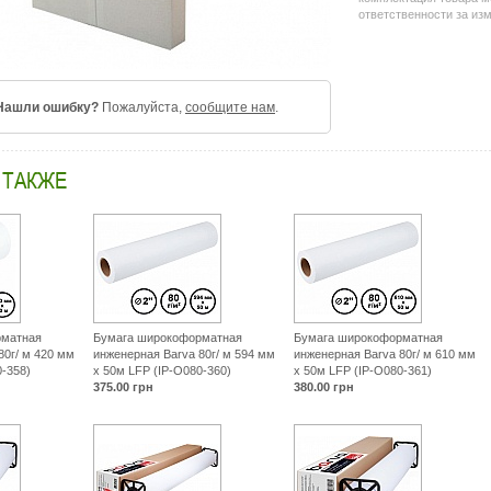
ответственности за из
m
b
f
k
d
p
Нашли ошибку?
Пожалуйста,
сообщите нам
.
x
9
a
2
 ТАКЖЕ
0
рматная
Бумага широкоформатная
Бумага широкоформатная
80г/ м 420 мм
инженерная Barva 80г/ м 594 мм
инженерная Barva 80г/ м 610 мм
0-358)
x 50м LFP (IP-O080-360)
x 50м LFP (IP-O080-361)
375.00
грн
380.00
грн