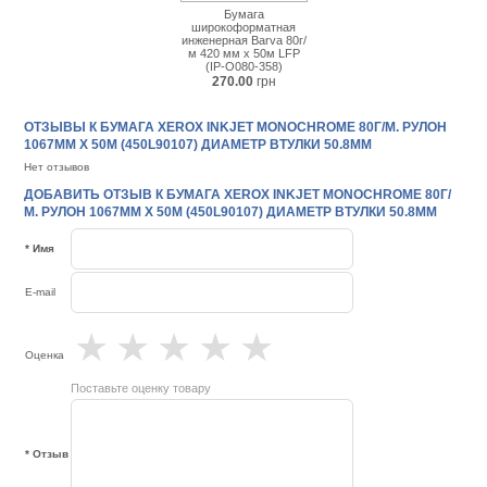
Бумага
широкоформатная
инженерная Barva 80г/
м 420 мм x 50м LFP
(IP-O080-358)
270.00
грн
ОТЗЫВЫ К БУМАГА XEROX INKJET MONOCHROME 80Г/М. РУЛОН
1067ММ Х 50М (450L90107) ДИАМЕТР ВТУЛКИ 50.8ММ
Нет отзывов
ДОБАВИТЬ ОТЗЫВ К БУМАГА XEROX INKJET MONOCHROME 80Г/
М. РУЛОН 1067ММ Х 50М (450L90107) ДИАМЕТР ВТУЛКИ 50.8ММ
* Имя
E-mail
★
★
★
★
★
Оценка
Поставьте оценку товару
* Отзыв