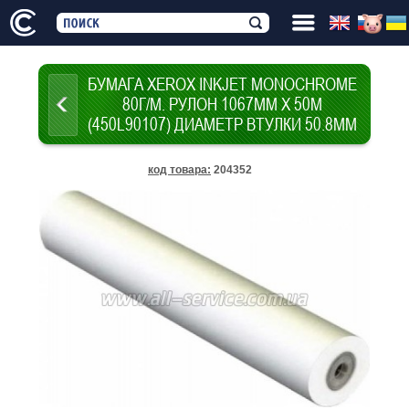
БУМАГА XEROX INKJET MONOCHROME
80Г/М. РУЛОН 1067ММ Х 50М
(450L90107) ДИАМЕТР ВТУЛКИ 50.8ММ
код товара
:
204352