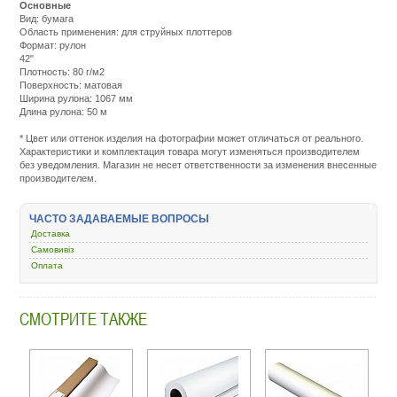
Основные
Вид: бумага
Область применения: для струйных плоттеров
Формат: рулон
42"
Плотность: 80 г/м2
Поверхность: матовая
Ширина рулона: 1067 мм
Длина рулона: 50 м
Подробнее:
http://m.all-
* Цвет или оттенок изделия на фотографии может отличаться от реального.
service.com.uacatalog/1119-
Характеристики и комплектация товара могут изменяться производителем
rashodnye-
без уведомления. Магазин не несет ответственности за изменения внесенные
materialy/1120-
производителем.
bumaga-
fotobumaga-
kalka-
ЧАСТО ЗАДАВАЕМЫЕ ВОПРОСЫ
dlya-
plotterov/204352-
Доставка
xerox-
Самовивіз
inkjet-
Оплата
monochrome-
80-
1067-
50-
СМОТРИТЕ ТАКЖЕ
450l90107-
50-
8.html