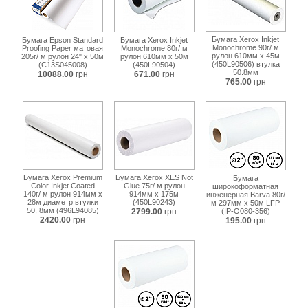
Бумага Xerox Inkjet
Бумага Epson Standard
Бумага Xerox Inkjet
Monochrome 90г/ м
Proofing Paper матовая
Monochrome 80г/ м
рулон 610мм x 45м
205г/ м рулон 24" x 50м
рулон 610мм х 50м
(450L90506) втулка
(C13S045008)
(450L90504)
50.8мм
10088.00
грн
671.00
грн
765.00
грн
Бумага Xerox Premium
Бумага Xerox XES Not
Бумага
Color Inkjet Coated
Glue 75г/ м рулон
широкоформатная
140г/ м рулон 914мм х
914мм х 175м
инженерная Barva 80г/
28м диаметр втулки
(450L90243)
м 297мм x 50м LFP
50, 8мм (496L94085)
2799.00
грн
(IP-O080-356)
2420.00
грн
195.00
грн