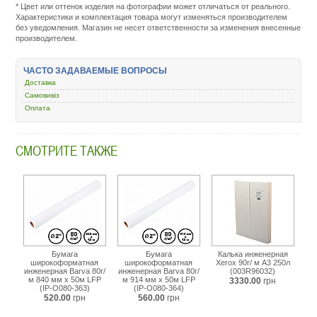
* Цвет или оттенок изделия на фотографии может отличаться от реального.
service.com.uacatalog/1119-
Характеристики и комплектация товара могут изменяться производителем
rashodnye-
без уведомления. Магазин не несет ответственности за изменения внесенные
materialy/1120-
производителем.
bumaga-
fotobumaga-
kalka-
ЧАСТО ЗАДАВАЕМЫЕ ВОПРОСЫ
dlya-
plotterov/427640-
Доставка
barva-
Самовивіз
everyday-
Оплата
matte-
125-
610-
24-
СМОТРИТЕ ТАКЖЕ
x-
30-
lfp-
ip-
ae125-
373.html
Бумага
Бумага
Калька инженерная
широкоформатная
широкоформатная
Xerox 90г/ м A3 250л
инженерная Barva 80г/
инженерная Barva 80г/
(003R96032)
м 840 мм x 50м LFP
м 914 мм x 50м LFP
3330.00
грн
(IP-O080-363)
(IP-O080-364)
520.00
грн
560.00
грн