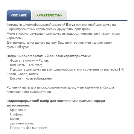
ОПИСАНИЕ
ХАРАКТЕРИСТИКИ
Фотопапір широкоформатний матовий
Barva
призначений для друку на
широкоформатних струменевих друкуючих пристроях.
Може використовуватися для друку як водорозчинними, так і пігментними
чорнилами.
Для використання даного паперу Ваш принтер повинен підтримувати
рулонний друк.
Папір широкоформатний,основні характеристики:
Формат випуску – Рулон;
Щільність – 125 г/м2;
Підходить для друку на всіх широкоформатних струменевих плотерах HP,
Epson, Canon, Kodak;
Висока чіткість зображення;
Рулонний папір для широкоформатного друку – це відмінний вибір для
повсякденного використання.
Широкоформатний папір для плотерів має наступні сфери
застосування:
Креслення;
Графіки;
Карти;
Дизайн-макети;
Презентаційні матеріали;
Подробнее:
http://m.all-