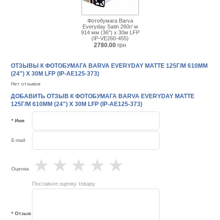
Фотобумага Barva
Everyday Satin 260г/ м
914 мм (36") x 30м LFP
(IP-VE260-455)
2780.00
грн
ОТЗЫВЫ К ФОТОБУМАГА BARVA EVERYDAY MATTE 125Г/М 610ММ
(24") X 30М LFP (IP-AE125-373)
Нет отзывов
ДОБАВИТЬ ОТЗЫВ К ФОТОБУМАГА BARVA EVERYDAY MATTE
125Г/М 610ММ (24") X 30М LFP (IP-AE125-373)
* Имя
E-mail
★
★
★
★
★
Оценка
Поставьте оценку товару
* Отзыв