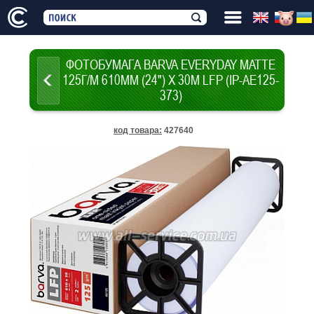
ФОТОБУМАГА BARVA EVERYDAY MATTE
125Г/М 610ММ (24") X 30М LFP (IP-AE125-
373)
код товара
:
427640