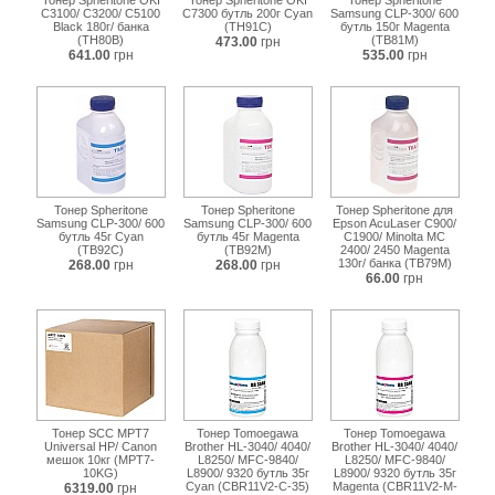
Тонер Spheritone OKI
Тонер Spheritone OKI
Тонер Spheritone
C3100/ C3200/ C5100
C7300 бутль 200г Cyan
Samsung CLP-300/ 600
Black 180г/ банка
(TH91C)
бутль 150г Magenta
(TH80B)
(TB81M)
473.00
грн
641.00
грн
535.00
грн
Тонер Spheritone
Тонер Spheritone
Тонер Spheritone для
Samsung CLP-300/ 600
Samsung CLP-300/ 600
Epson AcuLaser C900/
бутль 45г Cyan
бутль 45г Magenta
C1900/ Minolta MC
(TB92C)
(TB92M)
2400/ 2450 Magenta
130г/ банка (TB79M)
268.00
грн
268.00
грн
66.00
грн
Тонер SСС MPT7
Тонер Tomoegawa
Тонер Tomoegawa
Universal HP/ Canon
Brother HL-3040/ 4040/
Brother HL-3040/ 4040/
мешок 10кг (MPT7-
L8250/ MFC-9840/
L8250/ MFC-9840/
10KG)
L8900/ 9320 бутль 35г
L8900/ 9320 бутль 35г
Cyan (CBR11V2-C-35)
Magenta (CBR11V2-M-
6319.00
грн