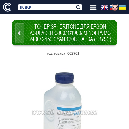
ТОНЕР SPHERITONE ДЛЯ EPSON
ACULASER C900/ C1900/ MINOLTA MC
2400/ 2450 CYAN 130Г/ БАНКА (TB79C)
код товара
:
002701