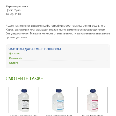
Характеристики:
Цвет: Cyan
Тонер, г: 130
Подробнее:
http://m.all-
service.com.uacatalog/1119-
* Цвет или оттенок изделия на фотографии может отличаться от реального.
rashodnye-
Характеристики и комплектация товара могут изменяться производителем
materialy/2809-
без уведомления. Магазин не несет ответственности за изменения внесенные
toner-
производителем.
dlya-
printera-
i-
ЧАСТО ЗАДАВАЕМЫЕ ВОПРОСЫ
mfu/2701-
spheritone-
Доставка
epson-
Самовивіз
aculaser-
Оплата
c900-
c1900-
minolta-
mc-
СМОТРИТЕ ТАКЖЕ
2400-
2450-
cyan-
130-
tb79c.html