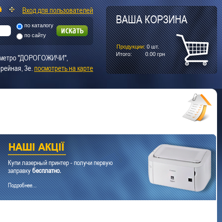
Вход для пользователей
ВАША КОРЗИНА
по каталогу
по сайту
Продукции:
0
шт.
Итого:
0.00
грн
т. метро "ДОРОГОЖИЧИ",
рейная, 3е.
посмотреть на карте
Купи лазерный принтер - получи первую
заправку
бесплатно.
Подробнее...