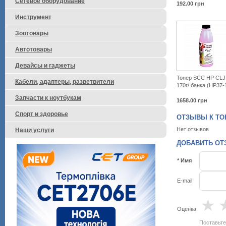
Сетевое оборудование
192.00
грн
Инструмент
Зоотовары
Автотовары
Девайсы и гаджеты
Тонер SCC HP CLJ
Кабели, адаптеры, разветвители
170г/ банка (HP37
Запчасти к ноутбукам
1658.00
грн
Спорт и здоровье
ОТЗЫВЫ К ТОНЕ
Нет отзывов
Наши услуги
ДОБАВИТЬ ОТЗ
* Имя
E-mail
★
Оценка
Поставьте