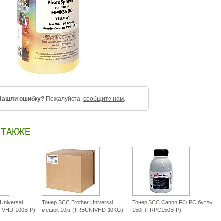
Нашли ошибку?
Пожалуйста,
сообщите нам
.
 ТАКЖЕ
Universal
Тонер SCC Brother Universal
Тонер SCC Canon FC/ PC бутль
NIVHD-100B-P)
мешок 10кг (TRBUNIVHD-10KG)
150г (TRPC150B-P)