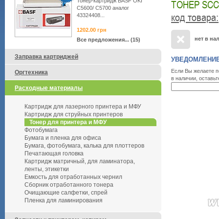
Тонер-картридж BASF OKI
ТОНЕР SCC 
C5600/ C5700 аналог
код товара
:
43324408...
1202.00
грн
нет в на
Все предложения... (15)
Заправка картриджей
УВЕДОМЛЕНИЕ
Если Вы желаете п
Оргтехника
в наличии, оставьт
Расходные материалы
Картридж для лазерного принтера и МФУ
Картридж для струйных принтеров
Тонер для принтера и МФУ
Фотобумага
Бумага и пленка для офиса
Бумага, фотобумага, калька для плоттеров
Печатающая головка
Картридж матричный, для ламинатора,
ленты, этикетки
Емкость для отработанных чернил
Сборник отработанного тонера
Очищающие салфетки, спрей
Пленка для ламинирования