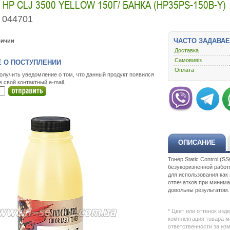
HP CLJ 3500 YELLOW 150Г/ БАНКА (HP35PS-150B-Y)
044701
ЧАСТО ЗАДАВА
личии
Доставка
Самовивіз
 О ПОСТУПЛЕНИИ
Оплата
олучить уведомление о том, что данный продукт появился
е свой контактный e-mail.
ОПИСАНИЕ
Тонер Static Control (
безукоризненной работ
для использования как
отпечатков при минимал
довольны результатом.
* Цвет или оттенок изд
комплектация товара м
ответственности за из