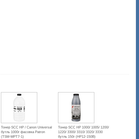
dlya-
printera-
i-
mfu/44701-
scc-
hp-
clj-
3500-
yellow-
150-
hp35ps-
150b-
y.html
Тонер SCC HP / Canon Universal
Тонер SCC HP 1000/ 1005/ 1200/
бутль 1000г фасовка Patron
1220/ 3300/ 3310/ 3320/ 3330
(TSM-MPT7-1)
бутль 150г (HP12-150B)