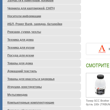
Запчасти к принтерам, копирам
Чернила для картриджей, СНПЧ
Носители информации
ИБП, Power Bank, зарядка, батарейки
Рюкзаки, сумки, чехлы
Техника для дома
Техника для кухни
Посуда для кухни
Товары для дома
СМОТРИТЕ
Домашний текстиль
Товары для красоты и здоровья
Игрушки, конструкторы
Мультимедиа
Тонер SCC Brother 
Компьютерные комплектующие
бутль 100г (TRBU