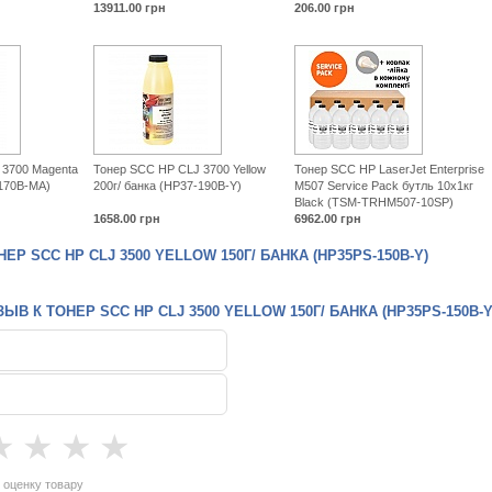
13911.00
грн
206.00
грн
 3700 Magenta
Тонер SCC HP CLJ 3700 Yellow
Тонер SCC HP LaserJet Enterprise
-170B-MA)
200г/ банка (HP37-190B-Y)
M507 Service Pack бутль 10x1кг
Black (TSM-TRHM507-10SP)
1658.00
грн
6962.00
грн
Р SCC HP CLJ 3500 YELLOW 150Г/ БАНКА (HP35PS-150B-Y)
ЫВ К ТОНЕР SCC HP CLJ 3500 YELLOW 150Г/ БАНКА (HP35PS-150B-Y
★
★
★
★
 оценку товару