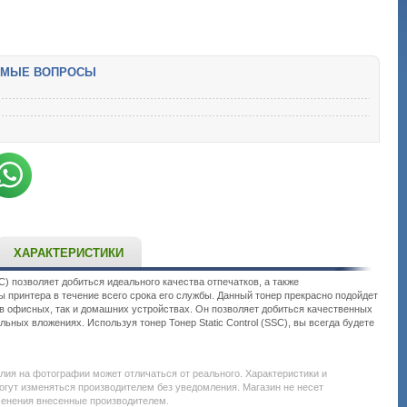
ЕМЫЕ ВОПРОСЫ
ХАРАКТЕРИСТИКИ
SSC) позволяет добиться идеального качества отпечатков, а также
ы принтера в течение всего срока его службы. Данный тонер прекрасно подойдет
 в офисных, так и домашних устройствах. Он позволяет добиться качественных
ьных вложениях. Используя тонер Тонер Static Control (SSC), вы всегда будете
Подробнее:
http://all-
service.com.uacatalog/1119-
елия на фотографии может отличаться от реального. Характеристики и
rashodnye-
огут изменяться производителем без уведомления. Магазин не несет
materialy/2809-
менения внесенные производителем.
toner-