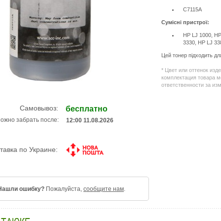
C7115A
Сумісні пристрої:
HP LJ 1000, HP
3330, HP LJ 3
Цей тонер підходить дл
* Цвет или оттенок изд
комплектация товара м
ответственности за из
Самовывоз:
бесплатно
ожно забрать после:
12:00 11.08.2026
тавка по Украине:
Нашли ошибку?
Пожалуйста,
сообщите нам
.