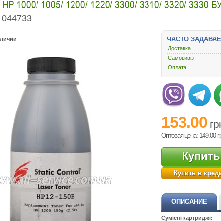
HP 1000/ 1005/ 1200/ 1220/ 3300/ 3310/ 3320/ 3330 Б
044733
ЧАСТО ЗАДАВА
аличии
Доставка
Самовивіз
Оплата
153.00
гр
Оптовая цена: 149.00
г
Купить
Купить в кред
ОПИСАНИЕ
Сумісні картриджі: