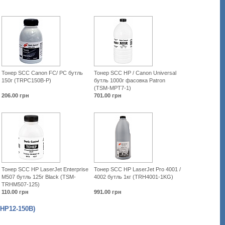
Тонер SCC Canon FC/ PC бутль
Тонер SCC HP / Canon Universal
150г (TRPC150B-P)
бутль 1000г фасовка Patron
(TSM-MPT7-1)
206.00
грн
701.00
грн
Тонер SCC HP LaserJet Enterprise
Тонер SCC HP LaserJet Pro 4001 /
M507 бутль 125г Black (TSM-
4002 бутль 1кг (TRH4001-1KG)
TRHM507-125)
110.00
грн
991.00
грн
(HP12-150B)