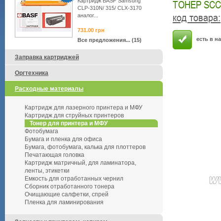
Картридж BASF Samsung
ТОНЕР SCC 
CLP-310N/ 315/ CLX-3170
код товара
:
аналог...
731.00
грн
есть в н
Все предложения... (15)
Заправка картриджей
Оргтехника
Расходные материалы
Картридж для лазерного принтера и МФУ
Картридж для струйных принтеров
Тонер для принтера и МФУ
Фотобумага
Бумага и пленка для офиса
Бумага, фотобумага, калька для плоттеров
Печатающая головка
Картридж матричный, для ламинатора,
ленты, этикетки
Емкость для отработанных чернил
Сборник отработанного тонера
Очищающие салфетки, спрей
Пленка для ламинирования