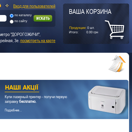
Вход для пользователей
ВАША КОРЗИНА
по каталогу
по сайту
Продукции:
0
шт.
Итого:
0.00
грн
т. метро "ДОРОГОЖИЧИ",
рейная, 3е.
посмотреть на карте
Купи лазерный принтер - получи первую
заправку
бесплатно.
Подробнее...