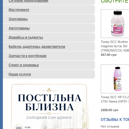
СМОТРИТЕ
Сетевое оборудование
Инструмент
Зоотовары
Автотовары
Девайсы и гаджеты
Тонер SCC Brother 
magenta бутль 50г
Кабели, адаптеры, разветвители
(TRBUNIVCOL-50B
267.00
грн
Запчасти к ноутбукам
Спорт и здоровье
Наши услуги
Тонер SCC HP CLJ
170г/ банка (HP37
1658.00
грн
ОТЗЫВЫ К ТОНЕР
Нет отзывов