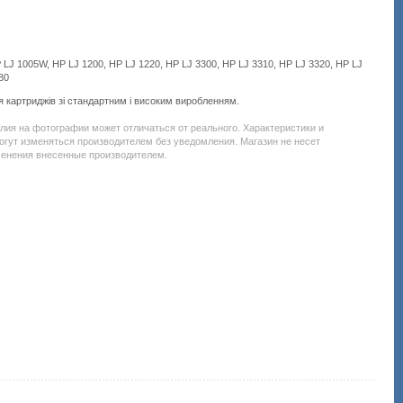
 LJ 1005W, HP LJ 1200, HP LJ 1220, HP LJ 3300, HP LJ 3310, HP LJ 3320, HP LJ
380
я картриджів зі стандартним і високим виробленням.
Подробнее:
http://all-
елия на фотографии может отличаться от реального. Характеристики и
service.com.uacatalog/1119-
огут изменяться производителем без уведомления. Магазин не несет
rashodnye-
менения внесенные производителем.
materialy/2809-
toner-
dlya-
printera-
i-
mfu/44733-
scc-
hp-
1000-
1005-
1200-
1220-
3300-
3310-
3320-
3330-
150-
hp12-
150b.html