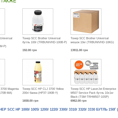
 ТАКЖЕ
Universal
Тонер SCC Brother Universal
Тонер SCC Brother Universal
бутль 100г (TRBUNIVHD-100B-P)
мешок 10кг (TRBUNIVHD-10KG)
M-P)
192.00
грн
13911.00
грн
 3700 Magenta
Тонер SCC HP CLJ 3700 Yellow
Тонер SCC HP LaserJet Enterprise
-170B-MA)
200г/ банка (HP37-190B-Y)
M507 Service Pack бутль 10x1кг
Black (TSM-TRHM507-10SP)
1658.00
грн
6962.00
грн
 SCC HP 1000/ 1005/ 1200/ 1220/ 3300/ 3310/ 3320/ 3330 БУТЛЬ 150Г 