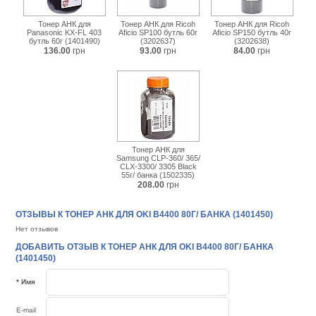
Тонер АНК для
Тонер АНК для Ricoh
Тонер АНК для Ricoh
Panasonic KX-FL 403
Aficio SP100 бутль 60г
Aficio SP150 бутль 40г
бутль 60г (1401490)
(3202637)
(3202638)
136.00
грн
93.00
грн
84.00
грн
Тонер АНК для
Samsung CLP-360/ 365/
CLX-3300/ 3305 Black
55г/ банка (1502335)
208.00
грн
ОТЗЫВЫ К ТОНЕР АНК ДЛЯ OKI B4400 80Г/ БАНКА (1401450)
Нет отзывов
ДОБАВИТЬ ОТЗЫВ К ТОНЕР АНК ДЛЯ OKI B4400 80Г/ БАНКА
(1401450)
* Имя
E-mail