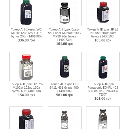
Тонер АНК Xerox WC
Тонер АНК для Epson
Тонер АНК для HP LJ
M118/ 123/ 128/ C118
AcuLaser M2300/ 2400/
P1005/ P1006 60г/
бутль 200г (1401800)
MX20 90г/ банка
банка (1403100)
(1400739)
336.00
грн
105.00
грн
161.00
грн
Тонер АНК для HP Pro
Тонер АНК для OKI
Тонер АНК для
M102a/ 102w/ 130a
B411/ 431 бутль 400г
Panasonic KX-FL 403
бутль 60г (1401068)
(1401334)
60г/ банка (3202433)
TEXT
154.00
грн
581.00
грн
101.00
грн