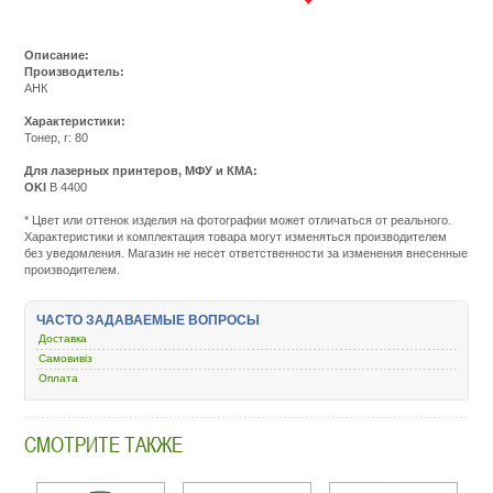
Описание:
Производитель:
АНК
Характеристики:
Тонер, г: 80
Для лазерных принтеров, МФУ и КМА:
OKI
B 4400
Подробнее:
http://m.all-
* Цвет или оттенок изделия на фотографии может отличаться от реального.
service.com.uacatalog/1119-
Характеристики и комплектация товара могут изменяться производителем
rashodnye-
без уведомления. Магазин не несет ответственности за изменения внесенные
materialy/2809-
производителем.
toner-
dlya-
printera-
ЧАСТО ЗАДАВАЕМЫЕ ВОПРОСЫ
i-
mfu/47371-
Доставка
oki-
Самовивіз
b4400-
Оплата
80-
1401450.html
СМОТРИТЕ ТАКЖЕ