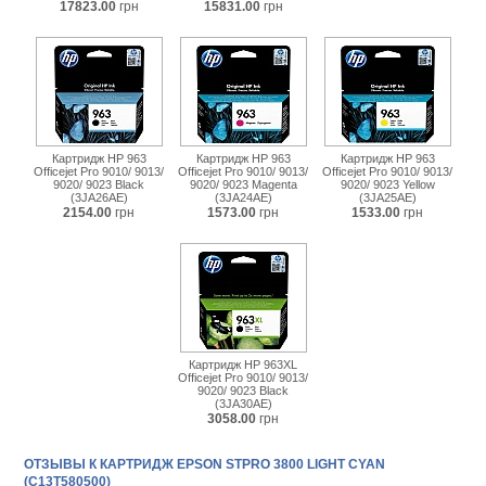
17823.00
грн
15831.00
грн
Картридж HP 963
Картридж HP 963
Картридж HP 963
Officejet Pro 9010/ 9013/
Officejet Pro 9010/ 9013/
Officejet Pro 9010/ 9013/
9020/ 9023 Black
9020/ 9023 Magenta
9020/ 9023 Yellow
(3JA26AE)
(3JA24AE)
(3JA25AE)
2154.00
грн
1573.00
грн
1533.00
грн
Картридж HP 963XL
Officejet Pro 9010/ 9013/
9020/ 9023 Black
(3JA30AE)
3058.00
грн
ОТЗЫВЫ К КАРТРИДЖ EPSON STPRO 3800 LIGHT CYAN
(C13T580500)