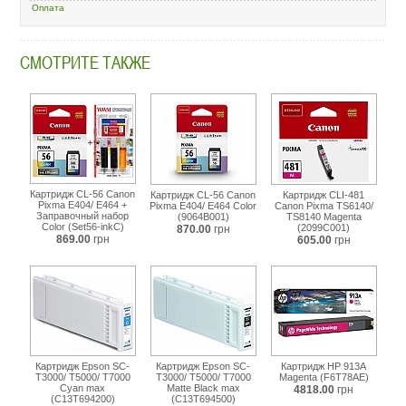
Оплата
light-
cyan-
c13t580500.html
СМОТРИТЕ ТАКЖЕ
Картридж CL-56 Canon
Картридж CL-56 Canon
Картридж CLI-481
Pixma E404/ E464 +
Pixma E404/ E464 Color
Canon Pixma TS6140/
Заправочный набор
(9064B001)
TS8140 Magenta
Color (Set56-inkC)
(2099C001)
870.00
грн
869.00
грн
605.00
грн
Картридж Epson SC-
Картридж Epson SC-
Картридж HP 913A
T3000/ T5000/ T7000
T3000/ T5000/ T7000
Magenta (F6T78AE)
Cyan max
Matte Black max
4818.00
грн
(C13T694200)
(C13T694500)