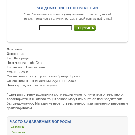
УВЕДОМЛЕНИЕ О ПОСТУПЛЕНИИ
Если Вы желаете получить уведомление о том, что данный
продукт появился в наличии, оставьте свой контактный e-mail.
Описание:
Основные
Тип: Картридж
Цвет чернил: Light Cyan
Тип чернил: Пигментные
Емкость: 80 мл
Совместимость с устройствами бренда: Epson
Совместимость с моделями: Stylus Pro 3800
Цвет картриджа: светло-голубой
Подробнее:
http://m.all-
* Цвет или оттенок изделия на фотографии может отличаться от реального.
service.com.uacatalog/1119-
Характеристики и комплектация товара могут изменяться производителем
rashodnye-
без уведомления. Магазин не несет ответственности за изменения внесенные
materialy/5258-
производителем.
kartridzh-
dlya-
strujnyh-
ЧАСТО ЗАДАВАЕМЫЕ ВОПРОСЫ
printerov/1224-
epson-
Доставка
stpro-
Самовивіз
3800-