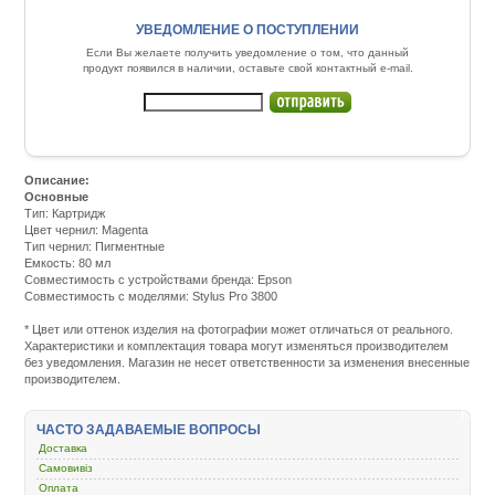
УВЕДОМЛЕНИЕ О ПОСТУПЛЕНИИ
Если Вы желаете получить уведомление о том, что данный
продукт появился в наличии, оставьте свой контактный e-mail.
Описание:
Основные
Тип: Картридж
Цвет чернил: Magenta
Тип чернил: Пигментные
Емкость: 80 мл
Совместимость с устройствами бренда: Epson
Совместимость с моделями: Stylus Pro 3800
Подробнее:
http://m.all-
* Цвет или оттенок изделия на фотографии может отличаться от реального.
service.com.uacatalog/1119-
Характеристики и комплектация товара могут изменяться производителем
rashodnye-
без уведомления. Магазин не несет ответственности за изменения внесенные
materialy/5258-
производителем.
kartridzh-
dlya-
strujnyh-
ЧАСТО ЗАДАВАЕМЫЕ ВОПРОСЫ
printerov/1227-
epson-
Доставка
stpro-
Самовивіз
3800-
Оплата
magenta-