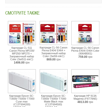
c13t580300.html
СМОТРИТЕ ТАКЖЕ
Картридж CL-56 Canon
Картридж CL-511
Картридж CL-56 Canon
Pixma E404/ E464 +
Canon Pixma MP230/
Pixma E404/ E464 Color
Заправочный набор
MP250/ MP270 +
(9064B001)
Color (Set56-inkC)
Заправочный набор
759.00
грн
Color (Set511-inkC)
869.00
грн
1406.00
грн
Картридж Epson SC-
Картридж Epson SC-
Картридж HP 913A
T3000/ T5000/ T7000
T3000/ T5000/ T7000
Magenta (F6T78AE)
Cyan max
Matte Black max
4813.00
грн
(C13T694200)
(C13T694500)