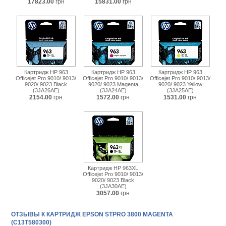
17823.00
грн
15831.00
грн
Картридж HP 963
Картридж HP 963
Картридж HP 963
Officejet Pro 9010/ 9013/
Officejet Pro 9010/ 9013/
Officejet Pro 9010/ 9013/
9020/ 9023 Black
9020/ 9023 Magenta
9020/ 9023 Yellow
(3JA26AE)
(3JA24AE)
(3JA25AE)
2154.00
грн
1572.00
грн
1531.00
грн
Картридж HP 963XL
Officejet Pro 9010/ 9013/
9020/ 9023 Black
(3JA30AE)
3057.00
грн
ОТЗЫВЫ К КАРТРИДЖ EPSON STPRO 3800 MAGENTA
(C13T580300)