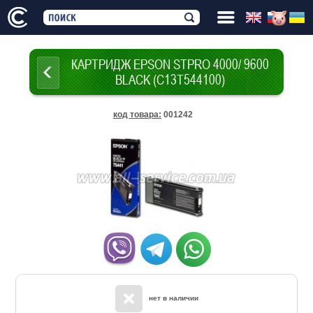
КАРТРИДЖ EPSON STPRO 4000/ 9600
BLACK (C13T544100)
код товара
:
001242
нет в наличии