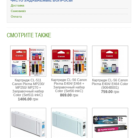
ЧАСТО ЗАДАВАЕМЫЕ ВОПРОСЫ
epson-
Доставка
stpro-
Самовивіз
4000-
Оплата
9600-
black-
c13t544100.html
СМОТРИТЕ ТАКЖЕ
Картридж CL-56 Canon
Картридж CL-511
Картридж CL-56 Canon
Pixma E404/ E464 +
Canon Pixma MP230/
Pixma E404/ E464 Color
Заправочный набор
MP250/ MP270 +
(9064B001)
Color (Set56-inkC)
Заправочный набор
759.00
грн
Color (Set511-inkC)
869.00
грн
1406.00
грн