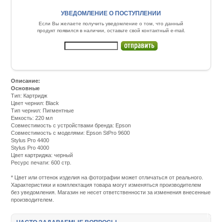
УВЕДОМЛЕНИЕ О ПОСТУПЛЕНИИ
Если Вы желаете получить уведомление о том, что данный
продукт появился в наличии, оставьте свой контактный e-mail.
Описание:
Основные
Тип: Картридж
Цвет чернил: Black
Тип чернил: Пигментные
Емкость: 220 мл
Совместимость с устройствами бренда: Epson
Совместимость с моделями: Epson StPro 9600
Stylus Pro 4400
Stylus Pro 4000
Цвет картриджа: черный
Ресурс печати: 600 стр.
Подробнее:
http://m.all-
* Цвет или оттенок изделия на фотографии может отличаться от реального.
service.com.uacatalog/1119-
Характеристики и комплектация товара могут изменяться производителем
rashodnye-
без уведомления. Магазин не несет ответственности за изменения внесенные
materialy/5258-
производителем.
kartridzh-
dlya-
strujnyh-
printerov/1242-