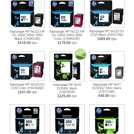
Картридж HP №123 DJ
Картридж HP №122 HP
Картридж HP №122 HP
2130 Black (F6V17AE)
DJ 1050/ 2050/ 3050
DJ 1050/ 2050/ 3050
Black (CH561HE)
Color (CH562HE)
1089.00
грн
1019.00
грн
1179.00
грн
Картридж HP №123 DJ
Картридж HP №27
Картридж HP №15
2130 Color (F6V16AE)
DJ332x/ 342x black
DJ840c black
(C8727AE)
1107.00
грн
(C6615DE)
440.00
грн
1225.00
грн