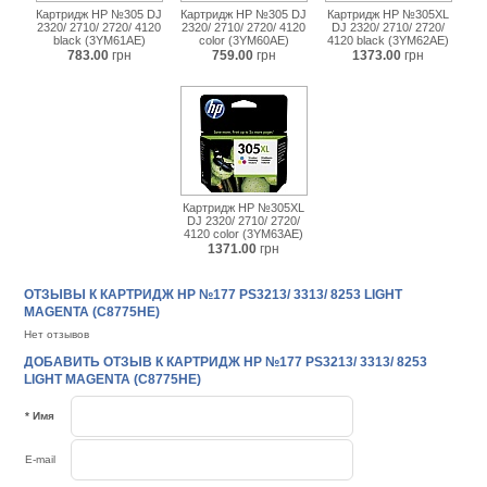
Картридж HP №305 DJ
Картридж HP №305 DJ
Картридж HP №305XL
2320/ 2710/ 2720/ 4120
2320/ 2710/ 2720/ 4120
DJ 2320/ 2710/ 2720/
black (3YM61AE)
color (3YM60AE)
4120 black (3YM62AE)
783.00
грн
759.00
грн
1373.00
грн
Картридж HP №305XL
DJ 2320/ 2710/ 2720/
4120 color (3YM63AE)
1371.00
грн
ОТЗЫВЫ К КАРТРИДЖ HP №177 PS3213/ 3313/ 8253 LIGHT
MAGENTA (C8775HE)
Нет отзывов
ДОБАВИТЬ ОТЗЫВ К КАРТРИДЖ HP №177 PS3213/ 3313/ 8253
LIGHT MAGENTA (C8775HE)
* Имя
E-mail