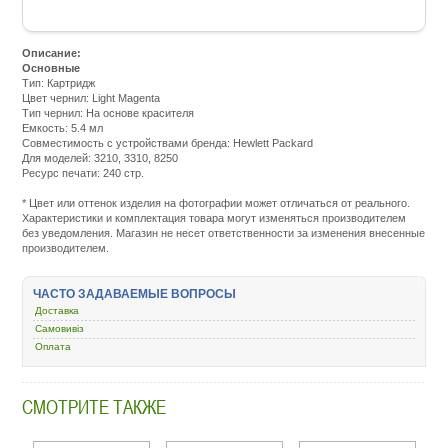
Описание:
Основные
Тип: Картридж
Цвет чернил: Light Magenta
Тип чернил: На основе красителя
Емкость: 5.4 мл
Совместимость с устройствами бренда: Hewlett Packard
Для моделей: 3210, 3310, 8250
Ресурс печати: 240 стр.
Подробнее:
http://m.all-
* Цвет или оттенок изделия на фотографии может отличаться от реального.
service.com.uacatalog/1119-
Характеристики и комплектация товара могут изменяться производителем
rashodnye-
без уведомления. Магазин не несет ответственности за изменения внесенные
materialy/5258-
производителем.
kartridzh-
dlya-
strujnyh-
ЧАСТО ЗАДАВАЕМЫЕ ВОПРОСЫ
printerov/1582-
hp-
Доставка
177-
Самовивіз
ps3213-
Оплата
3313-
8253-
light-
magenta-
СМОТРИТЕ ТАКЖЕ
c8775he.html