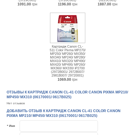
(3729C001)
(3728C001)
(6225C001)
1091.00
грн
1196.00
грн
1887.00
грн
Картридж Canon CL-
511 Color Pixma MP270/
MP250/ MP260/ MX350/
MX340/ MP240/ MP280/
MX410/ MX320/ MP490/
MX420/ MP495/ MP260/
MX360/ MX330/ iP2700
(2972B001/ 2972B007/
2981B007/ 29720001)
1069.00
грн
ОТЗЫВЫ К КАРТРИДЖ CANON CL-41 COLOR CANON PIXMA MP210/
MP450/ MX310 (06170001/ 0617B025)
Нет отзывов
ДОБАВИТЬ ОТЗЫВ К КАРТРИДЖ CANON CL-41 COLOR CANON
PIXMA MP210/ MP450/ MX310 (06170001/ 0617B025)
* Имя