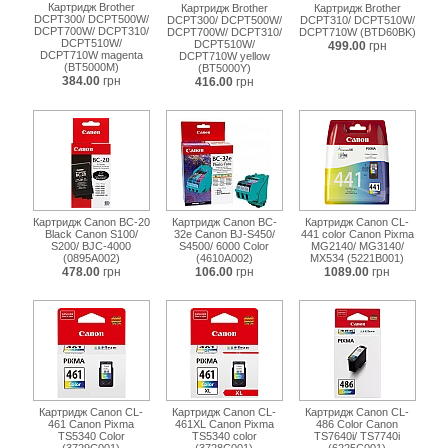
Картридж Brother
Картридж Brother
Картридж Brother
DCPT300/ DCPT500W/
DCPT300/ DCPT500W/
DCPT310/ DCPT510W/
DCPT700W/ DCPT310/
DCPT700W/ DCPT310/
DCPT710W (BTD60BK)
DCPT510W/
DCPT510W/
499.00
грн
DCPT710W magenta
DCPT710W yellow
(BT5000M)
(BT5000Y)
384.00
грн
416.00
грн
Картридж Canon BC-20
Картридж Canon BC-
Картридж Canon CL-
Black Canon S100/
32e Canon BJ-S450/
441 color Canon Pixma
S200/ BJC-4000
S4500/ 6000 Color
MG2140/ MG3140/
(0895A002)
(4610A002)
MX534 (5221B001)
478.00
грн
106.00
грн
1089.00
грн
Картридж Canon CL-
Картридж Canon CL-
Картридж Canon CL-
461 Canon Pixma
461XL Canon Pixma
486 Color Canon
TS5340 Color
TS5340 color
TS7640i/ TS7740i