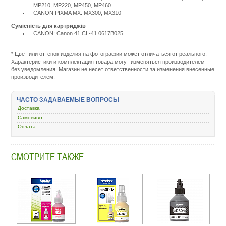
MP210, MP220, MP450, MP460
CANON PIXMA MX: MX300, MX310
Сумісність для картриджів
CANON: Canon 41 CL-41 0617B025
Подробнее:
http://m.all-
service.com.uacatalog/1119-
* Цвет или оттенок изделия на фотографии может отличаться от реального.
rashodnye-
Характеристики и комплектация товара могут изменяться производителем
materialy/5258-
без уведомления. Магазин не несет ответственности за изменения внесенные
kartridzh-
производителем.
dlya-
strujnyh-
printerov/164076-
ЧАСТО ЗАДАВАЕМЫЕ ВОПРОСЫ
canon-
Доставка
cl-
41-
Самовивіз
color-
Оплата
canon-
pixma-
mp210-
СМОТРИТЕ ТАКЖЕ
mp450-
mx310-
06170001-
0617b025.html