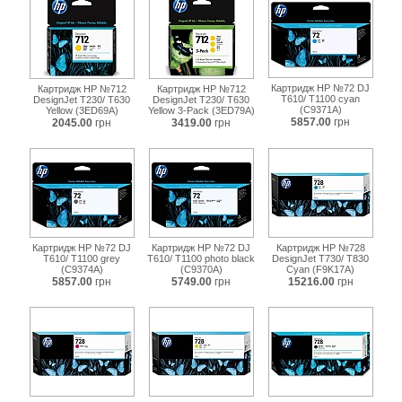
Картридж HP №72 DJ
Картридж HP №712
Картридж HP №712
T610/ T1100 cyan
DesignJet Т230/ Т630
DesignJet Т230/ Т630
(C9371A)
Yellow (3ED69A)
Yellow 3-Pack (3ED79A)
5857.00
грн
2045.00
грн
3419.00
грн
Картридж HP №72 DJ
Картридж HP №72 DJ
Картридж HP №728
T610/ T1100 grey
T610/ T1100 photo black
DesignJet T730/ T830
(C9374A)
(C9370A)
Cyan (F9K17A)
5857.00
грн
5749.00
грн
15216.00
грн