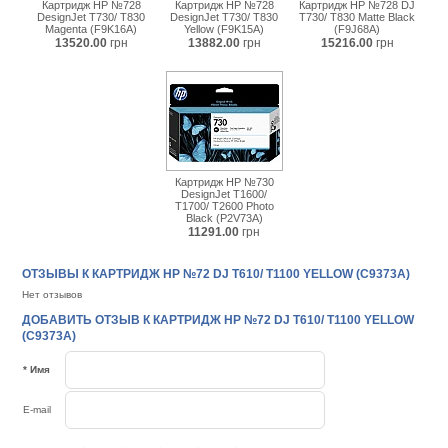
Картридж HP №728
Картридж HP №728
Картридж HP №728 DJ
DesignJet T730/ T830
DesignJet T730/ T830
T730/ T830 Matte Black
Magenta (F9K16A)
Yellow (F9K15A)
(F9J68A)
13520.00
грн
13882.00
грн
15216.00
грн
Картридж HP №730
DesignJet T1600/
T1700/ T2600 Photo
Black (P2V73A)
11291.00
грн
ОТЗЫВЫ К КАРТРИДЖ HP №72 DJ T610/ T1100 YELLOW (C9373A)
Нет отзывов
ДОБАВИТЬ ОТЗЫВ К КАРТРИДЖ HP №72 DJ T610/ T1100 YELLOW
(C9373A)
* Имя
E-mail