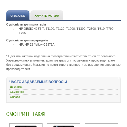
ОПИСАНИЕ
ХАРАКТЕРИСТИКИ
Сумісність для принтерів
HP DESIGNJET T: T1100, T1120, T1200, T1300, T2300, T610, T790,
T795
Сумісність для картриджів
HP: HP 72 Yellow C9373A
Подробнее:
http://m.all-
service.com.uacatalog/1119-
* Цвет или оттенок изделия на фотографии может отличаться от реального.
rashodnye-
Характеристики и комплектация товара могут изменяться производителем
materialy/5258-
без уведомления. Магазин не несет ответственности за изменения внесенные
kartridzh-
производителем.
dlya-
strujnyh-
printerov/1642-
ЧАСТО ЗАДАВАЕМЫЕ ВОПРОСЫ
hp-
Доставка
72-
dj-
Самовивіз
t610-
Оплата
t1100-
yellow-
c9373a.html
СМОТРИТЕ ТАКЖЕ