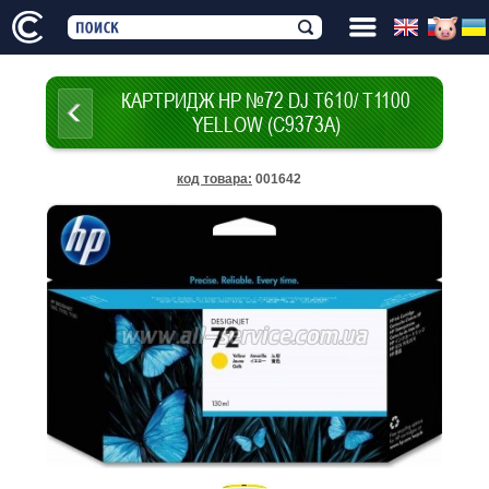
КАРТРИДЖ HP №72 DJ T610/ T1100
YELLOW (C9373A)
код товара
:
001642