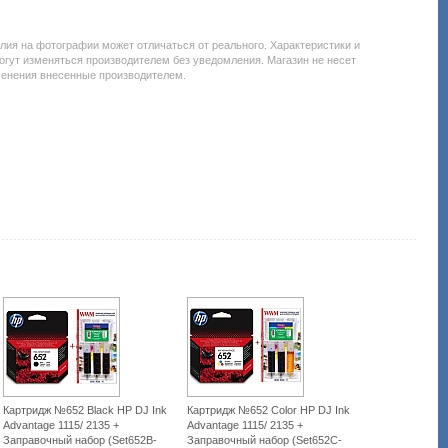
робнее:
/all-
ice.com.uacatalog/1119-
елия на фотографии может отличаться от реального. Характеристики и
odnye-
огут изменяться производителем без уведомления. Магазин не несет
rialy/5258-
менения внесенные производителем.
ridzh-
-
jnyh-
terov/1643-
-
-
-
r-
8de.html
Картридж №652 Black HP DJ Ink
Картридж №652 Color HP DJ Ink
Advantage 1115/ 2135 +
Advantage 1115/ 2135 +
Заправочный набор (Set652B-
Заправочный набор (Set652C-