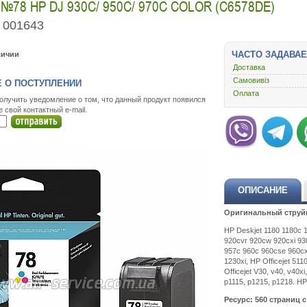
78 HP DJ 930C/ 950C/ 970C COLOR (C6578DE)
001643
ЧАСТО ЗАДАВА
личии
Доставка
Самовивіз
 О ПОСТУПЛЕНИИ
Оплата
олучить уведомление о том, что данный продукт появился
е свой контактный e-mail.
ОПИСАНИЕ
Оригинальный струйн
HP Deskjet 1180 1180c 
920cvr 920cw 920cxi 93
957c 960c 960cse 960cx
1230xi, HP Officejet 5110
Officejet V30, v40, v40
p1115, p1215, p1218. HP
Ресурс: 560 страниц 