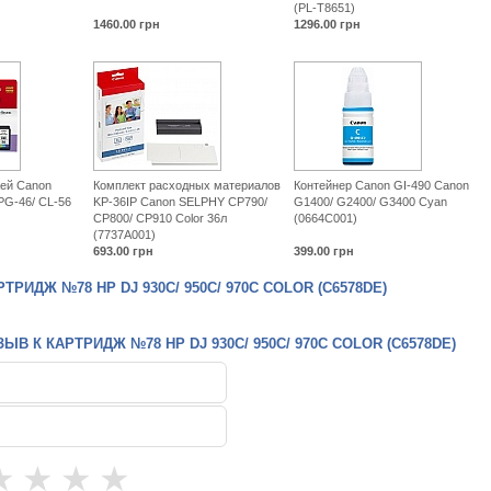
(PL-T8651)
1460.00
грн
1296.00
грн
жей Canon
Комплект расходных материалов
Контейнер Canon GI-490 Canon
PG-46/ CL-56
KP-36IP Canon SELPHY CP790/
G1400/ G2400/ G3400 Cyan
CP800/ CP910 Color 36л
(0664C001)
(7737A001)
693.00
грн
399.00
грн
РИДЖ №78 HP DJ 930C/ 950C/ 970C COLOR (C6578DE)
ЫВ К КАРТРИДЖ №78 HP DJ 930C/ 950C/ 970C COLOR (C6578DE)
★
★
★
★