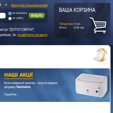
Вход для пользователей
ВАША КОРЗИНА
по каталогу
по сайту
Продукции:
0
шт.
Итого:
0.00
грн
т. метро "ДОРОГОЖИЧИ",
рейная, 3е.
посмотреть на карте
Купи лазерный принтер - получи первую
заправку
бесплатно.
Подробнее...