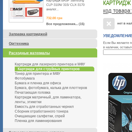
Картридж BASF Samsung
КАРТРИДЖ №
CLP-310N/ 315/ CLX-3170
код товара
:
аналог...
732.00
грн
нет в на
Все предложения... (15)
Заправка картриджей
УВЕДОМЛЕНИЕ
Если Вы желаете п
Оргтехника
в наличии, оставьт
Расходные материалы
Картридж для лазерного принтера и МФУ
Картридж для струйных принтеров
Тонер для принтера и МФУ
Фотобумага
Бумага и пленка для офиса
Бумага, фотобумага, калька для плоттеров
Печатающая головка
Картридж матричный, для ламинатора,
ленты, этикетки
Емкость для отработанных чернил
Сборник отработанного тонера
Очищающие салфетки, спрей
Пленка для ламинирования