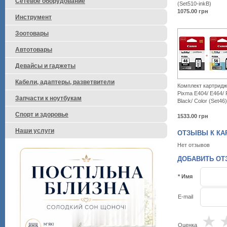
Сетевое оборудование
(Set510-inkB)
1075.00
грн
Инструмент
Зоотовары
Автотовары
Девайсы и гаджеты
Кабели, адаптеры, разветвители
Комплект картрид
Pixma E404/ E464/ 
Запчасти к ноутбукам
Black/ Color (Set46)
Спорт и здоровье
1533.00
грн
Наши услуги
ОТЗЫВЫ К КАРТ
Нет отзывов
ДОБАВИТЬ ОТЗ
* Имя
E-mail
★
Оценка