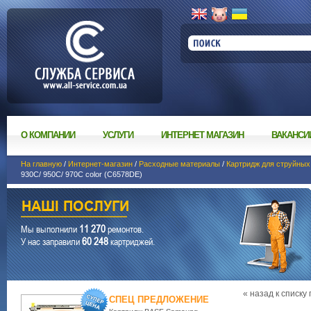
О КОМПАНИИ
УСЛУГИ
ИНТЕРНЕТ МАГАЗИН
ВАКАНСИ
На главную
/
Интернет-магазин
/
Расходные материалы
/
Картридж для струйных
930C/ 950C/ 970C color (C6578DE)
11 270
Мы выполнили
ремонтов.
60 248
У нас заправили
картриджей.
« назад к списку
СПЕЦ ПРЕДЛОЖЕНИЕ