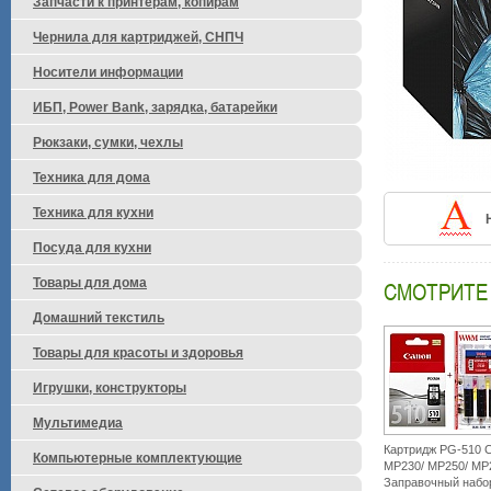
Запчасти к принтерам, копирам
Чернила для картриджей, СНПЧ
Носители информации
ИБП, Power Bank, зарядка, батарейки
Рюкзаки, сумки, чехлы
Техника для дома
Техника для кухни
Посуда для кухни
Товары для дома
СМОТРИТЕ
Домашний текстиль
Товары для красоты и здоровья
Игрушки, конструкторы
Мультимедиа
Картридж PG-510 
Компьютерные комплектующие
MP230/ MP250/ MP
Заправочный набор