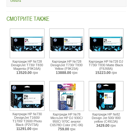
Оплата
jet-
500-
800-
magenta-
СМОТРИТЕ ТАКЖЕ
c4912a.html
Картридж HP №728
Картридж HP №728
Картридж HP №728 DJ
DesignJet T730/ T830
DesignJet T730/ T830
T730/ T830 Matte Black
Magenta (F9K16A)
Yellow (F9K15A)
(F9J68A)
13520.00
грн
13888.00
грн
15223.00
грн
Картридж HP №730
Картридж HP №78
Картридж HP №82
DesignJet T1600/
MicroJet HP DJ 930C/
Design Jet 500/ 800
T1700/ T2600 Photo
950C/ 970C аналог
yellow (C4913A)
Black (P2V73A)
C6578D Color (HC-06)
3429.00
грн
11291.00
грн
759.00
грн