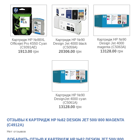
Картридж HP №90
Картридж HP №88XL
Картридж HP №90
Design Jet 4000
Officejet Pro K550 Cyan
Design Jet 4000 black
magenta (C5063A)
(C9391AE)
(C5059A)
13128.00
грн
1913.00
грн
20306.00
грн
Картридж HP №90
DesignJet 4000 cyan
(C5061A)
13128.00
грн
ОТЗЫВЫ К КАРТРИДЖ HP №82 DESIGN JET 500/ 800 MAGENTA
(C4912A)
Нет отзывов
ДОБАВИТЬ ОТЗЫВ К КАРТРИДЖ HP №82 DESIGN JET 500/ 800