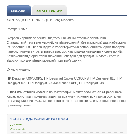
ОПИСАНИЕ
ХАРАКТЕРИСТИКИ
КАРТРИДЖ HP DJ No. 82 (C4912A) Magenta,
Ресурс: 69мл.
Витрата чорнила залежить від того, наскільки сторінка заповнена.
Стандартний текст (не жирний, не підкреслений, без малюнків) дає наближено
5% заповнення. Це стандартна характеристика заповнення тонером поверхні
паперу, і норми витрати тонера (ресурс картриджа) наводяться саме по ній.
Зазначені вище орієнтовні значення наведені для довідки і можуть істотно
відрізнятися для різних моделей пристроїв друку.
Сумісні моделі:
HP Designjet 800/800PS, HP Designjet Copier CC800PS, HP Designjet 815, HP
Designjet 820, HP Designjet 500/500 Plus/500PS, HP Designjet 510
Подробнее:
http://m.all-
* Цвет или оттенок изделия на фотографии может отличаться от реального.
service.com.uacatal
Характеристики и комплектация товара могут изменяться производителем
rashodnye-
без уведомления. Магазин не несет ответственности за изменения внесенные
materialy/5258-
производителем.
kartridzh-
dlya-
strujnyh-
ЧАСТО ЗАДАВАЕМЫЕ ВОПРОСЫ
printerov/1681-
hp-
Доставка
82-
Самовивіз
design-