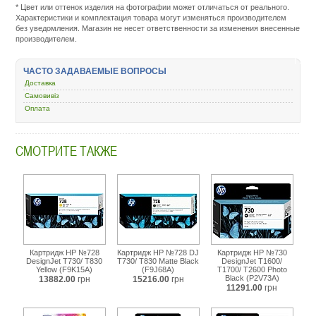
* Цвет или оттенок изделия на фотографии может отличаться от реального.
service.com.uacatalog/1119-
Характеристики и комплектация товара могут изменяться производителем
rashodnye-
без уведомления. Магазин не несет ответственности за изменения внесенные
materialy/5258-
производителем.
kartridzh-
dlya-
strujnyh-
ЧАСТО ЗАДАВАЕМЫЕ ВОПРОСЫ
printerov/1703-
hp-
Доставка
88-
Самовивіз
officejet-
Оплата
pro-
k550-
magenta-
9ml-
СМОТРИТЕ ТАКЖЕ
c9387ae.html
Картридж HP №728
Картридж HP №728 DJ
Картридж HP №730
DesignJet T730/ T830
T730/ T830 Matte Black
DesignJet T1600/
Yellow (F9K15A)
(F9J68A)
T1700/ T2600 Photo
Black (P2V73A)
13882.00
грн
15216.00
грн
11291.00
грн