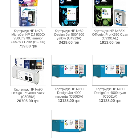
Картридж HP №78
Картридж HP №82
Картридж HP №88XL
MicroJet HP DJ 930C/
Design Jet 500/ 800
Officejet Pro K550 Cyan
950C/ 970C аналог
yellow (C4913A)
(C9391AE)
C6578D Color (HC-06)
3429.00
грн
1913.00
грн
759.00
грн
Картридж HP №90
Картридж HP №90
Картридж HP №90
Design Jet 4000
DesignJet 4000 cyan
Design Jet 4000 black
magenta (C5063A)
(C5061A)
(C5059A)
13128.00
грн
13128.00
грн
20306.00
грн