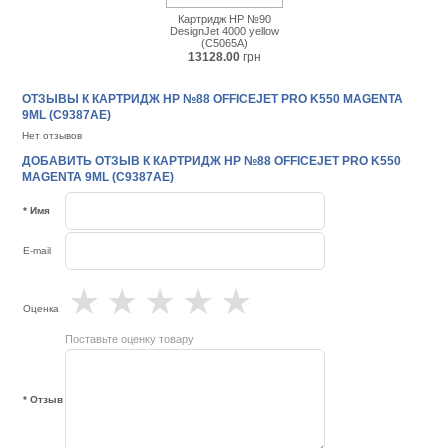
Картридж HP №90
DesignJet 4000 yellow
(C5065A)
13128.00
грн
ОТЗЫВЫ К КАРТРИДЖ HP №88 OFFICEJET PRO K550 MAGENTA
9ML (C9387AE)
Нет отзывов
ДОБАВИТЬ ОТЗЫВ К КАРТРИДЖ HP №88 OFFICEJET PRO K550
MAGENTA 9ML (C9387AE)
* Имя
E-mail
★
★
★
★
★
Оценка
Поставьте оценку товару
* Отзыв