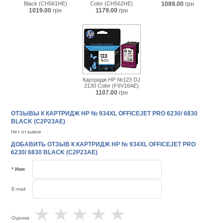
Black (CH561HE)
Color (CH562HE)
1089.00
грн
1019.00
грн
1179.00
грн
Картридж HP №123 DJ
2130 Color (F6V16AE)
1107.00
грн
ОТЗЫВЫ К КАРТРИДЖ HP № 934XL OFFICEJET PRO 6230/ 6830
BLACK (C2P23AE)
Нет отзывов
ДОБАВИТЬ ОТЗЫВ К КАРТРИДЖ HP № 934XL OFFICEJET PRO
6230/ 6830 BLACK (C2P23AE)
* Имя
E-mail
★
★
★
★
★
Оценка