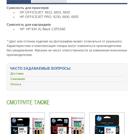
Сумісність для принтерів
HP OFFICEJET: 6812, 6815, 6820
HP OFFICEJET PRO: 6230, 6830, 6835
Сумісність для картриджів
HP: HP 934 XL Black C2P23AE
Подробнее:
http://m.all-
service.com.uacatalog/1119-
* Цвет или оттенок изделия на фотографии может отличаться от реального.
rashodnye-
Характеристики и комплектация товара могут изменяться производителем
materialy/5258-
без уведомления. Магазин не несет ответственности за изменения внесенные
kartridzh-
производителем.
dlya-
strujnyh-
printerov/197548-
ЧАСТО ЗАДАВАЕМЫЕ ВОПРОСЫ
hp-
Доставка
934xl-
officejet-
Самовивіз
pro-
Оплата
6230-
6830-
black-
СМОТРИТЕ ТАКЖЕ
c2p23ae.html