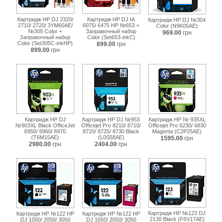
Картридж HP DJ 2320/
Картридж HP DJ IA
Картридж HP DJ №304
2710/ 2720/ 3YM60AE/
6075/ 6475 HP №653 +
Color (N9K05AE)
№305 Color +
Заправочный набор
969.00
грн
Заправочный набор
Color (Set653-inkC)
Color (Set305C-inkHP)
899.00
грн
899.00
грн
Картридж HP DJ
Картридж HP DJ №953
Картридж HP № 935XL
№903XL Black OfficeJet
Officejet Pro 8210/ 8710/
Officejet Pro 6230/ 6830
6950/ 6960/ 6970
8720/ 8725/ 8730 Black
Magenta (C2P25AE)
(T6M15AE)
(L0S58AE)
1595.00
грн
2980.00
грн
2404.00
грн
Картридж HP №123 DJ
Картридж HP №122 HP
Картридж HP №122 HP
2130 Black (F6V17AE)
DJ 1050/ 2050/ 3050
DJ 1050/ 2050/ 3050