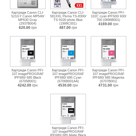
Картридж Canon CLI-
Картридж Canon CLI-
Картридж Canon PFI-
521GY Canon MP540/
581XXL Pixma TS-8300/
102C cyan iPF500/ 600/
MP630 Gray
TS-9100 photo Blue
700 (0896B001)
(2937B004)
(1999C001)
4169.00
грн
620.00
грн
487.00
грн
Картридж Canon PFI-
Картридж Canon PFI-
Картридж Canon PFI-
107 imagePROGRAF
107 imagePROGRAF
107 imagePROGRAF
IPF680/ 685 Black
IPF680/ 685 Cyan
IPF680/ 685 Magenta
(6705B001)
(6706B001AA)
(6707B001)
4242.00
грн
4530.00
грн
4731.00
грн
Картридж Canon PFI-
107 imagePROGRAF
IPF680/ 685 Matte Black