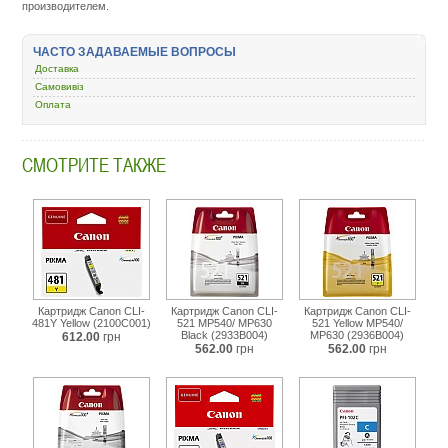
производителем.
kartridzh-
dlya-
strujnyh-
ЧАСТО ЗАДАВАЕМЫЕ ВОПРОСЫ
printerov/46275-
canon-
Доставка
cli-
Самовивіз
8y-
Оплата
yellow-
0623b024.html
СМОТРИТЕ ТАКЖЕ
Картридж Canon CLI-
Картридж Canon CLI-
Картридж Canon CLI-
481Y Yellow (2100C001)
521 MP540/ MP630
521 Yellow MP540/
Black (2933B004)
MP630 (2936B004)
612.00
грн
562.00
грн
562.00
грн