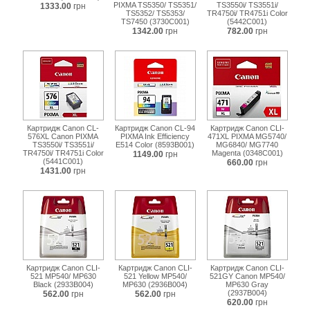
PIXMA TS5350/ TS5351/
TS3550i/ TS3551i/
1333.00
грн
TS5352/ TS5353/
TR4750i/ TR4751i Color
TS7450 (3730C001)
(5442C001)
1342.00
грн
782.00
грн
Картридж Canon CL-
Картридж Canon CL-94
Картридж Canon CLI-
576XL Canon PIXMA
PIXMA Ink Efficiency
471XL PIXMA MG5740/
TS3550i/ TS3551i/
E514 Color (8593B001)
MG6840/ MG7740
TR4750i/ TR4751i Color
Magenta (0348C001)
1149.00
грн
(5441C001)
660.00
грн
1431.00
грн
Картридж Canon CLI-
Картридж Canon CLI-
Картридж Canon CLI-
521 MP540/ MP630
521 Yellow MP540/
521GY Canon MP540/
Black (2933B004)
MP630 (2936B004)
MP630 Gray
(2937B004)
562.00
грн
562.00
грн
620.00
грн