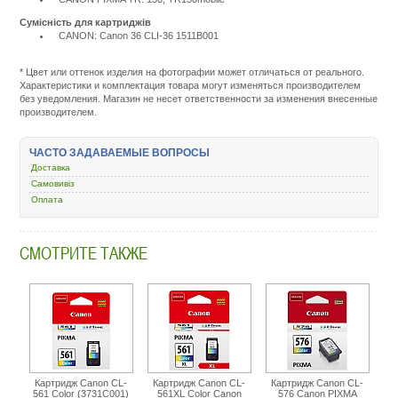
Сумісність для картриджів
CANON: Canon 36 CLI-36 1511B001
Подробнее:
http://m.all-
service.com.uacatalog/1119-
* Цвет или оттенок изделия на фотографии может отличаться от реального.
rashodnye-
Характеристики и комплектация товара могут изменяться производителем
materialy/5258-
без уведомления. Магазин не несет ответственности за изменения внесенные
kartridzh-
производителем.
dlya-
strujnyh-
printerov/984-
ЧАСТО ЗАДАВАЕМЫЕ ВОПРОСЫ
canon-
Доставка
cli-
36-
Самовивіз
color-
Оплата
pixma-
mini-
260-
СМОТРИТЕ ТАКЖЕ
1511b001.html
Картридж Canon CL-
Картридж Canon CL-
Картридж Canon CL-
561 Color (3731C001)
561XL Color Canon
576 Canon PIXMA