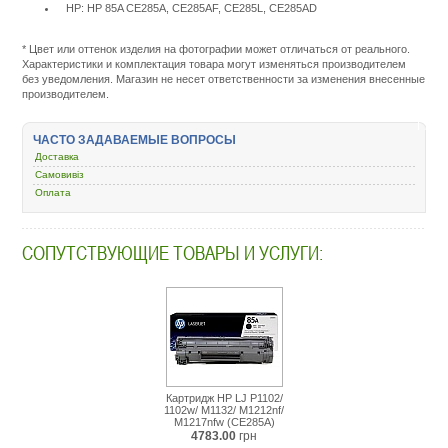
HP: HP 85A CE285A, CE285AF, CE285L, CE285AD
Подробнее:
http://m.all-
service.com.uacatalog/111
* Цвет или оттенок изделия на фотографии может отличаться от реального.
rashodnye-
Характеристики и комплектация товара могут изменяться производителем
materialy/5259-
без уведомления. Магазин не несет ответственности за изменения внесенные
kartridzh-
производителем.
dlya-
lazernogo-
printera-
ЧАСТО ЗАДАВАЕМЫЕ ВОПРОСЫ
i-
Доставка
mfu/131990-
hp-
Самовивіз
ce285-
Оплата
hp-
lj-
p1102-
СОПУТСТВУЮЩИЕ ТОВАРЫ И УСЛУГИ:
1102w-
dual-
pack-
ce285af-
ce285ad.html
Картридж HP LJ P1102/
1102w/ M1132/ M1212nf/
M1217nfw (CE285A)
4783.00
грн