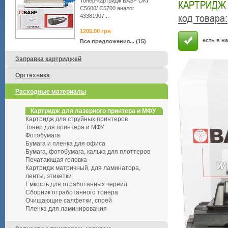
Тонер-картридж BASF OKI
КАРТРИДЖ 
C5600/ C5700 аналог
код товара
:
43381907...
1205.00
грн
есть в н
Все предложения... (15)
Заправка картриджей
Оргтехника
Расходные материалы
Картридж для лазерного принтера и МФУ
Картридж для струйных принтеров
Тонер для принтера и МФУ
Фотобумага
Бумага и пленка для офиса
Бумага, фотобумага, калька для плоттеров
Печатающая головка
Картридж матричный, для ламинатора,
ленты, этикетки
Емкость для отработанных чернил
Сборник отработанного тонера
Очищающие салфетки, спрей
Пленка для ламинирования