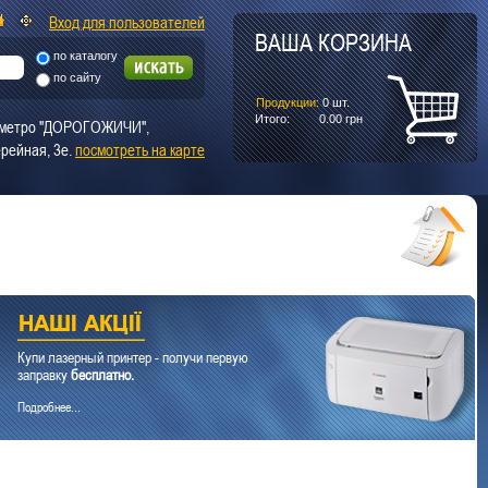
Вход для пользователей
ВАША КОРЗИНА
по каталогу
по сайту
Продукции:
0
шт.
Итого:
0.00
грн
т. метро "ДОРОГОЖИЧИ",
рейная, 3е.
посмотреть на карте
Купи лазерный принтер - получи первую
заправку
бесплатно.
Подробнее...