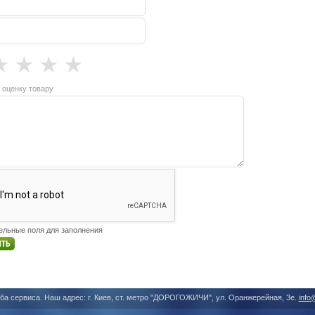
★
★
★
★
 оценку товару
тельные поля для заполнения
ба сервиса. Наш адрес: г. Киев, ст. метро "ДОРОГОЖИЧИ", ул. Оранжерейная, 3е.
info