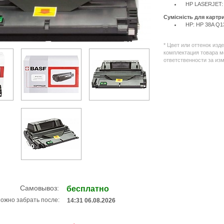
HP LASERJET:
Сумісність для картр
HP: HP 38A Q1
* Цвет или оттенок изд
комплектация товара м
ответственности за из
Самовывоз:
бесплатно
ожно забрать после:
14:31 06.08.2026