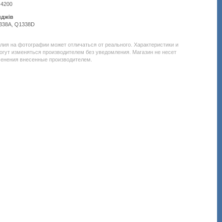
 4200
иджів
338A, Q1338D
Подробнее:
http://all-
service.com.uacatalog/1119-
елия на фотографии может отличаться от реального. Характеристики и
rashodnye-
огут изменяться производителем без уведомления. Магазин не несет
materialy/5259-
менения внесенные производителем.
kartridzh-
dlya-
lazernogo-
printera-
i-
mfu/167675-
basf-
hp-
lj-
4200-
q1338a-
basf-
kt-
q1338a.html