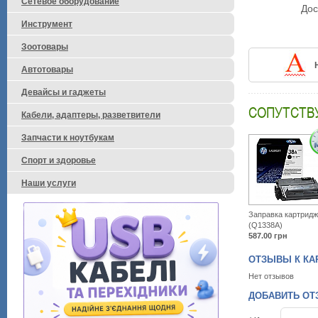
Сетевое оборудование
Дос
Инструмент
Зоотовары
Автотовары
Девайсы и гаджеты
СОПУТСТВ
Кабели, адаптеры, разветвители
Запчасти к ноутбукам
Спорт и здоровье
Наши услуги
Заправка картридж
(Q1338A)
587.00
грн
ОТЗЫВЫ К КАР
Нет отзывов
ДОБАВИТЬ ОТЗ