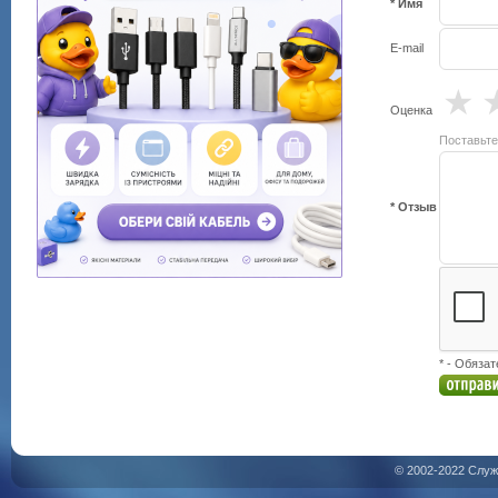
* Имя
E-mail
★
Оценка
Поставьте
* Отзыв
* - Обяза
© 2002-2022 Служ