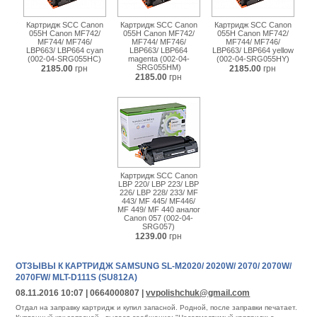
Картридж SCC Canon
Картридж SCC Canon
Картридж SCC Canon
055H Canon MF742/
055H Canon MF742/
055H Canon MF742/
MF744/ MF746/
MF744/ MF746/
MF744/ MF746/
LBP663/ LBP664 cyan
LBP663/ LBP664
LBP663/ LBP664 yellow
(002-04-SRG055HC)
magenta (002-04-
(002-04-SRG055HY)
SRG055HM)
2185.00
грн
2185.00
грн
2185.00
грн
Картридж SCC Canon
LBP 220/ LBP 223/ LBP
226/ LBP 228/ 233/ MF
443/ MF 445/ MF446/
MF 449/ MF 440 аналог
Canon 057 (002-04-
SRG057)
1239.00
грн
ОТЗЫВЫ К КАРТРИДЖ SAMSUNG SL-M2020/ 2020W/ 2070/ 2070W/
2070FW/ MLT-D111S (SU812A)
08.11.2016 10:07 | 0664000807 |
vvpolishchuk@gmail.com
Отдал на заправку картридж и купил запасной. Родной, после заправки печатает.