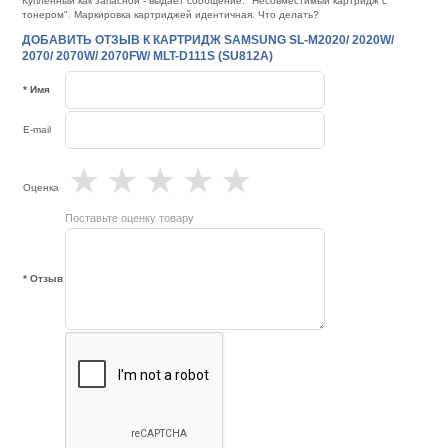
Купленный как запасной - выдает сообщение: "Несовместимый картридж с
тонером". Маркировка картриджей идентичная. Что делать?
ДОБАВИТЬ ОТЗЫВ К КАРТРИДЖ SAMSUNG SL-M2020/ 2020W/
2070/ 2070W/ 2070FW/ MLT-D111S (SU812A)
* Имя
E-mail
★
★
★
★
★
Оценка
Поставьте оценку товару
* Отзыв