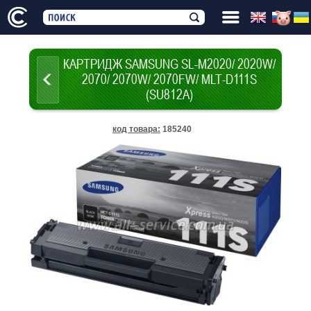
КАРТРИДЖ SAMSUNG SL-M2020/ 2020W/
2070/ 2070W/ 2070FW/ MLT-D111S
(SU812A)
код товара
:
185240