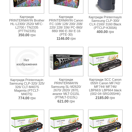
Картридж
Картридж
Картридж Printermayin
PRINTERMAYIN Brother
PRINTERMAYIN Canon
Samsung CLP-300/
HL-L2300/ 2520/ MFC-
FC-108/ 128/ 200/ 208/
CLX-2160/ 3160 Black
L2700 / TN2335
220/ 228/ 336/ PC-860/
(PTCLP-K300A)
(PTTN2335)
880/ 890 E-30/ E-16
400.00
грн
(PTE-30)
350.00
грн
1146.00
грн
Картридж
Картридж SCC Canon
Картридж Printermayin
PRINTERMAYIN
055H Canon MF742/
Samsung CLP-320/ 325/
Samsung SL-M2620/
MF744/ MF746/
326/ CLT-M407S
2670/ 2820/ 2870,
LBP663/ LBP664 black
Magenta (PTCLT-
аналог MLT-D115L
(002-04-SRG055HK)
M407S)
(PTMLT-D115L)
2185.00
грн
774.00
грн
621.00
грн