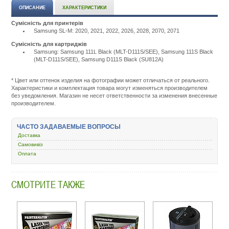
ОПИСАНИЕ
ХАРАКТЕРИСТИКИ
Сумісність для принтерів
Samsung SL-M: 2020, 2021, 2022, 2026, 2028, 2070, 2071
Сумісність для картриджів
Samsung: Samsung 111L Black (MLT-D111S/SEE), Samsung 111S Black
(MLT-D111S/SEE), Samsung D111S Black (SU812A)
Подробнее:
http://m.all-
service.com.uacatalog/11
* Цвет или оттенок изделия на фотографии может отличаться от реального.
rashodnye-
Характеристики и комплектация товара могут изменяться производителем
materialy/5259-
без уведомления. Магазин не несет ответственности за изменения внесенные
kartridzh-
производителем.
dlya-
lazernogo-
printera-
ЧАСТО ЗАДАВАЕМЫЕ ВОПРОСЫ
i-
Доставка
mfu/185240-
samsung-
Самовивіз
sl-
Оплата
m2020-
2020w-
2070-
СМОТРИТЕ ТАКЖЕ
2070w-
2070fw-
mlt-
d111s-
su812a.html