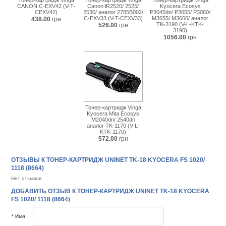
Тонер-картридж Vinga
Тонер-картридж Vinga
Тонер-картридж Vinga
CANON C-EXV42 (V-T-
Canon iR2520/ 2525/
Kyocera Ecosys
CEXV42)
2530/ аналог 2785B002/
P3045dn/ P3055/ P3060/
C-EXV33 (V-T-CEXV33)
M3655/ M3660/ аналог
438.00
грн
TK-3190 (V-L-KTK-
526.00
грн
3190)
1056.00
грн
Тонер-картридж Vinga
Kyocera Mita Ecosys
M2040dn/ 2540dn
аналог TK-1170 (V-L-
KTK-1170)
572.00
грн
ОТЗЫВЫ К ТОНЕР-КАРТРИДЖ UNINET TK-18 KYOCERA FS 1020/
1118 (8664)
Нет отзывов
ДОБАВИТЬ ОТЗЫВ К ТОНЕР-КАРТРИДЖ UNINET TK-18 KYOCERA
FS 1020/ 1118 (8664)
* Имя