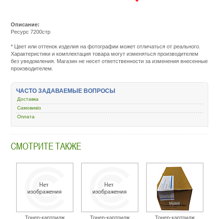
Описание:
Ресурс 7200стр
Подробнее:
http://m.all-
* Цвет или оттенок изделия на фотографии может отличаться от реального.
service.com.uacatalog/1119-
Характеристики и комплектация товара могут изменяться производителем
rashodnye-
без уведомления. Магазин не несет ответственности за изменения внесенные
materialy/5259-
производителем.
kartridzh-
dlya-
lazernogo-
ЧАСТО ЗАДАВАЕМЫЕ ВОПРОСЫ
printera-
i-
Доставка
mfu/189008-
Самовивіз
uninet-
Оплата
tk-
18-
kyocera-
fs-
СМОТРИТЕ ТАКЖЕ
1020-
1118-
8664.html
Тонер-картридж
Тонер-картридж
Тонер-картридж