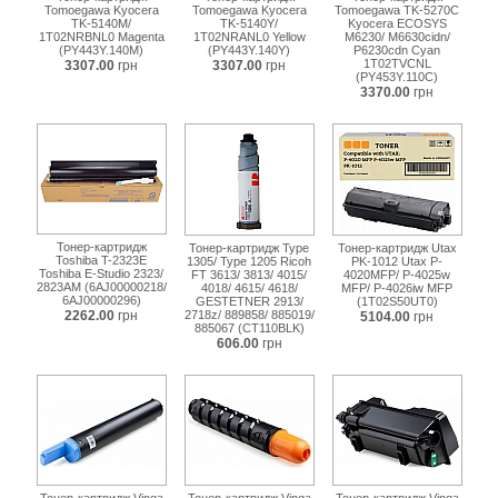
Tomoegawa Kyocera
Tomoegawa Kyocera
Tomoegawa TK-5270C
TK-5140M/
TK-5140Y/
Kyocera ECOSYS
1T02NRBNL0 Magenta
1T02NRANL0 Yellow
M6230/ M6630cidn/
(PY443Y.140M)
(PY443Y.140Y)
P6230cdn Cyan
1T02TVCNL
3307.00
грн
3307.00
грн
(PY453Y.110C)
3370.00
грн
Тонер-картридж
Тонер-картридж Type
Тонер-картридж Utax
Toshiba T-2323E
1305/ Type 1205 Ricoh
PK-1012 Utax P-
Toshiba E-Studio 2323/
FT 3613/ 3813/ 4015/
4020MFP/ P-4025w
2823AM (6AJ00000218/
4018/ 4615/ 4618/
MFP/ P-4026iw MFP
6AJ00000296)
GESTETNER 2913/
(1T02S50UT0)
2262.00
грн
2718z/ 889858/ 885019/
5104.00
грн
885067 (CT110BLK)
606.00
грн