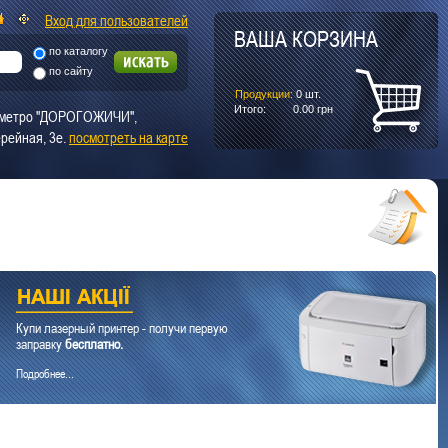
Вход для пользователей
ВАША КОРЗИНА
по каталогу
по сайту
Продукции:
0
шт.
Итого:
0.00
грн
т. метро "ДОРОГОЖИЧИ",
рейная, 3е.
посмотреть на карте
Купи лазерный принтер - получи первую
заправку
бесплатно.
Подробнее...