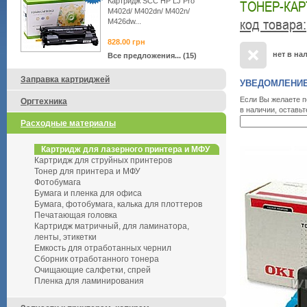
Картридж SCC HP LJ Pro
ТОНЕР-КАР
M402d/ M402dn/ M402n/
код товара
:
M426dw...
828.00
грн
нет в на
Все предложения... (15)
Заправка картриджей
УВЕДОМЛЕНИЕ
Если Вы желаете п
Оргтехника
в наличии, оставьт
Расходные материалы
Картридж для лазерного принтера и МФУ
Картридж для струйных принтеров
Тонер для принтера и МФУ
Фотобумага
Бумага и пленка для офиса
Бумага, фотобумага, калька для плоттеров
Печатающая головка
Картридж матричный, для ламинатора,
ленты, этикетки
Емкость для отработанных чернил
Сборник отработанного тонера
Очищающие салфетки, спрей
Пленка для ламинирования