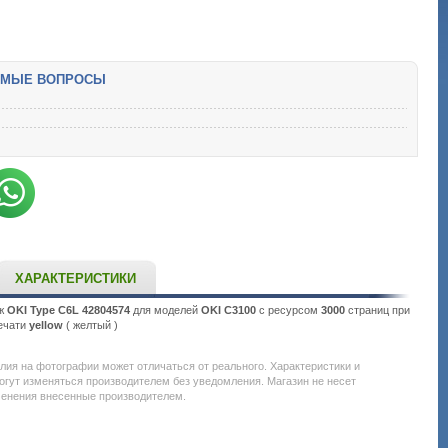
ЕМЫЕ ВОПРОСЫ
ХАРАКТЕРИСТИКИ
дж
OKI Type C6L 42804574
для моделей
OKI C3100
c ресурсом
3000
страниц при
ечати
yellow
( желтый )
Подробнее:
http://all-
service.com.uacatalog/1119-
елия на фотографии может отличаться от реального. Характеристики и
rashodnye-
огут изменяться производителем без уведомления. Магазин не несет
materialy/5259-
менения внесенные производителем.
kartridzh-
dlya-
lazernogo-
printera-