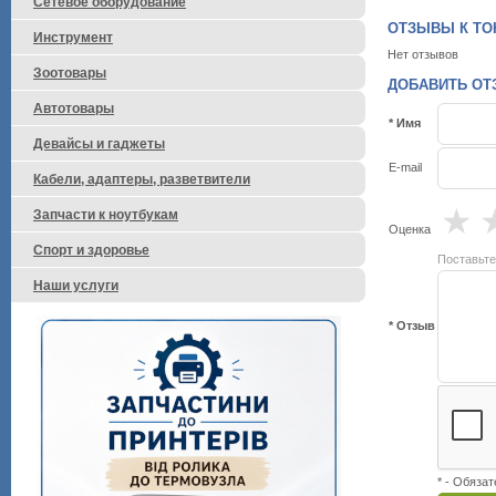
Сетевое оборудование
ОТЗЫВЫ К ТОН
Инструмент
Нет отзывов
Зоотовары
ДОБАВИТЬ ОТЗ
Автотовары
* Имя
Девайсы и гаджеты
E-mail
Кабели, адаптеры, разветвители
★
Запчасти к ноутбукам
Оценка
Спорт и здоровье
Поставьте
Наши услуги
* Отзыв
* - Обяза