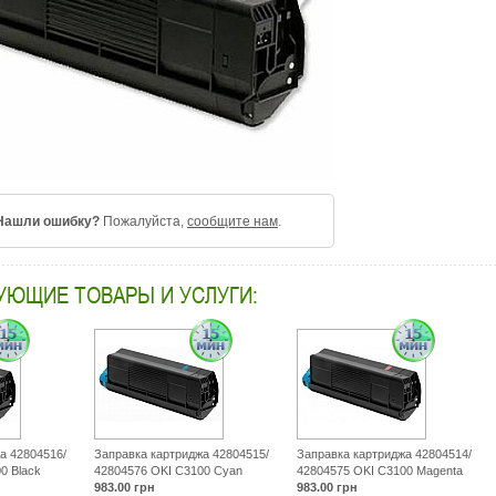
Нашли ошибку?
Пожалуйста,
сообщите нам
.
УЮЩИЕ ТОВАРЫ И УСЛУГИ:
а 42804516/
Заправка картриджа 42804515/
Заправка картриджа 42804514/
0 Black
42804576 OKI C3100 Cyan
42804575 OKI C3100 Magenta
983.00
грн
983.00
грн