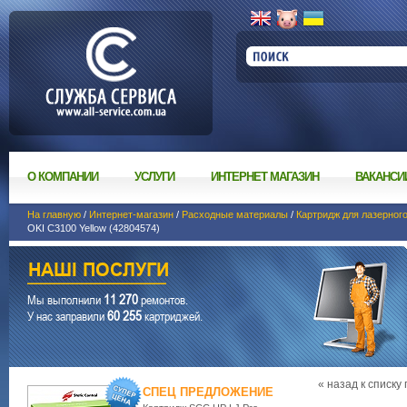
О КОМПАНИИ
УСЛУГИ
ИНТЕРНЕТ МАГАЗИН
ВАКАНСИ
На главную
/
Интернет-магазин
/
Расходные материалы
/
Картридж для лазерног
OKI C3100 Yellow (42804574)
11 270
Мы выполнили
ремонтов.
60 255
У нас заправили
картриджей.
« назад к списку
СПЕЦ ПРЕДЛОЖЕНИЕ