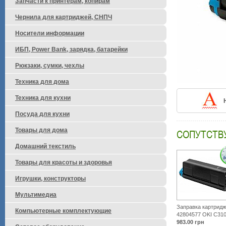
Запчасти к принтерам, копирам
Чернила для картриджей, СНПЧ
Носители информации
ИБП, Power Bank, зарядка, батарейки
Рюкзаки, сумки, чехлы
Техника для дома
Техника для кухни
Посуда для кухни
Товары для дома
СОПУТСТВ
Домашний текстиль
Товары для красоты и здоровья
Игрушки, конструкторы
Мультимедиа
Заправка картридж
Компьютерные комплектующие
42804577 OKI C310
983.00
грн