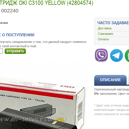
ТРИДЖ OKI C3100 YELLOW (42804574)
002240
ЧАСТО ЗАДАВА
личии
Доставка
Самовивіз
 О ПОСТУПЛЕНИИ
Оплата
олучить уведомление о том, что данный продукт появился
е свой контактный e-mail.
ОПИСАНИЕ
Оригинальный картри
5%
заполнении. Цвет п
* Цвет или оттенок изд
комплектация товара м
ответственности за из