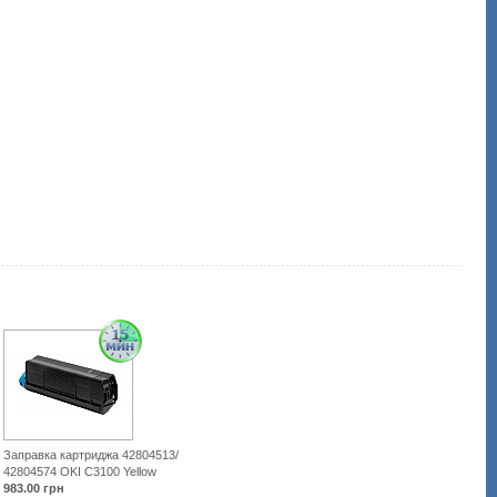
i-
mfu/2240-
oki-
c3100-
yellow-
42804574.html
Заправка картриджа 42804513/
42804574 OKI C3100 Yellow
983.00
грн