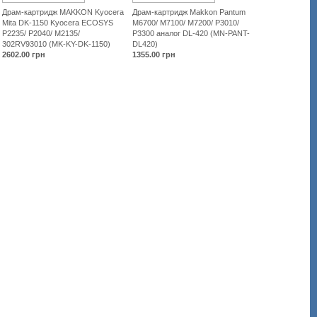
Драм-картридж MAKKON Kyocera
Драм-картридж Makkon Pantum
Mita DK-1150 Kyocera ECOSYS
M6700/ M7100/ M7200/ P3010/
P2235/ P2040/ M2135/
P3300 аналог DL-420 (MN-PANT-
302RV93010 (MK-KY-DK-1150)
DL420)
2602.00
грн
1355.00
грн