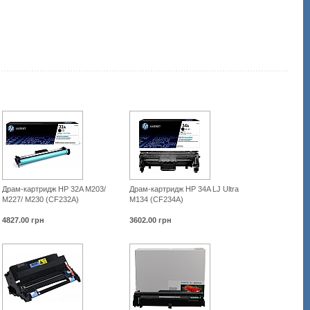
clj-
2550-
q3964a.html
Драм-картридж HP 32A M203/
Драм-картридж HP 34A LJ Ultra
M227/ M230 (CF232A)
M134 (CF234A)
4827.00
грн
3602.00
грн