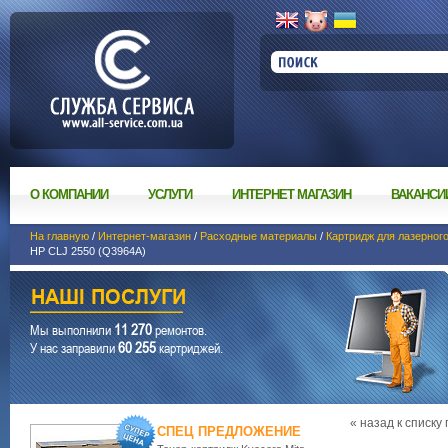
О КОМПАНИИ
УСЛУГИ
ИНТЕРНЕТ МАГАЗИН
ВАКАНСИ
На главную
/
Интернет-магазин
/
Расходные материалы
/
Картридж для лазерног
HP CLJ 2550 (Q3964A)
11 270
Мы выполнили
ремонтов.
60 255
У нас заправили
картриджей.
« назад к списку
СПЕЦ ПРЕДЛОЖЕНИЕ