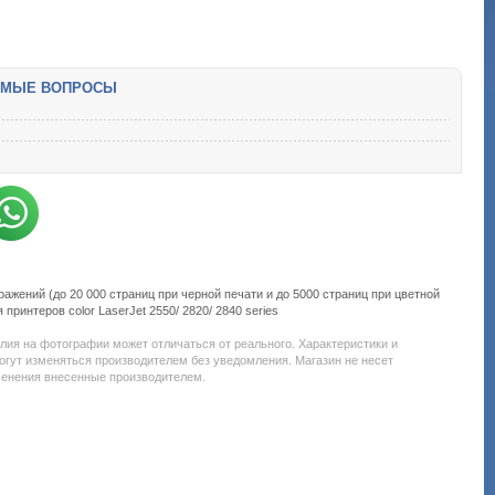
ЕМЫЕ ВОПРОСЫ
ажений (до 20 000 страниц при черной печати и до 5000 страниц при цветной
принтеров color LaserJet 2550/ 2820/ 2840 series
Подробнее:
http://all-
елия на фотографии может отличаться от реального. Характеристики и
service.com.uacatalog/1119-
огут изменяться производителем без уведомления. Магазин не несет
rashodnye-
менения внесенные производителем.
materialy/5259-
kartridzh-
dlya-
lazernogo-
printera-
i-
mfu/2428-
hp-