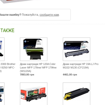
Нашли ошибку?
Пожалуйста,
сообщите нам
.
 ТАКЖЕ
3300 Brother
Драм-картридж HP 120A Color
Драм-картридж HP 19A LJ Pro
/ 8250/ MFC-
Laser MFP 178nw/ MFP 179fnw
M102/ M130 (CF219A)
0)
(W1120A)
7893.00
грн
4461.00
грн