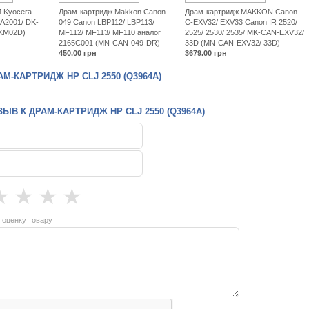
 Kyocera
Драм-картридж Makkon Canon
Драм-картридж MAKKON Canon
A2001/ DK-
049 Canon LBP112/ LBP113/
C-EXV32/ EXV33 Canon IR 2520/
RKM02D)
MF112/ MF113/ MF110 аналог
2525/ 2530/ 2535/ MK-CAN-EXV32/
2165C001 (MN-CAN-049-DR)
33D (MN-CAN-EXV32/ 33D)
450.00
грн
3679.00
грн
М-КАРТРИДЖ HP CLJ 2550 (Q3964A)
ЫВ К ДРАМ-КАРТРИДЖ HP CLJ 2550 (Q3964A)
★
★
★
★
 оценку товару