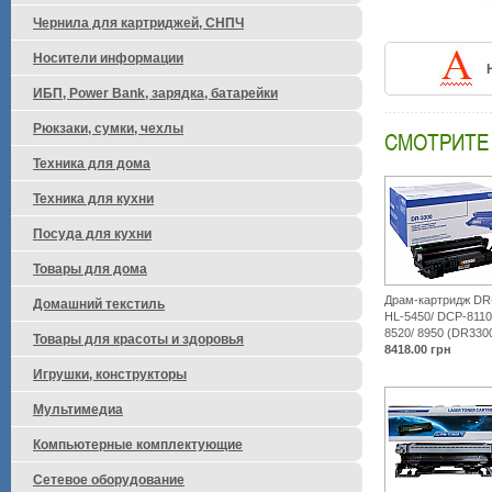
Чернила для картриджей, СНПЧ
Носители информации
ИБП, Power Bank, зарядка, батарейки
Рюкзаки, сумки, чехлы
СМОТРИТЕ
Техника для дома
Техника для кухни
Посуда для кухни
Товары для дома
Драм-картридж DR-
Домашний текстиль
HL-5450/ DCP-8110
8520/ 8950 (DR330
Товары для красоты и здоровья
8418.00
грн
Игрушки, конструкторы
Мультимедиа
Компьютерные комплектующие
Сетевое оборудование