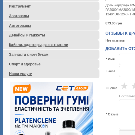
Драм-картридж IPM
Инструмент
PA2000/ MA2000/ M
1240/ DK-1248 (T
Зоотовары
873.00
грн
Автотовары
ОТЗЫВЫ К ДРА
Девайсы и гаджеты
Нет отзывов
Кабели, адаптеры, разветвители
ДОБАВИТЬ ОТЗ
Запчасти к ноутбукам
* Имя
Спорт и здоровье
E-mail
Наши услуги
★
Оценка
Поставьте
* Отзыв