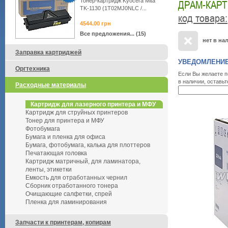
Тонер-картридж Kyocera Mita
ДРАМ-КАРТ
TK-1130 (1T02MJ0NLC /...
код товара
:
4544.00
грн
Все предложения... (15)
нет в на
Заправка картриджей
УВЕДОМЛЕНИЕ
Оргтехника
Если Вы желаете п
в наличии, оставьт
Расходные материалы
Картридж для лазерного принтера и МФУ
Картридж для струйных принтеров
Тонер для принтера и МФУ
Фотобумага
Бумага и пленка для офиса
Бумага, фотобумага, калька для плоттеров
Печатающая головка
Картридж матричный, для ламинатора,
ленты, этикетки
Емкость для отработанных чернил
Сборник отработанного тонера
Очищающие салфетки, спрей
Пленка для ламинирования
Запчасти к принтерам, копирам