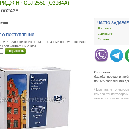
РИДЖ HP CLJ 2550 (Q3964A)
002428
ЧАСТО ЗАДАВА
личии
Доставка
Самовивіз
 О ПОСТУПЛЕНИИ
Оплата
олучить уведомление о том, что данный продукт появился
е свой контактный e-mail.
Описание:
барабан передачи изобр
при 5% заполнении) для 
* Цвет или оттенок изд
комплектация товара м
ответственности за из