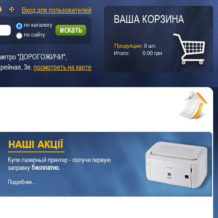
Вход для пользователей
ВАША КОРЗИНА
по каталогу
по сайту
Продукции:
0
шт.
Итого:
0.00
грн
т. метро "ДОРОГОЖИЧИ",
рейная, 3е.
посмотреть на карте
Купи лазерный принтер - получи первую
заправку
бесплатно.
Подробнее...