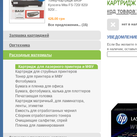
Тонер-картридж BASF
КАРТРИДЖ 
Kyocera Mita FS-720/ 820/
код товара
:
920/...
426.00
грн
нет в на
Все предложения... (15)
Заправка картриджей
УВЕДОМЛЕНИЕ
Если Вы желаете п
Оргтехника
в наличии, оставьт
Расходные материалы
Картридж для лазерного принтера и МФУ
Картридж для струйных принтеров
Тонер для принтера и МФУ
Фотобумага
Бумага и пленка для офиса
Бумага, фотобумага, калька для плоттеров
Печатающая головка
Картридж матричный, для ламинатора,
ленты, этикетки
Емкость для отработанных чернил
Сборник отработанного тонера
Очищающие салфетки, спрей
Пленка для ламинирования