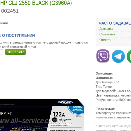
HP CLJ 2550 BLACK (Q3960A)
002451
ЧАСТО ЗАДАВА
личии
Доставка
Самовивіз
 О ПОСТУПЛЕНИИ
Оплата
олучить уведомление о том, что данный продукт появился
е свой контактный e-mail.
Описание:
Основные
Для бренда: HP
Тип: Тонер
Для моделей: Color Lase
Цвет картриджа: черны
Ресурс печати: 5000 с
Физические
Температура хранения: 
Количество в упаковке:
* Цвет или оттенок изд
комплектация товара м