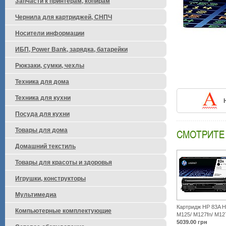
Запчасти к принтерам, копирам
Чернила для картриджей, СНПЧ
Носители информации
ИБП, Power Bank, зарядка, батарейки
Рюкзаки, сумки, чехлы
Техника для дома
Техника для кухни
Посуда для кухни
Товары для дома
СМОТРИТЕ
Домашний текстиль
Товары для красоты и здоровья
Игрушки, конструкторы
Мультимедиа
Картридж HP 83A H
Компьютерные комплектующие
M125/ M127fn/ M12
5039.00
грн