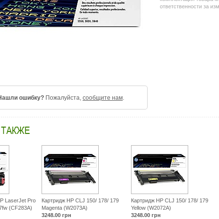
ответственности за из
Нашли ошибку?
Пожалуйста,
сообщите нам
.
 ТАКЖЕ
P LaserJet Pro
Картридж HP CLJ 150/ 178/ 179
Картридж HP CLJ 150/ 178/ 179
7fw (CF283A)
Magenta (W2073A)
Yellow (W2072A)
3248.00
грн
3248.00
грн