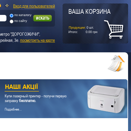
Вход для пользователей
ВАША КОРЗИНА
по каталогу
по сайту
Продукции:
0
шт.
Итого:
0.00
грн
т. метро "ДОРОГОЖИЧИ",
рейная, 3е.
посмотреть на карте
Купи лазерный принтер - получи первую
заправку
бесплатно.
Подробнее...