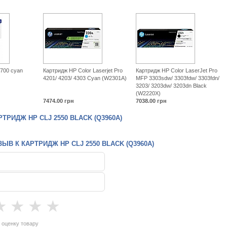
700 cyan
Картридж HP Color Laserjet Pro
Картридж HP Color LaserJet Pro
4201/ 4203/ 4303 Cyan (W2301A)
MFP 3303sdw/ 3303fdw/ 3303fdn/
3203/ 3203dw/ 3203dn Black
(W2220X)
7474.00
грн
7038.00
грн
ТРИДЖ HP CLJ 2550 BLACK (Q3960A)
ЫВ К КАРТРИДЖ HP CLJ 2550 BLACK (Q3960A)
★
★
★
★
 оценку товару