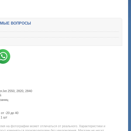
ЕМЫЕ ВОПРОСЫ
rJet 2550, 2820, 2840
й
траниц
от -20 до 40
 1 шт
Подробнее:
http://all-
елия на фотографии может отличаться от реального. Характеристики и
service.com.uacatalog/1119-
огут изменяться производителем без уведомления. Магазин не несет
rashodnye-