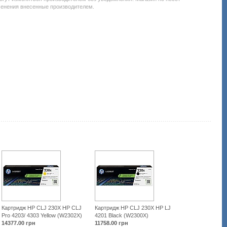
менения внесенные производителем.
materialy/5259-
kartridzh-
dlya-
lazernogo-
printera-
i-
mfu/2451-
hp-
clj-
2550-
black-
q3960a.html
Картридж HP CLJ 230X HP CLJ
Картридж HP CLJ 230X HP LJ
Pro 4203/ 4303 Yellow (W2302X)
4201 Black (W2300X)
14377.00
грн
11758.00
грн