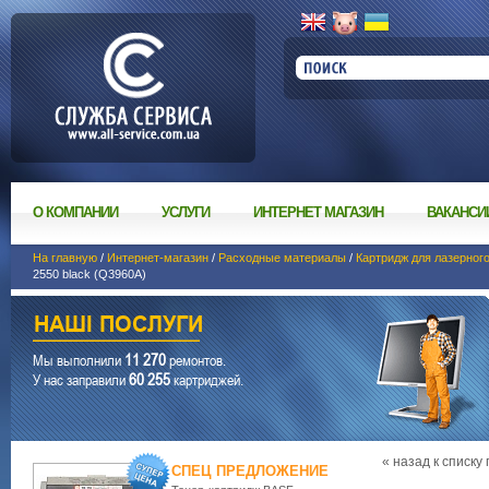
О КОМПАНИИ
УСЛУГИ
ИНТЕРНЕТ МАГАЗИН
ВАКАНСИ
На главную
/
Интернет-магазин
/
Расходные материалы
/
Картридж для лазерног
2550 black (Q3960A)
11 270
Мы выполнили
ремонтов.
60 255
У нас заправили
картриджей.
« назад к списку
СПЕЦ ПРЕДЛОЖЕНИЕ