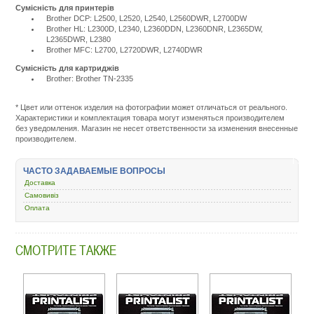
Сумісність для принтерів
Brother DCP: L2500, L2520, L2540, L2560DWR, L2700DW
Brother HL: L2300D, L2340, L2360DDN, L2360DNR, L2365DW,
L2365DWR, L2380
Brother MFC: L2700, L2720DWR, L2740DWR
Сумісність для картриджів
Brother: Brother TN-2335
Подробнее:
http://m.all-
service.com.uacatalog/1119-
* Цвет или оттенок изделия на фотографии может отличаться от реального.
rashodnye-
Характеристики и комплектация товара могут изменяться производителем
materialy/5259-
без уведомления. Магазин не несет ответственности за изменения внесенные
kartridzh-
производителем.
dlya-
lazernogo-
printera-
ЧАСТО ЗАДАВАЕМЫЕ ВОПРОСЫ
i-
Доставка
mfu/247596-
printermayin-
Самовивіз
brother-
Оплата
hl-
l2300-
2520-
СМОТРИТЕ ТАКЖЕ
mfc-
l2700-
tn2335-
pttn2335.html