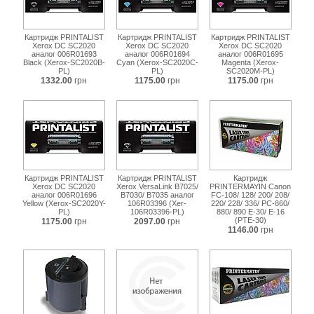
Картридж PRINTALIST
Картридж PRINTALIST
Картридж PRINTALIST
Xerox DC SC2020
Xerox DC SC2020
Xerox DC SC2020
аналог 006R01693
аналог 006R01694
аналог 006R01695
Black (Xerox-SC2020B-
Cyan (Xerox-SC2020C-
Magenta (Xerox-
PL)
PL)
SC2020M-PL)
1332.00
грн
1175.00
грн
1175.00
грн
Картридж PRINTALIST
Картридж PRINTALIST
Картридж
Xerox DC SC2020
Xerox VersaLink B7025/
PRINTERMAYIN Canon
аналог 006R01696
B7030/ B7035 аналог
FC-108/ 128/ 200/ 208/
Yellow (Xerox-SC2020Y-
106R03396 (Xer-
220/ 228/ 336/ PC-860/
PL)
106R03396-PL)
880/ 890 E-30/ E-16
(PTE-30)
1175.00
грн
2097.00
грн
1146.00
грн