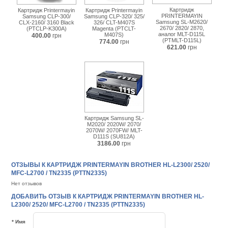
Картридж
Картридж Printermayin
Картридж Printermayin
PRINTERMAYIN
Samsung CLP-300/
Samsung CLP-320/ 325/
Samsung SL-M2620/
CLX-2160/ 3160 Black
326/ CLT-M407S
2670/ 2820/ 2870,
(PTCLP-K300A)
Magenta (PTCLT-
аналог MLT-D115L
M407S)
400.00
грн
(PTMLT-D115L)
774.00
грн
621.00
грн
Картридж Samsung SL-
M2020/ 2020W/ 2070/
2070W/ 2070FW/ MLT-
D111S (SU812A)
3186.00
грн
ОТЗЫВЫ К КАРТРИДЖ PRINTERMAYIN BROTHER HL-L2300/ 2520/
MFC-L2700 / TN2335 (PTTN2335)
Нет отзывов
ДОБАВИТЬ ОТЗЫВ К КАРТРИДЖ PRINTERMAYIN BROTHER HL-
L2300/ 2520/ MFC-L2700 / TN2335 (PTTN2335)
* Имя