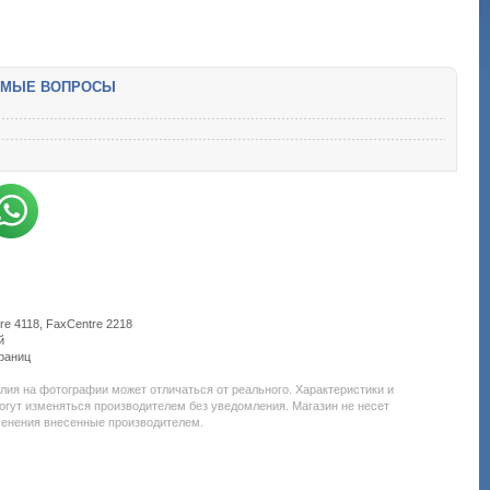
ЕМЫЕ ВОПРОСЫ
e 4118, FaxCentre 2218
й
траниц
Подробнее:
http://all-
елия на фотографии может отличаться от реального. Характеристики и
service.com.uacatalog/1119-
огут изменяться производителем без уведомления. Магазин не несет
rashodnye-
менения внесенные производителем.
materialy/5259-
kartridzh-
dlya-
lazernogo-
printera-