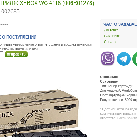
ТРИДЖ XEROX WC 4118 (006R01278)
002685
ЧАСТО ЗАДАВА
личии
Доставка
Самовивіз
 О ПОСТУПЛЕНИИ
Оплата
олучить уведомление о том, что данный продукт появился
е свой контактный e-mail.
Описание:
Основные
Тип: Тонер-картридж
Для моделей: WorkCentr
Цвет картриджа: черны
Ресурс печати: 8000 с
* Цвет или оттенок изд
комплектация товара м
ответственности за из