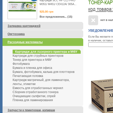
Картридж SCC HP CLJ PRO
ТОНЕР-КАР
M351/ M451/ CE412A/ 305A...
код товара
:
925.00
грн
Все предложения... (15)
нет в на
Заправка картриджей
УВЕДОМЛЕНИЕ
Оргтехника
Если Вы желаете п
в наличии, оставьт
Расходные материалы
Картридж для лазерного принтера и МФУ
Картридж для струйных принтеров
Тонер для принтера и МФУ
Фотобумага
Бумага и пленка для офиса
Бумага, фотобумага, калька для плоттеров
Печатающая головка
Картридж матричный, для ламинатора,
ленты, этикетки
Емкость для отработанных чернил
Сборник отработанного тонера
Очищающие салфетки, спрей
Пленка для ламинирования
Запчасти к принтерам, копирам