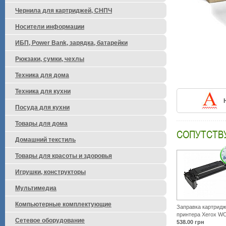
Чернила для картриджей, СНПЧ
Носители информации
ИБП, Power Bank, зарядка, батарейки
Рюкзаки, сумки, чехлы
Техника для дома
Техника для кухни
Посуда для кухни
Товары для дома
СОПУТСТВ
Домашний текстиль
Товары для красоты и здоровья
Игрушки, конструкторы
Мультимедиа
Компьютерные комплектующие
Заправка картрид
принтера Xerox WC
Сетевое оборудование
538.00
грн