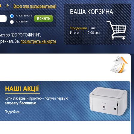
Вход для пользователей
ВАША КОРЗИНА
по каталогу
по сайту
Продукции:
0
шт.
Итого:
0.00
грн
т. метро "ДОРОГОЖИЧИ",
рейная, 3е.
посмотреть на карте
Купи лазерный принтер - получи первую
заправку
бесплатно.
Подробнее...