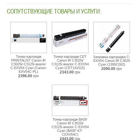
ir-
c3025i-
СОПУТСТВУЮЩИЕ ТОВАРЫ И УСЛУГИ:
cyan-
1395c002.html
Тонер-картридж
Тонер-картридж CET
Заправка картриджа C-
PRINTALIST Canon iR
Canon iR C3025i/
EXV54 Canon IR C3025
C3025i/ C3125i аналог
C3125i аналог C-EXV54
Cyan (1395C002)
C-EXV54 Cyan (Canon-
Cyan (CET141515)
2090.00
грн
EXV54C-PL)
2343.00
грн
2396.00
грн
Тонер-картридж BASF
Canon iR C3025i/
C3125i аналог C-EXV54
Cyan (BASF-KT-
CEXV54C)
2443.00
грн