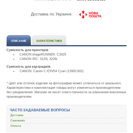
Доставка по Украине:
ОПИСАНИЕ
ХАРАКТЕРИСТИКИ
Сумісність для принтерів
CANON imageRUNNER: C3025
CANON IRC: 3125i, 3226i
Сумісність для картриджів
CANON: Canon C-EXV54 Cyan (1395C002)
Подробнее:
http://m.all-
service.com.uacatalog/1119-
* Цвет или оттенок изделия на фотографии может отличаться от реального.
rashodnye-
Характеристики и комплектация товара могут изменяться производителем
materialy/5259-
без уведомления. Магазин не несет ответственности за изменения внесенные
kartridzh-
производителем.
dlya-
lazernogo-
printera-
ЧАСТО ЗАДАВАЕМЫЕ ВОПРОСЫ
i-
Доставка
mfu/318705-
canon-
Самовивіз
c-
Оплата
exv54-