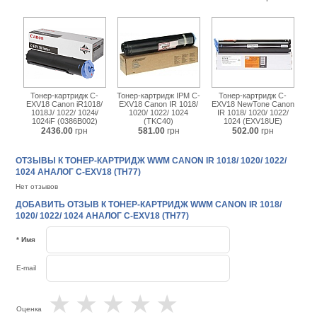
Тонер-картридж C-
Тонер-картридж IPM C-
Тонер-картридж C-
EXV18 Canon iR1018/
EXV18 Canon IR 1018/
EXV18 NewTone Canon
1018J/ 1022/ 1024i/
1020/ 1022/ 1024
IR 1018/ 1020/ 1022/
1024iF (0386B002)
(TKC40)
1024 (EXV18UE)
2436.00
грн
581.00
грн
502.00
грн
ОТЗЫВЫ К ТОНЕР-КАРТРИДЖ WWM CANON IR 1018/ 1020/ 1022/
1024 АНАЛОГ C-EXV18 (TH77)
Нет отзывов
ДОБАВИТЬ ОТЗЫВ К ТОНЕР-КАРТРИДЖ WWM CANON IR 1018/
1020/ 1022/ 1024 АНАЛОГ C-EXV18 (TH77)
* Имя
E-mail
★
★
★
★
★
Оценка