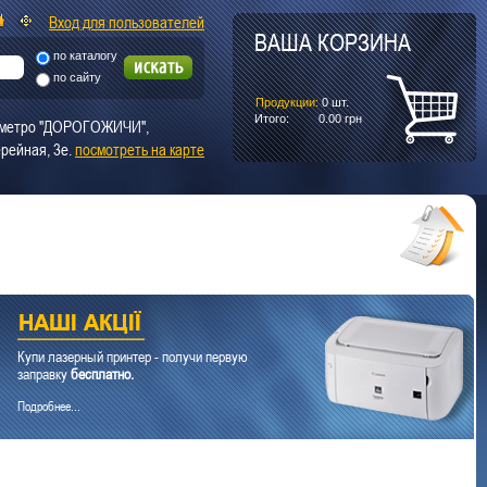
Вход для пользователей
ВАША КОРЗИНА
по каталогу
по сайту
Продукции:
0
шт.
Итого:
0.00
грн
т. метро "ДОРОГОЖИЧИ",
рейная, 3е.
посмотреть на карте
Купи лазерный принтер - получи первую
заправку
бесплатно.
Подробнее...