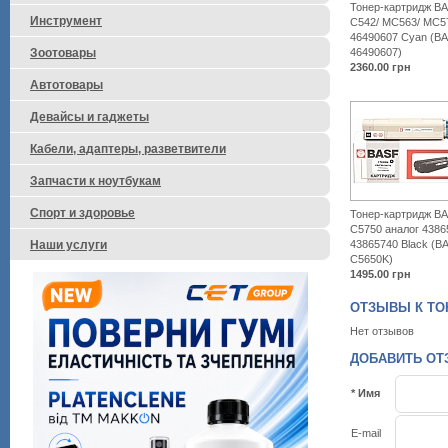
Тонер-картридж BA
Инструмент
C542/ MC563/ MC5
46490607 Cyan (B
46490607)
Зоотовары
2360.00
грн
Автотовары
Девайсы и гаджеты
Кабели, адаптеры, разветвители
Запчасти к ноутбукам
Спорт и здоровье
Тонер-картридж BA
C5750 аналог 4386
43865740 Black (B
Наши услуги
C5650K)
1495.00
грн
ОТЗЫВЫ К ТОНЕ
Нет отзывов
ДОБАВИТЬ ОТЗЫ
* Имя
E-mail