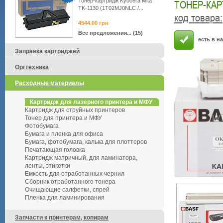
Тонер-картридж Kyocera Mita
ТОНЕР-КАРТ
TK-1130 (1T02MJ0NLC /...
код товара
:
4544.00
грн
Все предложения... (15)
есть в н
Заправка картриджей
Оргтехника
Расходные материалы
Картридж для лазерного принтера и МФУ
Картридж для струйных принтеров
Тонер для принтера и МФУ
Фотобумага
Бумага и пленка для офиса
Бумага, фотобумага, калька для плоттеров
Печатающая головка
Картридж матричный, для ламинатора,
ленты, этикетки
Емкость для отработанных чернил
Сборник отработанного тонера
Очищающие салфетки, спрей
Пленка для ламинирования
Запчасти к принтерам, копирам