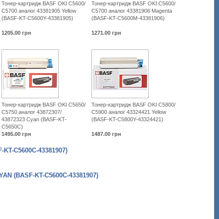
Тонер-картридж BASF OKI C5600/
Тонер-картридж BASF OKI C5600/
C5700 аналог 43381905 Yellow
C5700 аналог 43381906 Magenta
(BASF-KT-C5600Y-43381905)
(BASF-KT-C5600M-43381906)
1205.00
грн
1271.00
грн
Тонер-картридж BASF OKI C5650/
Тонер-картридж BASF OKI C5800/
C5750 аналог 43872307/
C5900 аналог 43324421 Yellow
43872323 Cyan (BASF-KT-
(BASF-KT-C5800Y-43324421)
C5650C)
1495.00
грн
1487.00
грн
KT-C5600C-43381907)
N (BASF-KT-C5600C-43381907)