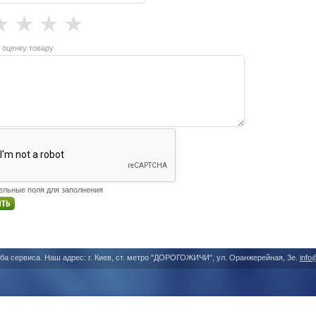
★
★
★
★
 оценку товару
тельные поля для заполнения
ба сервиса. Наш адрес: г. Киев, ст. метро "ДОРОГОЖИЧИ", ул. Оранжерейная, 3е.
info