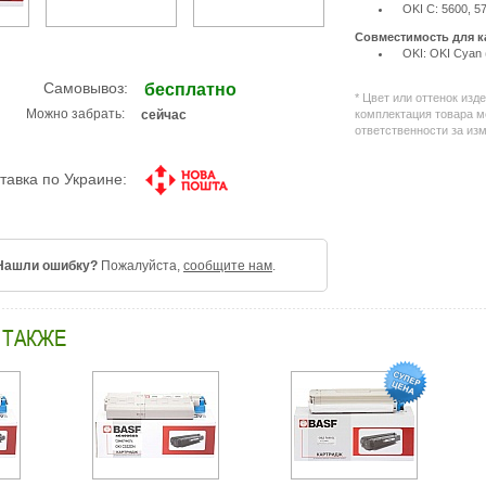
OKI C: 5600, 5
Совместимость для 
OKI: OKI Cyan
Самовывоз:
бесплатно
* Цвет или оттенок изд
ожно забрать:
комплектация товара м
сейчас
ответственности за из
тавка по Украине:
Нашли ошибку?
Пожалуйста,
сообщите нам
.
 ТАКЖЕ