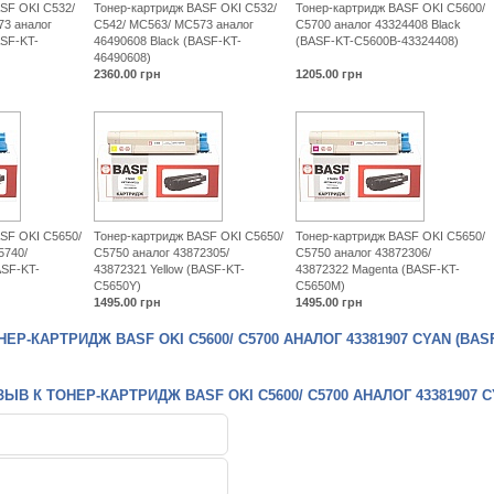
SF OKI C532/
Тонер-картридж BASF OKI C532/
Тонер-картридж BASF OKI C5600/
73 аналог
C542/ MC563/ MC573 аналог
C5700 аналог 43324408 Black
ASF-KT-
46490608 Black (BASF-KT-
(BASF-KT-C5600B-43324408)
46490608)
2360.00
грн
1205.00
грн
SF OKI C5650/
Тонер-картридж BASF OKI C5650/
Тонер-картридж BASF OKI C5650/
5740/
C5750 аналог 43872305/
C5750 аналог 43872306/
ASF-KT-
43872321 Yellow (BASF-KT-
43872322 Magenta (BASF-KT-
C5650Y)
C5650M)
1495.00
грн
1495.00
грн
Р-КАРТРИДЖ BASF OKI C5600/ C5700 АНАЛОГ 43381907 CYAN (BASF-
В К ТОНЕР-КАРТРИДЖ BASF OKI C5600/ C5700 АНАЛОГ 43381907 CYA