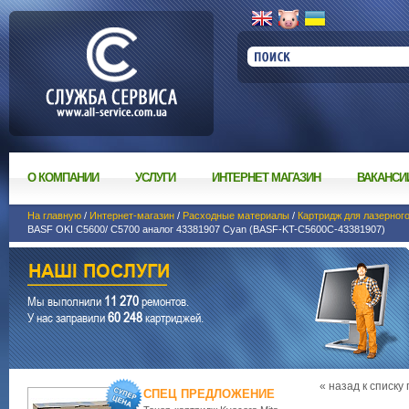
О КОМПАНИИ
УСЛУГИ
ИНТЕРНЕТ МАГАЗИН
ВАКАНСИ
На главную
/
Интернет-магазин
/
Расходные материалы
/
Картридж для лазерног
BASF OKI C5600/ C5700 аналог 43381907 Cyan (BASF-KT-C5600C-43381907)
11 270
Мы выполнили
ремонтов.
60 248
У нас заправили
картриджей.
« назад к списку
СПЕЦ ПРЕДЛОЖЕНИЕ