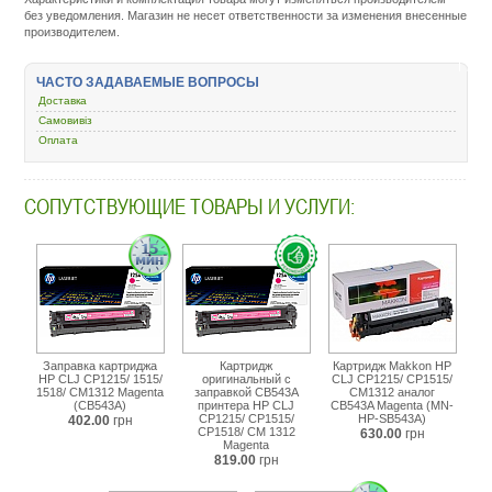
materialy/5259-
без уведомления. Магазин не несет ответственности за изменения внесенные
kartridzh-
производителем.
dlya-
lazernogo-
printera-
ЧАСТО ЗАДАВАЕМЫЕ ВОПРОСЫ
i-
Доставка
mfu/35509-
clj-
Самовивіз
cp1215-
Оплата
cp1515-
cp1518-
cm1312-
СОПУТСТВУЮЩИЕ ТОВАРЫ И УСЛУГИ:
series-
magenta-
cb543a.html
Заправка картриджа
Картридж
Картридж Makkon HP
HP CLJ CP1215/ 1515/
оригинальный с
CLJ CP1215/ CP1515/
1518/ CM1312 Magenta
заправкой CB543A
CM1312 аналог
(CB543A)
принтера HP CLJ
CB543A Magenta (MN-
CP1215/ CP1515/
HP-SB543A)
402.00
грн
CP1518/ CM 1312
630.00
грн
Magenta
819.00
грн