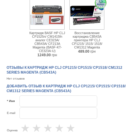
Картридж BASF HP CLJ
Восстановление
CP1525n/ CM1415fn
картриджа CB543A
аналог CE323A/
принтера HP CLJ
CB543A/ CF213A
CP1215/ 1515/ 1518/
Magenta (BASF-KT-
CM1312 Magenta
CE323A-U)
489.00
грн
1249.00
грн
ОТЗЫВЫ К КАРТРИДЖ НР CLJ CP1215/ CP1515/ CP1518/ CM1312
SERIES MAGENTA (CB543A)
Нет отзывов
ДОБАВИТЬ ОТЗЫВ К КАРТРИДЖ НР CLJ CP1215/ CP1515/ CP1518/
CM1312 SERIES MAGENTA (CB543A)
* Имя
E-mail
★
★
★
★
★
Оценка