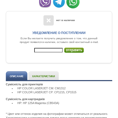
нет в наличии
УВЕДОМЛЕНИЕ О ПОСТУПЛЕНИИ
Если Вы желаете получить уведомление о том, что данный
продукт появился в наличии, оставьте свой контактный e-mail.
ОПИСАНИЕ
ХАРАКТЕРИСТИКИ
Сумісність для принтерів
HP COLOR LASERJET CM: CM1312
HP COLOR LASERJET CP: CP1215, CP1515
Сумісність для картриджів
HP: HP 125A Magenta (CB543A)
Подробнее:
http://m.all-
service.com.uacatalog/1119-
* Цвет или оттенок изделия на фотографии может отличаться от реального.
rashodnye-
Характеристики и комплектация товара могут изменяться производителем