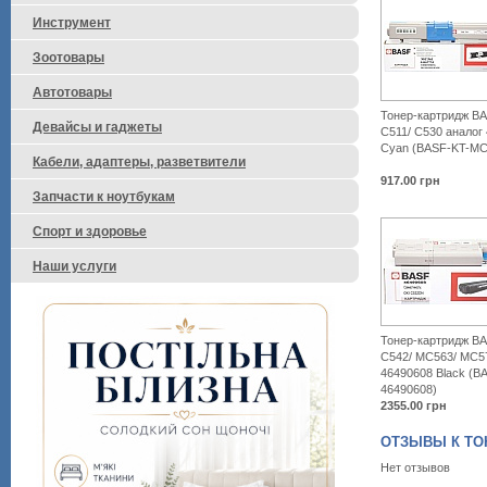
Инструмент
Зоотовары
Автотовары
Тонер-картридж BA
Девайсы и гаджеты
C511/ C530 аналог
Cyan (BASF-KT-M
Кабели, адаптеры, разветвители
917.00
грн
Запчасти к ноутбукам
Спорт и здоровье
Наши услуги
Тонер-картридж BA
C542/ MC563/ MC5
46490608 Black (B
46490608)
2355.00
грн
ОТЗЫВЫ К ТОНЕ
Нет отзывов