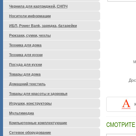
Чернила для картриджей, СНПЧ
Носители информации
ИБП, Power Bank, зарядка, батарейки
Рюкзаки, сумки, чехлы
Техника для дома
Техника для кухни
М
Посуда для кухни
Товары для дома
Дос
Домашний текстиль
Товары для красоты и здоровья
Игрушки, конструкторы
Мультимедиа
Компьютерные комплектующие
СМОТРИТЕ
Сетевое оборудование