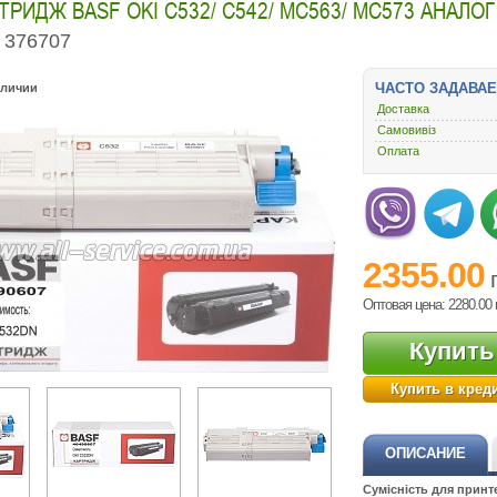
РИДЖ BASF OKI C532/ C542/ MC563/ MC573 АНАЛОГ 
376707
ЧАСТО ЗАДАВА
аличии
Доставка
Самовивіз
Оплата
2355.00
Оптовая цена: 2280.00
Купить
Купить в кред
ОПИСАНИЕ
Сумісність для принт