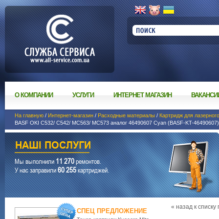
О КОМПАНИИ
УСЛУГИ
ИНТЕРНЕТ МАГАЗИН
ВАКАНСИ
На главную
/
Интернет-магазин
/
Расходные материалы
/
Картридж для лазерног
BASF OKI C532/ C542/ MC563/ MC573 аналог 46490607 Cyan (BASF-KT-46490607)
11 270
Мы выполнили
ремонтов.
60 255
У нас заправили
картриджей.
« назад к списку
СПЕЦ ПРЕДЛОЖЕНИЕ