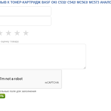
В К ТОНЕР-КАРТРИДЖ BASF OKI C532/ C542/ MC563/ MC573 АНАЛОГ 
★
★
★
★
 оценку товару
тельные поля для заполнения