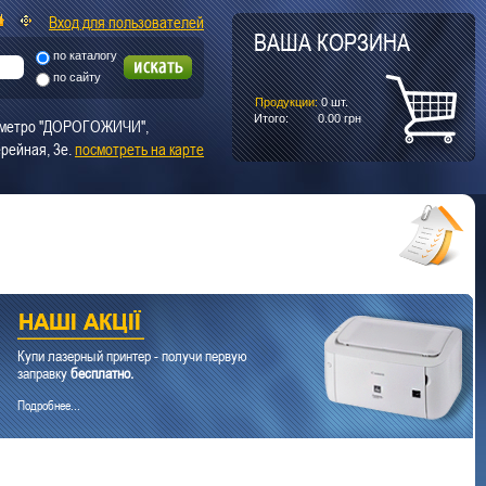
Вход для пользователей
ВАША КОРЗИНА
по каталогу
по сайту
Продукции:
0
шт.
Итого:
0.00
грн
т. метро "ДОРОГОЖИЧИ",
рейная, 3е.
посмотреть на карте
Купи лазерный принтер - получи первую
заправку
бесплатно.
Подробнее...