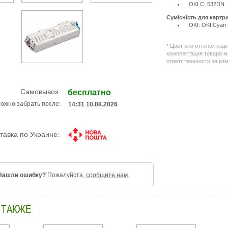
OKI C: 532DN
Сумісність для картр
OKI: OKI Cyan 
* Цвет или оттенок изд
комплектация товара м
ответственности за из
Самовывоз:
бесплатно
ожно забрать после:
14:31 10.08.2026
тавка по Украине:
Нашли ошибку?
Пожалуйста,
сообщите нам
.
 ТАКЖЕ