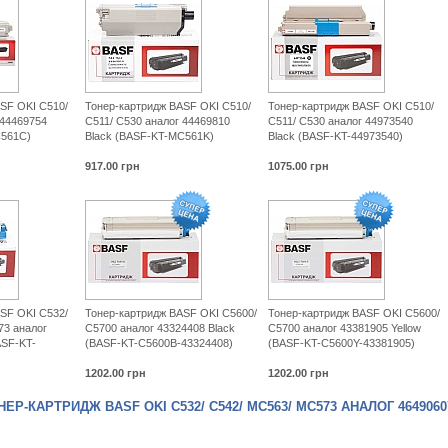
SF OKI C510/
Тонер-картридж BASF OKI C510/
Тонер-картридж BASF OKI C510/
 44469754
C511/ C530 аналог 44469810
C511/ C530 аналог 44973540
C561C)
Black (BASF-KT-MC561K)
Black (BASF-KT-44973540)
917.00
грн
1075.00
грн
SF OKI C532/
Тонер-картридж BASF OKI C5600/
Тонер-картридж BASF OKI C5600/
73 аналог
C5700 аналог 43324408 Black
C5700 аналог 43381905 Yellow
ASF-KT-
(BASF-KT-C5600B-43324408)
(BASF-KT-C5600Y-43381905)
1202.00
грн
1202.00
грн
Р-КАРТРИДЖ BASF OKI C532/ C542/ MC563/ MC573 АНАЛОГ 46490607