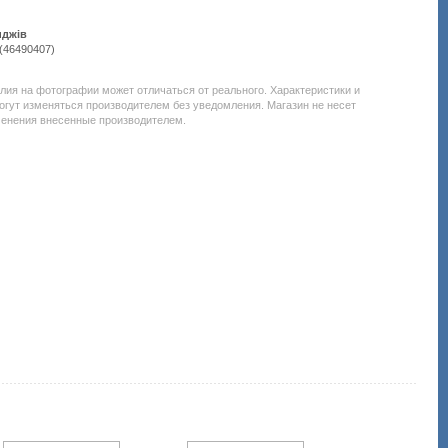
иджів
(46490407)
Подробнее:
http://all-
service.com.uacatalog/1119-
елия на фотографии может отличаться от реального. Характеристики и
rashodnye-
огут изменяться производителем без уведомления. Магазин не несет
materialy/5259-
менения внесенные производителем.
kartridzh-
dlya-
lazernogo-
printera-
i-
mfu/376707-
basf-
oki-
c532-
c542-
mc563-
mc573-
46490607-
cyan-
basf-
kt-
46490607.html