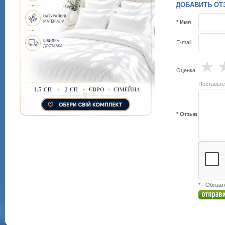
ДОБАВИТЬ ОТЗЫ
* Имя
E-mail
★
Оценка
Поставьте
* Отзыв
* - Обяза