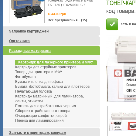
Тонер-картридж Kyocera Mita
ТОНЕР-КАРТ
TK-1130 (1T02MJ0NLC /...
код товара
:
4544.00
грн
Все предложения... (15)
есть в н
Заправка картриджей
Оргтехника
Расходные материалы
Картридж для лазерного принтера и МФУ
Картридж для струйных принтеров
Тонер для принтера и МФУ
Фотобумага
Бумага и пленка для офиса
Бумага, фотобумага, калька для плоттеров
Печатающая головка
Картридж матричный, для ламинатора,
ленты, этикетки
Емкость для отработанных чернил
Сборник отработанного тонера
Очищающие салфетки, спрей
Пленка для ламинирования
Запчасти к принтерам, копирам