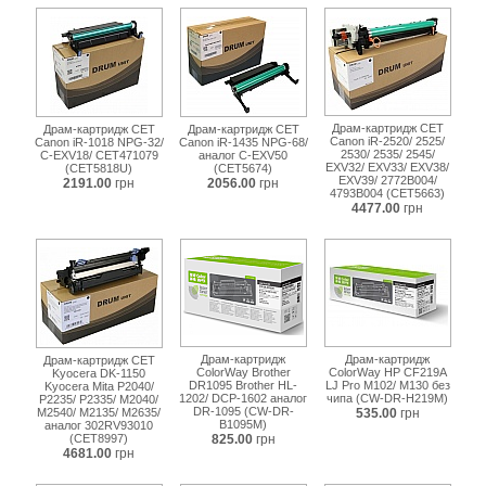
mf264-
cw-
dr-
c051mc.html
Драм-картридж CET
Драм-картридж CET
Драм-картридж CET
Canon iR-2520/ 2525/
Canon iR-1018 NPG-32/
Canon iR-1435 NPG-68/
2530/ 2535/ 2545/
C-EXV18/ CET471079
аналог C-EXV50
EXV32/ EXV33/ EXV38/
(CET5818U)
(CET5674)
EXV39/ 2772B004/
2191.00
грн
2056.00
грн
4793B004 (CET5663)
4477.00
грн
Драм-картридж
Драм-картридж
Драм-картридж CET
ColorWay Brother
ColorWay HP CF219A
Kyocera DK-1150
DR1095 Brother HL-
LJ Pro M102/ M130 без
Kyocera Mita P2040/
1202/ DCP-1602 аналог
чипа (CW-DR-H219M)
P2235/ P2335/ M2040/
DR-1095 (CW-DR-
M2540/ M2135/ M2635/
535.00
грн
B1095M)
аналог 302RV93010
(CET8997)
825.00
грн
4681.00
грн