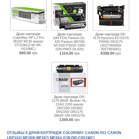
Драм-картридж
Драм-картридж
Драм-картридж DK-
ColorWay HP LJ Pro
DAYTON Pantum DL-
3170 Kyocera ECOSYS
M102/ M130 аналог
420 Pantum M6700/
P3045/ DK3170
CF219A (CW-DR-
M7100/ P3010/ 3300
(302T993060/
H219MC)
(DN-PANT-DL420)
302T993061)
880.00
грн
1324.00
грн
8388.00
грн
Драм-картридж DR-
2175 BASF Brother HL-
2140/ 2150 аналог
DR2100/ DR360/
DR2150/ DR2175
(BASF-DR-DR2175)
1369.00
грн
ОТЗЫВЫ К ДРАМ-КАРТРИДЖ COLORWAY CANON 051 CANON
LBP162/ MF269/ MF267/ MF264 (CW-DR-C051MC)