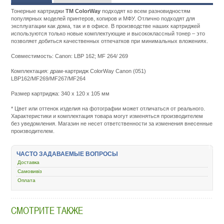
Тонерные картриджи
ТМ ColorWay
подходят ко всем разновидностям
популярных моделей принтеров, копиров и МФУ. Отлично подходят для
эксплуатации как дома, так и в офисе. В производстве наших картриджей
используются только новые комплектующие и высококлассный тонер – это
позволяет добиться качественных отпечатков при минимальных вложениях.
Совместимость: Canon: LBP 162; MF 264/ 269
Комплектация: драм-картридж ColorWay Canon (051)
LBP162/MF269/MF267/MF264
Размер картриджа: 340 х 120 х 105 мм
Подробнее:
http://m.all-
* Цвет или оттенок изделия на фотографии может отличаться от реального.
service.com.uacatalog/1119-
Характеристики и комплектация товара могут изменяться производителем
rashodnye-
без уведомления. Магазин не несет ответственности за изменения внесенные
materialy/5259-
производителем.
kartridzh-
dlya-
lazernogo-
ЧАСТО ЗАДАВАЕМЫЕ ВОПРОСЫ
printera-
i-
Доставка
mfu/388089-
Самовивіз
colorway-
Оплата
canon-
051-
canon-
lbp162-
СМОТРИТЕ ТАКЖЕ
mf269-
mf267-