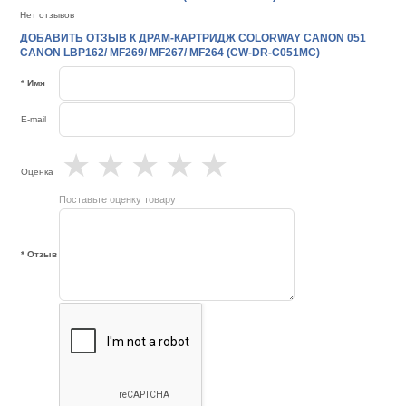
Нет отзывов
ДОБАВИТЬ ОТЗЫВ К ДРАМ-КАРТРИДЖ COLORWAY CANON 051
CANON LBP162/ MF269/ MF267/ MF264 (CW-DR-C051MC)
* Имя
E-mail
★
★
★
★
★
Оценка
Поставьте оценку товару
* Отзыв