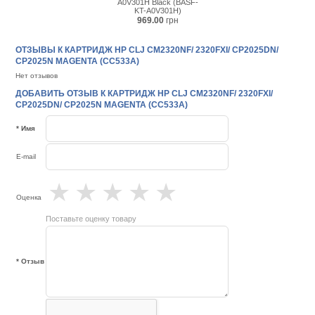
A0V301H Black (BASF-
KT-A0V301H)
969.00
грн
ОТЗЫВЫ К КАРТРИДЖ НР CLJ CM2320NF/ 2320FXI/ CP2025DN/
CP2025N MAGENTA (CC533A)
Нет отзывов
ДОБАВИТЬ ОТЗЫВ К КАРТРИДЖ НР CLJ CM2320NF/ 2320FXI/
CP2025DN/ CP2025N MAGENTA (CC533A)
* Имя
E-mail
★
★
★
★
★
Оценка
Поставьте оценку товару
* Отзыв