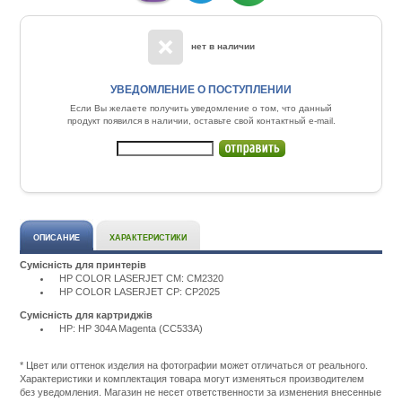
нет в наличии
УВЕДОМЛЕНИЕ О ПОСТУПЛЕНИИ
Если Вы желаете получить уведомление о том, что данный
продукт появился в наличии, оставьте свой контактный e-mail.
ОПИСАНИЕ
ХАРАКТЕРИСТИКИ
Сумісність для принтерів
HP COLOR LASERJET CM: CM2320
HP COLOR LASERJET CP: CP2025
Сумісність для картриджів
HP: HP 304A Magenta (CC533A)
Подробнее:
http://m.all-
service.com.uacatalog/1119-
* Цвет или оттенок изделия на фотографии может отличаться от реального.
rashodnye-
Характеристики и комплектация товара могут изменяться производителем
materialy/5259-
без уведомления. Магазин не несет ответственности за изменения внесенные
kartridzh-