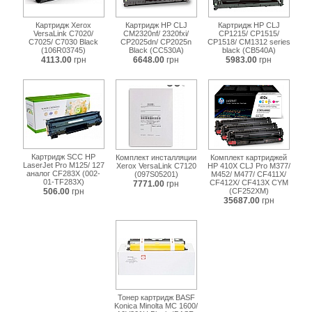
Картридж Xerox
Картридж НР CLJ
Картридж НР CLJ
VersaLink C7020/
CM2320nf/ 2320fxi/
CP1215/ CP1515/
C7025/ C7030 Black
CP2025dn/ CP2025n
CP1518/ CM1312 series
(106R03745)
Black (CC530A)
black (CB540A)
4113.00
грн
6648.00
грн
5983.00
грн
Картридж SCC HP
Комплект инсталляции
Комплект картриджей
LaserJet Pro M125/ 127
Xerox VersaLink C7120
HP 410X CLJ Pro M377/
аналог CF283X (002-
(097S05201)
M452/ M477/ CF411X/
01-TF283X)
CF412X/ CF413X CYM
7771.00
грн
506.00
грн
(CF252XM)
35687.00
грн
Тонер картридж BASF
Konica Minolta MC 1600/