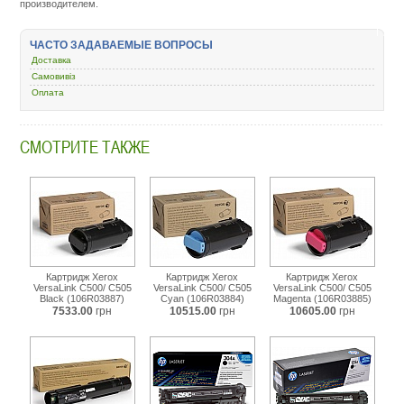
производителем.
dlya-
lazernogo-
printera-
ЧАСТО ЗАДАВАЕМЫЕ ВОПРОСЫ
i-
Доставка
mfu/43339-
clj-
Самовивіз
cm2320nf-
Оплата
2320fxi-
cp2025dn-
cp2025n-
СМОТРИТЕ ТАКЖЕ
magenta-
cc533a.html
Картридж Xerox
Картридж Xerox
Картридж Xerox
VersaLink C500/ C505
VersaLink C500/ C505
VersaLink C500/ C505
Black (106R03887)
Cyan (106R03884)
Magenta (106R03885)
7533.00
грн
10515.00
грн
10605.00
грн