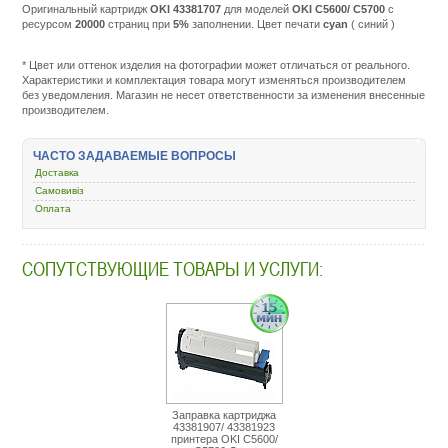
Оригинальный картридж
OKI 43381707
для моделей
OKI C5600/ C5700
c
ресурсом
20000
страниц при
5%
заполнении. Цвет печати
cyan
( синий )
Подробне
http://m.all
service.co
* Цвет или оттенок изделия на фотографии может отличаться от реального.
rashodnye
Характеристики и комплектация товара могут изменяться производителем
materialy/
без уведомления. Магазин не несет ответственности за изменения внесенные
kartridzh-
производителем.
dlya-
lazernogo-
printera-
ЧАСТО ЗАДАВАЕМЫЕ ВОПРОСЫ
i-
Доставка
mfu/43530
oki-
Самовивіз
c5600-
Оплата
c5700-
43381707-
cyan.html
СОПУТСТВУЮЩИЕ ТОВАРЫ И УСЛУГИ:
Заправка картриджа
43381907/ 43381923
принтера OKI C5600/