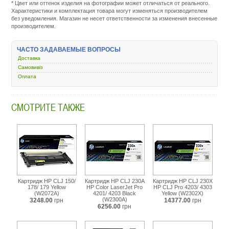
* Цвет или оттенок изделия на фотографии может отличаться от реального.
rashodnye-
Характеристики и комплектация товара могут изменяться производителем
materialy/5259-
без уведомления. Магазин не несет ответственности за изменения внесенные
kartridzh-
производителем.
dlya-
lazernogo-
printera-
ЧАСТО ЗАДАВАЕМЫЕ ВОПРОСЫ
i-
Доставка
mfu/438942-
hp-
Самовивіз
color-
Оплата
laserjet-
pro-
4201-
СМОТРИТЕ ТАКЖЕ
4203-
4303-
cyan-
w2301a.html
Картридж HP CLJ 150/
Картридж HP CLJ 230A
Картридж HP CLJ 230X
178/ 179 Yellow
HP Color LaserJet Pro
HP CLJ Pro 4203/ 4303
(W2072A)
4201/ 4203 Black
Yellow (W2302X)
(W2300A)
3248.00
грн
14377.00
грн
6256.00
грн