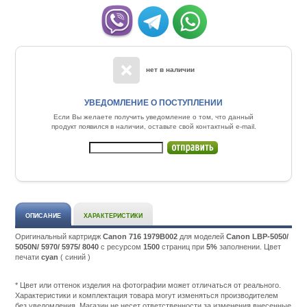
нет в наличии
УВЕДОМЛЕНИЕ О ПОСТУПЛЕНИИ
Если Вы желаете получить уведомление о том, что данный
продукт появился в наличии, оставьте свой контактный e-mail.
ОПИСАНИЕ
ХАРАКТЕРИСТИКИ
Оригинальный картридж
Canon 716 1979B002
для моделей
Canon LBP-5050/
5050N/ 5970/ 5975/ 8040
c ресурсом
1500
страниц при
5%
заполнении. Цвет
печати
cyan
( синий )
Подробнее:
http://m.all-
service.com.uacatalog/1119-
* Цвет или оттенок изделия на фотографии может отличаться от реального.
rashodnye-
Характеристики и комплектация товара могут изменяться производителем
materialy/5259-
без уведомления. Магазин не несет ответственности за изменения внесенные