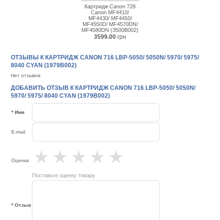
Картридж Canon 728
Canon MF4410/
MF4430/ MF4450/
MF4550D/ MF4570DN/
MF4580DN (3500B002)
3599.00
грн
ОТЗЫВЫ К КАРТРИДЖ CANON 716 LBP-5050/ 5050N/ 5970/ 5975/
8040 CYAN (1979B002)
Нет отзывов
ДОБАВИТЬ ОТЗЫВ К КАРТРИДЖ CANON 716 LBP-5050/ 5050N/
5970/ 5975/ 8040 CYAN (1979B002)
* Имя
E-mail
★
★
★
★
★
Оценка
Поставьте оценку товару
* Отзыв