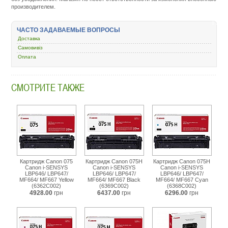
kartridzh-
производителем.
dlya-
lazernogo-
printera-
ЧАСТО ЗАДАВАЕМЫЕ ВОПРОСЫ
i-
Доставка
mfu/44394-
canon-
Самовивіз
716-
Оплата
lbp-
5050-
5050n-
СМОТРИТЕ ТАКЖЕ
5970-
5975-
8040-
cyan-
1979b002.html
Картридж Canon 075
Картридж Canon 075H
Картридж Canon 075H
Canon i-SENSYS
Canon i-SENSYS
Canon i-SENSYS
LBP646/ LBP647/
LBP646/ LBP647/
LBP646/ LBP647/
MF664/ MF667 Yellow
MF664/ MF667 Black
MF664/ MF667 Cyan
(6362C002)
(6369C002)
(6368C002)
4928.00
грн
6437.00
грн
6296.00
грн