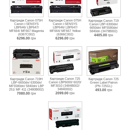
Картридж Canon 075H
Картридж Canon 075H
Картридж Canon 719
Canon i-SENSYS
Canon i-SENSYS
Canon LBP-6300dn/
LBP646/ LBP647/
LBP646/ LBP647/
6650dn/ MF5580dn/
MF664/ MF667 Magenta
MF664/ MF667 Yellow
5840dn (3479B002)
(6367C002)
(6366C002)
4405.00
грн
6296.00
грн
6296.00
грн
Картридж Canon 725
Картридж Canon 719H
Картридж Canon 725
Canon LBP6000/ 6020/
LBP-6650dn/ 6300dn/
Green Label Patron
MF3010 (3484B002/
MF5580dn/ 5840dn/ LBP
(PN-725GL)
34840002)
251/ MF 411 (3480B002)
493.00
грн
2099.00
грн
7080.00
грн