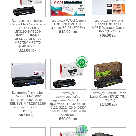
8489a002.html
Картридж WWM Canon
Картридж NewTone
Заправка картриджа
LBP-3200/ MF3110
Canon LBP-3200/
Canon EP-27 принтера
аналог EP-27 (EP27N)
MF3110 аналог Canon
LBP-3200/ МФУ
EP-27 (EP.27E)
MF3110/ MF3228/
818.00
грн
MF3240/ MF5630/
705.00
грн
MF5650/ MF5730/
MF5750/ MF5770
(8489A002)
323.00
грн
Картридж Free Label
Картридж
Картридж Patron Green
Canon LBP-3200/
оригинальный с
Label Canon EP-27 (PN-
MF3110/ 5630/ 5730/ i-
заправкой Canon EP-27
EP27GL)
SENSYS MF3220/ 3228/
принтера LBP 3200/ MF
914.00
грн
аналог EP-27 (FL-
3110/ 3228/ 3240/ 5630/
EP27)
5650/ 5730/ 5750/ 5770/
587.00
грн
8489A002
858.00
грн