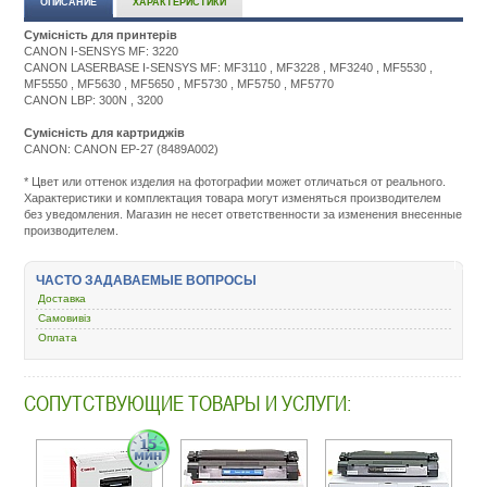
ОПИСАНИЕ
ХАРАКТЕРИСТИКИ
Сумісність для принтерів
CANON I-SENSYS MF: 3220
CANON LASERBASE I-SENSYS MF: MF3110 , MF3228 , MF3240 , MF5530 ,
MF5550 , MF5630 , MF5650 , MF5730 , MF5750 , MF5770
CANON LBP: 300N , 3200
Сумісність для картриджів
CANON: CANON EP-27 (8489A002)
Подробнее:
http://m.all-
* Цвет или оттенок изделия на фотографии может отличаться от реального.
service.com.uacatalog/1119-
Характеристики и комплектация товара могут изменяться производителем
rashodnye-
без уведомления. Магазин не несет ответственности за изменения внесенные
materialy/5259-
производителем.
kartridzh-
dlya-
lazernogo-
ЧАСТО ЗАДАВАЕМЫЕ ВОПРОСЫ
printera-
i-
Доставка
mfu/53209-
Самовивіз
basf-
Оплата
canon-
lbp-
3200-
mf3110-
СОПУТСТВУЮЩИЕ ТОВАРЫ И УСЛУГИ:
ep-
27-
basf-
kt-
ep27-