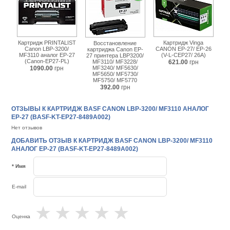
Картридж PRINTALIST
Картридж Vinga
Восстановление
Canon LBP-3200/
CANON EP-27/ EP-26
картриджа Canon EP-
MF3110 аналог EP-27
(V-L-CEP27/ 26A)
27 принтера LBP3200/
(Canon-EP27-PL)
MF3110/ MF3228/
621.00
грн
1090.00
грн
MF3240/ MF5630/
MF5650/ MF5730/
MF5750/ MF5770
392.00
грн
ОТЗЫВЫ К КАРТРИДЖ BASF CANON LBP-3200/ MF3110 АНАЛОГ
EP-27 (BASF-KT-EP27-8489A002)
Нет отзывов
ДОБАВИТЬ ОТЗЫВ К КАРТРИДЖ BASF CANON LBP-3200/ MF3110
АНАЛОГ EP-27 (BASF-KT-EP27-8489A002)
* Имя
E-mail
★
★
★
★
★
Оценка