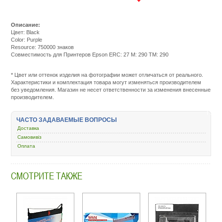
Описание:
Цвет: Black
Color: Purple
Resource: 750000 знаков
Совместимость для Принтеров Epson ERC: 27 M: 290 TM: 290
Подробнее:
http://m.all-
service.com.uacatalo
* Цвет или оттенок изделия на фотографии может отличаться от реального.
rashodnye-
Характеристики и комплектация товара могут изменяться производителем
materialy/5260-
без уведомления. Магазин не несет ответственности за изменения внесенные
kartridzh-
производителем.
matrichnyj-
dlya-
laminatora-
ЧАСТО ЗАДАВАЕМЫЕ ВОПРОСЫ
lenty-
Доставка
etiketki/12126-
wwm-
Самовивіз
epson-
Оплата
erc-
27-
purple-
СМОТРИТЕ ТАКЖЕ
e-
27h-
c.html