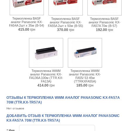
Термопленка BASF
Термопленка BASF
Термопленка BASF
аналог Panasonic KX-
аналог Panasonic KX-
аналог Panasonic KX-
FA54A 2шт x 35м (B-54)
FA55A 2шт x 50м (B-55)
FA57A 70м (B-57)
415.00
грн
370.00
грн
192.00
грн
Термопленка WWM
Термопленка WWM
аналог Panasonic KX-
аналог Panasonic KX-
FA136A 100м (TTR.KX-
FA55/ 53 45м
FA13A)
(TTRKXFA55A)
414.00
грн
185.00
грн
ОТЗЫВЫ К ТЕРМОПЛЕНКА WWM АНАЛОГ PANASONIC KX-FA57A
70М (TTR.KX-TR57A)
Нет отзывов
ДОБАВИТЬ ОТЗЫВ К ТЕРМОПЛЕНКА WWM АНАЛОГ PANASONIC
KX-FA57A 70М (TTR.KX-TR57A)
* Имя