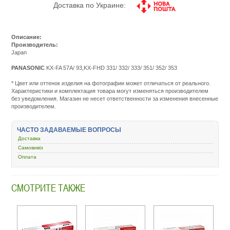
Доставка по Украине:
Описание:
Производитель:
Japan
PANASONIC
KX-FA 57A/ 93,KX-FHD 331/ 332/ 333/ 351/ 352/ 353
Подробнее:
http://m.all-
* Цвет или оттенок изделия на фотографии может отличаться от реального.
service.com.uacatal
Характеристики и комплектация товара могут изменяться производителем
rashodnye-
без уведомления. Магазин не несет ответственности за изменения внесенные
materialy/5262-
производителем.
rashodnye-
materialy-
dlya-
ЧАСТО ЗАДАВАЕМЫЕ ВОПРОСЫ
faksov/40561-
wwm-
Доставка
panasonic-
Самовивіз
kx-
Оплата
fa57a-
70-
ttr-
kx-
СМОТРИТЕ ТАКЖЕ
tr57a.html