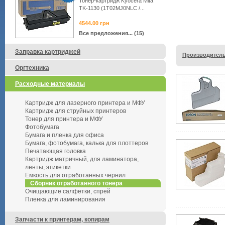
Тонер-картридж Kyocera Mita
TK-1130 (1T02MJ0NLC /...
4544.00
грн
Все предложения... (15)
Заправка картриджей
Производитель
Оргтехника
Расходные материалы
Картридж для лазерного принтера и МФУ
Картридж для струйных принтеров
Тонер для принтера и МФУ
Фотобумага
Бумага и пленка для офиса
Бумага, фотобумага, калька для плоттеров
Печатающая головка
Картридж матричный, для ламинатора,
ленты, этикетки
Емкость для отработанных чернил
Сборник отработанного тонера
Очищающие салфетки, спрей
Пленка для ламинирования
Запчасти к принтерам, копирам