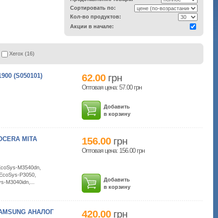
Сортировать по:
Кол-во продуктов:
Акции в начале:
Xerox (16)
00 (S050101)
62.00
грн
Оптовая цена: 57.00
грн
Добавить
в корзину
OCERA MITA
156.00
грн
Оптовая цена: 156.00
грн
 EcoSys-M3540dn,
 EcoSys-P3050,
Добавить
-M3040idn,...
в корзину
SAMSUNG АНАЛОГ
420.00
грн