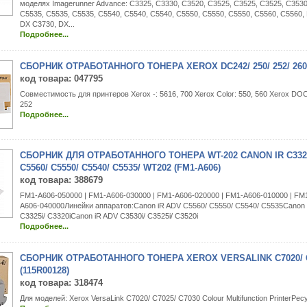
моделях Imagerunner Advance: C3325, C3330, C3520, C3525, C3525, C3525, C3530
C5535, C5535, C5535, C5540, C5540, C5540, C5550, C5550, C5550, C5560, C5560,
DX C3730, DX...
Подробнее...
СБОРНИК ОТРАБОТАННОГО ТОНЕРА XEROX DC242/ 250/ 252/ 260/ 
код товара
: 047795
Совместимость для принтеров Xerox -: 5616, 700 Xerox Color: 550, 560 Xerox D
252
Подробнее...
СБОРНИК ДЛЯ ОТРАБОТАННОГО ТОНЕРА WT-202 CANON IR C3320I
C5560/ C5550/ C5540/ C5535/ WT202 (FM1-A606)
код товара
: 388679
FM1-A606-050000 | FM1-A606-030000 | FM1-A606-020000 | FM1-A606-010000 | FM
A606-040000Линейки аппаратов:Canon iR ADV С5560/ С5550/ С5540/ С5535Canon 
С3325i/ С3320iCanon iR ADV С3530i/ С3525i/ С3520i
Подробнее...
СБОРНИК ОТРАБОТАННОГО ТОНЕРА XEROX VERSALINK C7020/ C
(115R00128)
код товара
: 318474
Для моделей: Xerox VersaLink C7020/ C7025/ C7030 Colour Multifunction PrinterРес