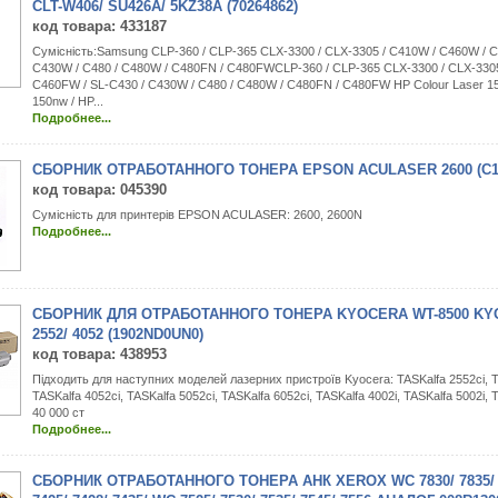
CLT-W406/ SU426A/ 5KZ38A (70264862)
код товара
: 433187
Сумісність:Samsung CLP-360 / CLP-365 CLX-3300 / CLX-3305 / C410W / C460W / C
C430W / C480 / C480W / C480FN / C480FWCLP-360 / CLP-365 CLX-3300 / CLX-3305
C460FW / SL-C430 / C430W / C480 / C480W / C480FN / C480FW HP Colour Laser 15
150nw / HP...
Подробнее...
СБОРНИК ОТРАБОТАННОГО ТОНЕРА EPSON ACULASER 2600 (C13
код товара
: 045390
Сумісність для принтерів EPSON ACULASER: 2600, 2600N
Подробнее...
СБОРНИК ДЛЯ ОТРАБОТАННОГО ТОНЕРА KYOCERA WT-8500 KY
2552/ 4052 (1902ND0UN0)
код товара
: 438953
Підходить для наступних моделей лазерних пристроїв Kyocera: TASKalfa 2552ci, T
TASKalfa 4052ci, TASKalfa 5052ci, TASKalfa 6052ci, TASKalfa 4002i, TASKalfa 5002i,
40 000 ст
Подробнее...
СБОРНИК ОТРАБОТАННОГО ТОНЕРА АНК XEROX WC 7830/ 7835/ 7