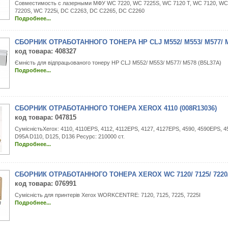
Совместимость с лазерными МФУ WC 7220, WC 7225S, WC 7120 T, WC 7120, WC
7220S, WC 7225i, DC C2263, DC C2265, DC C2260
Подробнее...
СБОРНИК ОТРАБОТАННОГО ТОНЕРА HP CLJ M552/ M553/ M577/ M
код товара
: 408327
Ємність для відпрацьованого тонеру HP CLJ M552/ M553/ M577/ M578 (B5L37A)
Подробнее...
СБОРНИК ОТРАБОТАННОГО ТОНЕРА XEROX 4110 (008R13036)
код товара
: 047815
СумісністьXerox: 4110, 4110EPS, 4112, 4112EPS, 4127, 4127EPS, 4590, 4590EPS, 4
D95A D110, D125, D136 Ресурс: 210000 ст.
Подробнее...
СБОРНИК ОТРАБОТАННОГО ТОНЕРА XEROX WC 7120/ 7125/ 7220/ 
код товара
: 076991
Сумісність для принтерів Xerox WORKCENTRE: 7120, 7125, 7225, 7225I
Подробнее...