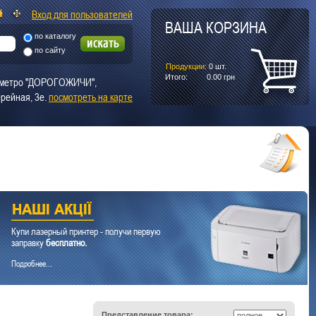
Вход для пользователей
ВАША КОРЗИНА
по каталогу
по сайту
Продукции:
0
шт.
Итого:
0.00
грн
т. метро "ДОРОГОЖИЧИ",
рейная, 3е.
посмотреть на карте
Купи лазерный принтер - получи первую
заправку
бесплатно.
Подробнее...
Представление товара: