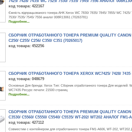
7425/ 7428/ 7435/ WC 7525/ 7530/ 7535/ 7545/ 7556 АНАЛОГ 008R130
код товара
: 422167
Ємність відпрацьованого тонера АНК Xerox WC 7830/ 7835/ 7845/ 7855/ WC 7425/ 
7530/ 7535/ 7545/ 7556 аналог 008R13061 (70263781)
Подробнее...
СБОРНИК ОТРАБОТАННОГО ТОНЕРА PREMIUM QUALITY CANON MF
C250/ C255/ C256/ C350/ C351 (70265017)
код товара
: 452256
СБОРНИК ОТРАБОТАННОГО ТОНЕРА XEROX WC7425/ 7428/ 7435 (
код товара
: 048679
Основные Для бренда: Xerox Тип: Сборник отработанного тонера Для моделей: 
WC7435 Ресурс печати: 21500 страниц
Подробнее...
СБОРНИК ОТРАБОТАННОГО ТОНЕРА PREMIUM QUALITY CANON IR 
C3530/ C5560/ C5550/ C5540/ C5535/ WT-202/ WT202 АНАЛОГ FM1-A
код товара
: 427112
Совместим с контейнером для отработанного тонера FM1-A606, WT-202, WT202 