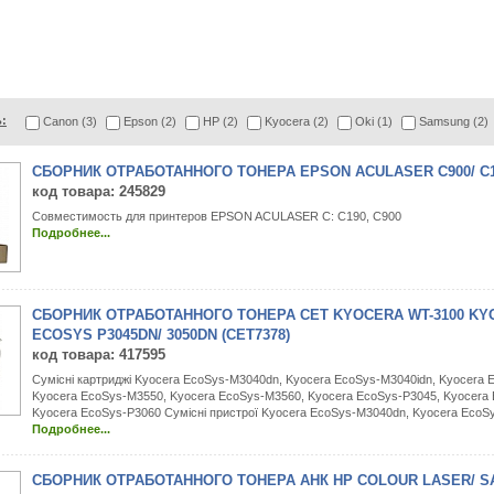
:
Canon (3)
Epson (2)
HP (2)
Kyocera (2)
Oki (1)
Samsung (2)
СБОРНИК ОТРАБОТАННОГО ТОНЕРА EPSON ACULASER C900/ C19
код товара
: 245829
Совместимость для принтеров EPSON ACULASER C: C190, C900
Подробнее...
СБОРНИК ОТРАБОТАННОГО ТОНЕРА CET KYOCERA WT-3100 KY
ECOSYS P3045DN/ 3050DN (CET7378)
код товара
: 417595
Сумісні картриджі Kyocera EcoSys-M3040dn, Kyocera EcoSys-M3040idn, Kyocera
Kyocera EcoSys-M3550, Kyocera EcoSys-M3560, Kyocera EcoSys-P3045, Kyocera
Kyocera EcoSys-P3060 Сумісні пристрої Kyocera EcoSys-M3040dn, Kyocera EcoSys
Подробнее...
СБОРНИК ОТРАБОТАННОГО ТОНЕРА АНК HP COLOUR LASER/ 