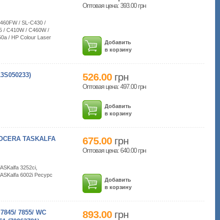
Оптовая цена: 393.00
грн
460FW / SL-C430 /
 / C410W / C460W /
0a / HP Colour Laser
Добавить
в корзину
S050233)
526.00
грн
Оптовая цена: 497.00
грн
Добавить
в корзину
OCERA TASKALFA
675.00
грн
Оптовая цена: 640.00
грн
ASKalfa 3252ci,
 TASKalfa 6002i Ресурс
Добавить
в корзину
845/ 7855/ WC
893.00
грн