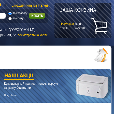
Вход для пользователей
ВАША КОРЗИНА
по каталогу
по сайту
Продукции:
0
шт.
Итого:
0.00
грн
т. метро "ДОРОГОЖИЧИ",
рейная, 3е.
посмотреть на карте
Купи лазерный принтер - получи первую
заправку
бесплатно.
Подробнее...