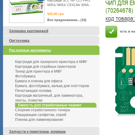
Картридж SCC HP CLJ PRO
ЧИП ДЛЯ Е
M351/ M451/ CE413A/ 305A...
(70264678)
925.00
грн
код товара
:
Все предложения... (15)
Заправка картриджей
есть в н
Оргтехника
Расходные материалы
Картридж для лазерного принтера и МФУ
Картридж для струйных принтеров
Тонер для принтера и МФУ
Фотобумага
Бумага и пленка для офиса
Бумага, фотобумага, калька для плоттеров
Печатающая головка
Картридж матричный, для ламинатора,
ленты, этикетки
Емкость для отработанных чернил
Сборник отработанного тонера
Очищающие салфетки, спрей
Пленка для ламинирования
Запчасти к принтерам, копирам