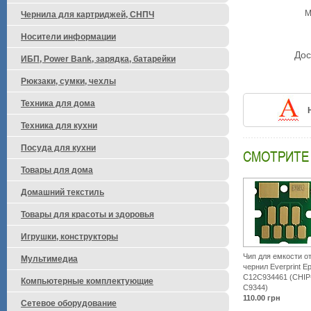
М
Чернила для картриджей, СНПЧ
Носители информации
Дос
ИБП, Power Bank, зарядка, батарейки
Рюкзаки, сумки, чехлы
Техника для дома
Техника для кухни
Посуда для кухни
СМОТРИТЕ
Товары для дома
Домашний текстиль
Товары для красоты и здоровья
Игрушки, конструкторы
Чип для емкости о
Мультимедиа
чернил Everprint E
C12C934461 (CHIP
Компьютерные комплектующие
C9344)
110.00
грн
Сетевое оборудование