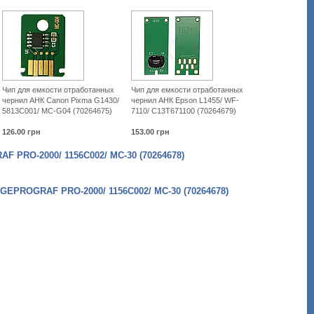
Чип для емкости отработанных
Чип для емкости отработанных
чернил АНК Canon Pixma G1430/
чернил АНК Epson L1455/ WF-
5813C001/ MC-G04 (70264675)
7110/ C13T671100 (70264679)
126.00
грн
153.00
грн
O-2000/ 1156C002/ MC-30 (70264678)
OGRAF PRO-2000/ 1156C002/ MC-30 (70264678)