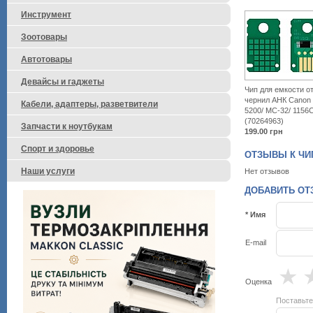
Инструмент
Зоотовары
Автотовары
Девайсы и гаджеты
Чип для емкости о
чернил АНК Canon 
Кабели, адаптеры, разветвители
5200/ MC-32/ 1156
(70264963)
Запчасти к ноутбукам
199.00
грн
Спорт и здоровье
ОТЗЫВЫ К ЧИП
Наши услуги
Нет отзывов
ДОБАВИТЬ ОТЗ
* Имя
E-mail
★
Оценка
Поставьте