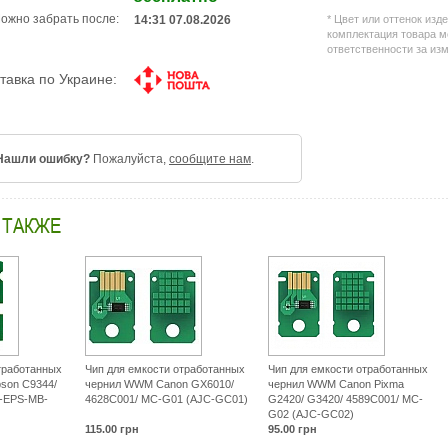
http://all-
ожно забрать после:
* Цвет или оттенок изд
service.com.
14:31 07.08.2026
комплектация товара м
rashodnye-
ответственности за из
materialy/580
emkost-
тавка по Украине:
dlya-
otrabotannyh
chernil/42738
canon-
imageprograf
pro-
Нашли ошибку?
Пожалуйста,
сообщите нам
.
2000-
1156c002-
mc-
30-
 ТАКЖЕ
70264678.ht
тработанных
Чип для емкости отработанных
Чип для емкости отработанных
pson C9344/
чернил WWM Canon GX6010/
чернил WWM Canon Pixma
-EPS-MB-
4628C001/ MC-G01 (AJC-GC01)
G2420/ G3420/ 4589C001/ MC-
G02 (AJC-GC02)
115.00
грн
95.00
грн