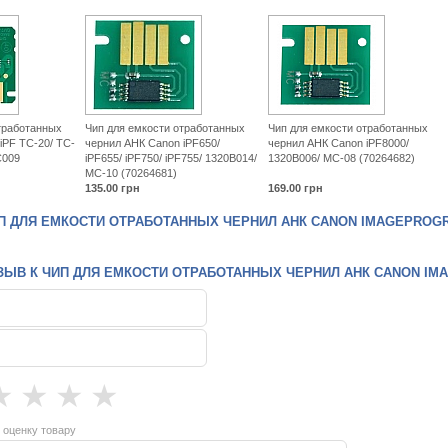
тработанных
Чип для емкости отработанных
Чип для емкости отработанных
iPF TC-20/ TC-
чернил АНК Canon iPF650/
чернил АНК Canon iPF8000/
C009
iPF655/ iPF750/ iPF755/ 1320B014/
1320B006/ MC-08 (70264682)
MC-10 (70264681)
135.00
грн
169.00
грн
 ДЛЯ ЕМКОСТИ ОТРАБОТАННЫХ ЧЕРНИЛ АНК CANON IMAGEPROGRAF PR
ЫВ К ЧИП ДЛЯ ЕМКОСТИ ОТРАБОТАННЫХ ЧЕРНИЛ АНК CANON IMAGEPR
★
★
★
★
 оценку товару