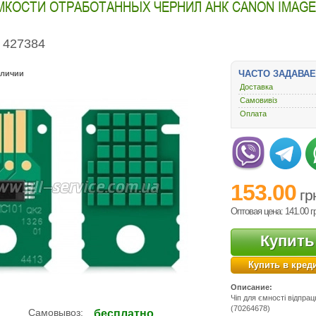
МКОСТИ ОТРАБОТАННЫХ ЧЕРНИЛ АНК CANON IMAGEP
427384
ЧАСТО ЗАДАВА
аличии
Доставка
Самовивіз
Оплата
153.00
гр
Оптовая цена: 141.00
г
Купить
Купить в кред
Описание:
Чіп для ємності відпр
(70264678)
Подробнее:
Самовывоз:
бесплатно