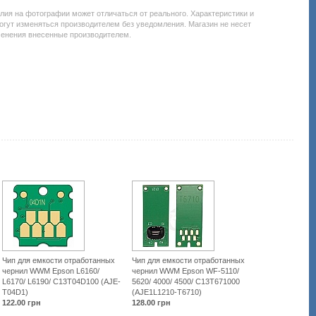
елия на фотографии может отличаться от реального. Характеристики и
uacatalog/1119-
огут изменяться производителем без уведомления. Магазин не несет
менения внесенные производителем.
0-
-
4-
-
ml
Чип для емкости отработанных
Чип для емкости отработанных
чернил WWM Epson L6160/
чернил WWM Epson WF-5110/
L6170/ L6190/ C13T04D100 (AJE-
5620/ 4000/ 4500/ C13T671000
T04D1)
(AJE1L1210-T6710)
122.00
грн
128.00
грн