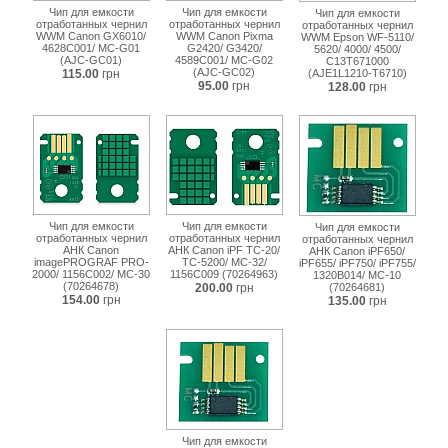
Чип для емкости
Чип для емкости
Чип для емкости
отработанных чернил
отработанных чернил
отработанных чернил
WWM Canon GX6010/
WWM Canon Pixma
WWM Epson WF-5110/
4628C001/ MC-G01
G2420/ G3420/
5620/ 4000/ 4500/
(AJC-GC01)
4589C001/ MC-G02
C13T671000
(AJC-GC02)
115.00
грн
(AJE1L1210-T6710)
95.00
грн
128.00
грн
Чип для емкости
Чип для емкости
Чип для емкости
отработанных чернил
отработанных чернил
отработанных чернил
АНК Canon
АНК Canon iPF TC-20/
АНК Canon iPF650/
imagePROGRAF PRO-
TC-5200/ MC-32/
iPF655/ iPF750/ iPF755/
2000/ 1156C002/ MC-30
1156C009 (70264963)
1320B014/ MC-10
(70264678)
200.00
грн
(70264681)
154.00
грн
135.00
грн
Чип для емкости