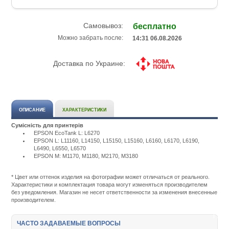
Самовывоз:
бесплатно
Можно забрать после:
14:31 06.08.2026
Доставка по Украине:
ОПИСАНИЕ
ХАРАКТЕРИСТИКИ
Сумісність для принтерів
EPSON EcoTank L: L6270
EPSON L: L11160, L14150, L15150, L15160, L6160, L6170, L6190,
L6490, L6550, L6570
EPSON M: M1170, M1180, M2170, M3180
Подробнее:
http://m.all-
service.com.uacatalog/1119-
* Цвет или оттенок изделия на фотографии может отличаться от реального.
rashodnye-
Характеристики и комплектация товара могут изменяться производителем
materialy/5800-
без уведомления. Магазин не несет ответственности за изменения внесенные
emkost-
производителем.
dlya-
otrabotannyh-
chernil/427601-
ЧАСТО ЗАДАВАЕМЫЕ ВОПРОСЫ
wwm-