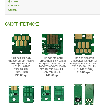
Доставка
epson-
l6160-
Самовивіз
l6170-
Оплата
l6190-
c13t04d100-
aje-
СМОТРИТЕ ТАКЖЕ
t04d1.html
Чип для емкости
Чип для емкости
Чип для емкости
отработанных чернил
отработанных чернил
отработанных чернил
AHK Epson L6160/
Everprint Canon MC-05/
Everprint Epson C9344/
L6170/ L6190/
MC-07/ MC-08/ MC-09/
C12C934461 (CHIP-
C13T04D100
MC-10/ MC-16 (CHIP-
EPS-MB-C9344)
(70264403)
CAN-MB-MC-10)
110.00
грн
133.00
грн
141.00
грн