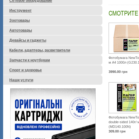
Сетевое оборудование
Инструмент
СМОТРИТЕ
Зоотовары
Автотовары
Девайсы и гаджеты
Кабели, адаптеры, разветвители
Фотобумага NewTon
Запчасти к ноутбукам
м A4 1000л (G230.
Спорт и здоровье
3990.00
грн
Наши услуги
Фотобумага NewTo
double-sided 140г/ 
(MD140.100N)
309.00
грн