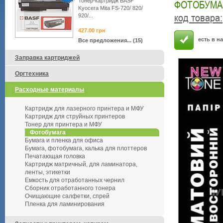
Тонер-картридж BASF
ФОТОБУМАГ
Kyocera Mita FS-720/ 820/
код товара
:
920/...
427.00
грн
есть в н
Все предложения... (15)
Заправка картриджей
Оргтехника
Расходные материалы
Картридж для лазерного принтера и МФУ
Картридж для струйных принтеров
Тонер для принтера и МФУ
Фотобумага
Бумага и пленка для офиса
Бумага, фотобумага, калька для плоттеров
Печатающая головка
Картридж матричный, для ламинатора,
ленты, этикетки
Емкость для отработанных чернил
Сборник отработанного тонера
Очищающие салфетки, спрей
Пленка для ламинирования