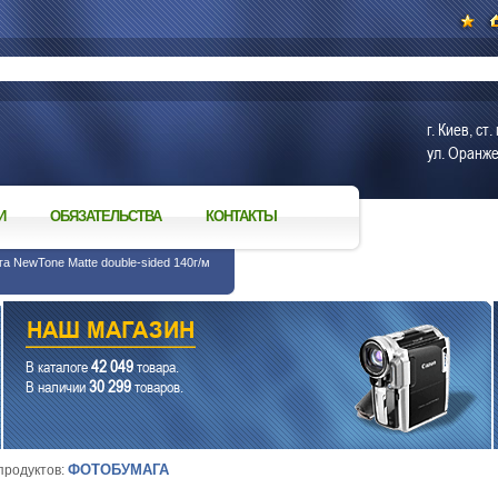
г. Киев, с
ул. Оранже
И
ОБЯЗАТЕЛЬСТВА
КОНТАКТЫ
а NewTone Matte double-sided 140г/м
42 049
В каталоге
товара.
30 299
В наличии
товаров.
ФОТОБУМАГА
 продуктов: