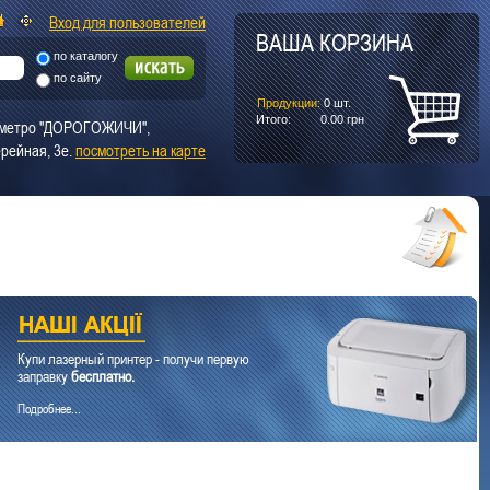
Вход для пользователей
ВАША КОРЗИНА
по каталогу
по сайту
Продукции:
0
шт.
Итого:
0.00
грн
т. метро "ДОРОГОЖИЧИ",
рейная, 3е.
посмотреть на карте
Купи лазерный принтер - получи первую
заправку
бесплатно.
Подробнее...