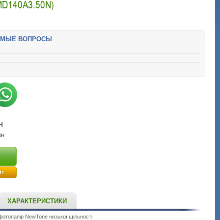
D140A3.50N)
ЕМЫЕ ВОПРОСЫ
н
рн
ит
ХАРАКТЕРИСТИКИ
фотопапір NewTone низької щільності