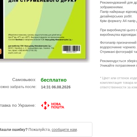
Рекомендований для дру
зображеннями.
Папір найкраще відпові
дизайнерських робіт.
Крім формату A4 папір 
При виробництві цього
виробництва відповідає
Фотопапір призначений
водорозчинне чорнило.
Отримані фотографії та
Рекомендується зберігат
Уникайте потрапляння 
* Цвет или оттенок изд
Самовывоз:
бесплатно
комплектация товара м
ожно забрать после:
14:31 06.08.2026
ответственности за из
тавка по Украине:
Нашли ошибку?
Пожалуйста,
сообщите нам
.