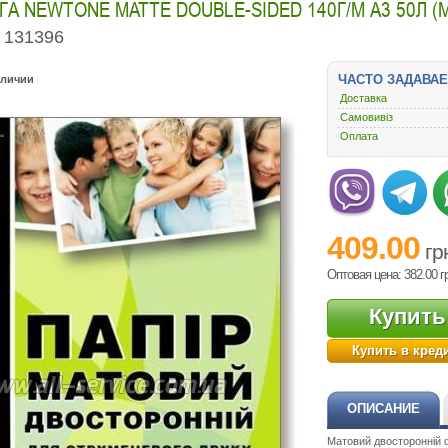
А NEWTONE MATTE DOUBLE-SIDED 140Г/М A3 50Л (M
131396
ЧАСТО ЗАДАВА
аличии
Доставка
Самовивіз
Оплата
409.00
гр
Оптовая цена: 382.00
г
Купить
Купить в кред
ОПИСАНИЕ
Матовий двосторонній 