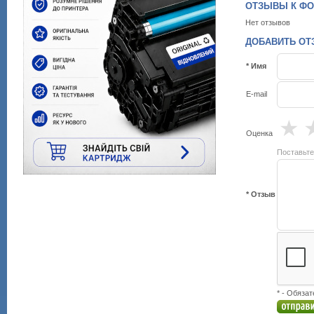
ОТЗЫВЫ К ФОТ
Нет отзывов
ДОБАВИТЬ ОТЗ
* Имя
E-mail
★
Оценка
Поставьте
* Отзыв
* - Обяза