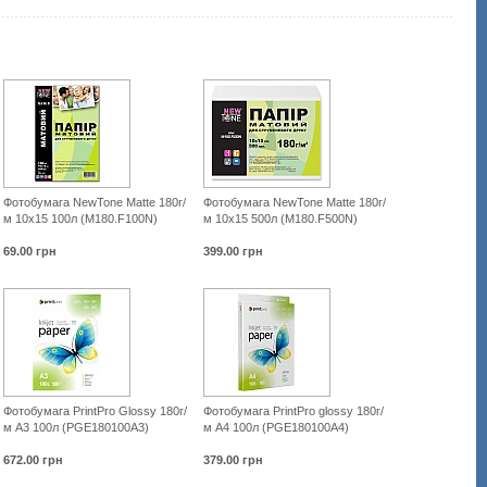
Фотобумага NewTone Matte 180г/
Фотобумага NewTone Matte 180г/
м 10х15 100л (M180.F100N)
м 10х15 500л (M180.F500N)
69.00
грн
399.00
грн
Фотобумага PrintPro Glossy 180г/
Фотобумага PrintPro glossy 180г/
м A3 100л (PGE180100A3)
м A4 100л (PGE180100A4)
672.00
грн
379.00
грн