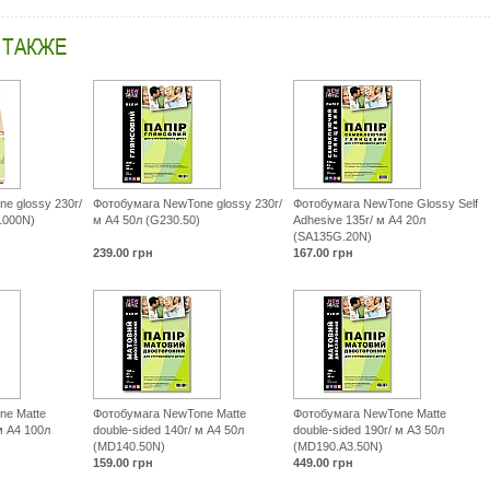
 ТАКЖЕ
e glossy 230г/
Фотобумага NewTone glossy 230г/
Фотобумага NewTone Glossy Self
1000N)
м А4 50л (G230.50)
Adhesive 135г/ м A4 20л
(SA135G.20N)
239.00
грн
167.00
грн
ne Matte
Фотобумага NewTone Matte
Фотобумага NewTone Matte
м A4 100л
double-sided 140г/ м A4 50л
double-sided 190г/ м A3 50л
(MD140.50N)
(MD190.A3.50N)
159.00
грн
449.00
грн