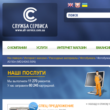
О КОМПАНИИ
УСЛУГИ
ИНТЕРНЕТ МАГАЗИН
ВАКАНСИ
На главную
/
Интернет-магазин
/
Расходные материалы
/
Фотобумага
/ Фотобумаг
A3 50л (MD140A3.50N)
11 270
Мы выполнили
ремонтов.
60 245
У нас заправили
картриджей.
« назад к списку
СПЕЦ ПРЕДЛОЖЕНИЕ