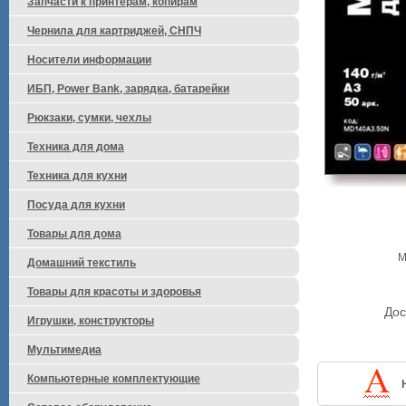
Запчасти к принтерам, копирам
Чернила для картриджей, СНПЧ
Носители информации
ИБП, Power Bank, зарядка, батарейки
Рюкзаки, сумки, чехлы
Техника для дома
Техника для кухни
Посуда для кухни
Товары для дома
М
Домашний текстиль
Товары для красоты и здоровья
Дос
Игрушки, конструкторы
Мультимедиа
Компьютерные комплектующие