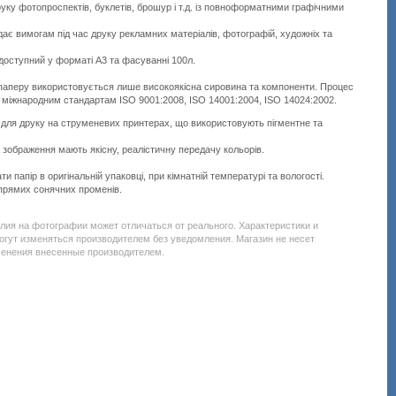
ку фотопроспектів, буклетів, брошур і т.д. із повноформатними графічними
дає вимогам під час друку рекламних матеріалів, фотографій, художніх та
доступний у форматі A3 та фасуванні 100л.
 паперу використовується лише високоякісна сировина та компоненти. Процес
 міжнародним стандартам ISO 9001:2008, ISO 14001:2004, ISO 14024:2002.
 для друку на струменевих принтерах, що використовують пігментне та
 зображення мають якісну, реалістичну передачу кольорів.
и папір в оригінальній упаковці, при кімнатній температурі та вологості.
прямих сонячних променів.
Подробнее:
http://all-
service.com.uacatalog/1119-
елия на фотографии может отличаться от реального. Характеристики и
rashodnye-
огут изменяться производителем без уведомления. Магазин не несет
materialy/6008-
менения внесенные производителем.
fotobumaga/131396-
newtone-
matte-
double-
sided-
140-
a3-
50-
md140a3-
50n.html